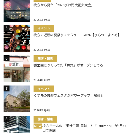
枚方から見た「2026びわ湖大花火大会」
2026年8月6日
イベント
枚方の近所の夏祭りスケジュール2026【ひらつーまとめ】
2026年8月6日
開店・閉店
香里園につくってた「魚丼」がオープンしてる
2026年8月3日
イベント
くずモの珈琲フェスタがパワーアップ！紅茶も
2026年8月4日
開店・閉店
枚方モールの「果汁工房 果琳」と「Triumph」が8月31
NEW
日で閉店