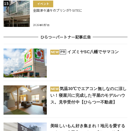
イベント
全国津々浦々のプリンがT-SITEに
2026年8月7日
ひらつーパートナー記事広告
イズミヤSC八幡でサマコン
PR
NEW
気温30℃でエアコン無しなのに涼し
NEW
い！寝屋川に完成した平屋のモデルハウ
ス。見学受付中【ひらつー不動産】
美味しいもん好き集まれ！地元を愛する