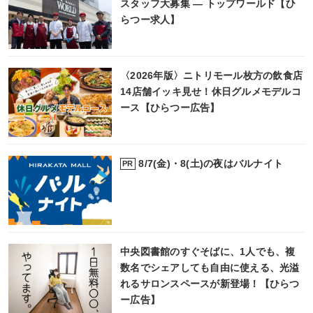
スタッフ大募集 ― トップワールド【ひ
らつー求人】
〈2026年版〉ニトリモール枚方の飲食店
14店舗イッキ見せ！休日グルメモデルコ
ース【ひらつー広告】
8/7(金)・8(土)の夜はバルナイト
PR
中央図書館のすぐそばに、1人でも、複
数名でシェアしても自由に使える、光溢
れるサロンスペースが新登場！【ひらつ
ー広告】