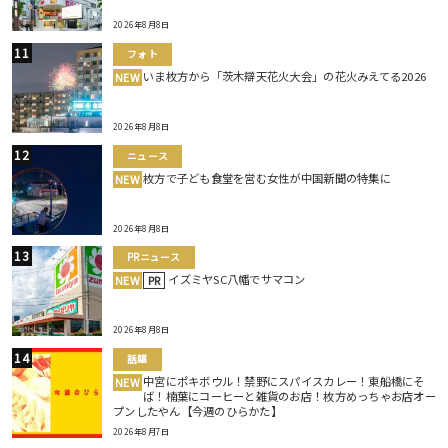
2026年8月8日
フォト
いま枚方から「茨木辯天花火大会」の花火みえてる2026
NEW
2026年8月8日
ニュース
枚方で子ども食堂を営む女性が中国新聞の特集に
NEW
2026年8月8日
PRニュース
イズミヤSC八幡でサマコン
NEW
PR
2026年8月8日
話題
中宮にポキボウル！禁野にスパイスカレー！東船橋にそ
NEW
ば！楠葉にコーヒーと雑貨のお店！枚方めっちゃお店オー
プンしたやん【今週のひらかた】
2026年8月7日