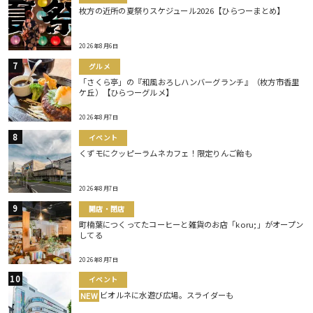
枚方の近所の夏祭りスケジュール2026【ひらつーまとめ】
2026年8月6日
グルメ
「さくら亭」の『和風おろしハンバーグランチ』（枚方市香里
ケ丘）【ひらつーグルメ】
2026年8月7日
イベント
くずモにクッピーラムネカフェ！限定りんご飴も
2026年8月7日
開店・閉店
町楠葉につくってたコーヒーと雑貨のお店「koru;」がオープン
してる
2026年8月7日
イベント
ビオルネに水遊び広場。スライダーも
NEW