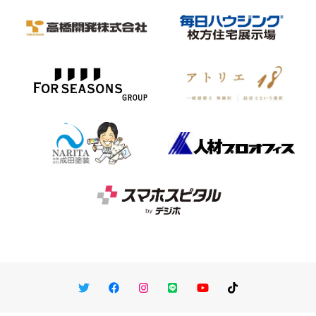
Twitter
Facebook
Instagram
LINE
You Tube
TikTok