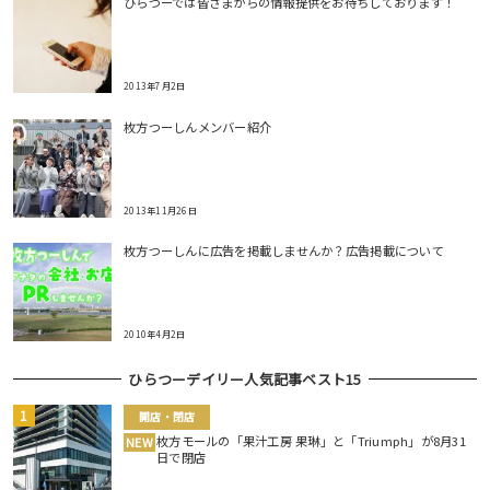
ひらつーでは皆さまからの情報提供をお待ちしております！
2013年7月2日
枚方つーしんメンバー紹介
2013年11月26日
枚方つーしんに広告を掲載しませんか？広告掲載について
2010年4月2日
ひらつーデイリー人気記事ベスト15
開店・閉店
枚方モールの「果汁工房 果琳」と「Triumph」が8月31
NEW
日で閉店