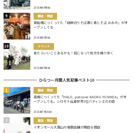
2026年8月8日
開店・閉店
東船橋につくってた「胡麻切りそば酒と肴とそば おおの」がオ
ープンしてる
2026年8月5日
イベント
見たらいいことあるかも！狐になって枚方を練り歩く
2026年8月6日
ひらつー月間人気記事ベスト10
開店・閉店
高槻につくってた「HALO, patissier KAORU YOSHIDA」がオ
ープンしてる。シロモト出身世界3位パティシエのお店
2026年7月26日
開店・閉店
イオンモール久御山の複数店舗が開店＆閉店