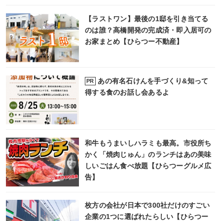
【ラストワン】最後の1邸を引き当てる
のは誰？高橋開発の完成済・即入居可の
お家まとめ【ひらつー不動産】
あの有名石けんを手づくり&知って
PR
得する食のお話し会あるよ
和牛もうまいしハラミも最高。市役所ち
かく「焼肉じゅん」のランチはあの美味
しいごはん食べ放題【ひらつーグルメ広
告】
枚方の会社が日本で300社だけのすごい
企業の1つに選ばれたらしい【ひらつー