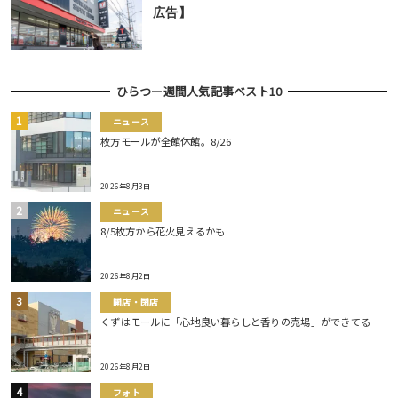
広告】
ひらつー週間人気記事ベスト10
ニュース
枚方モールが全館休館。8/26
2026年8月3日
ニュース
8/5枚方から花火見えるかも
2026年8月2日
開店・閉店
くずはモールに「心地良い暮らしと香りの売場」ができてる
2026年8月2日
フォト