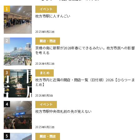
イベント
枚方市駅に人すんごい
2025年9月21日
開店・閉店
京橋の南に新駅が2028年春にできるみたい。枚方市民への影響
を考える
2026年4月11日
まとめ
枚方市内と近隣の開店・閉店一覧（日付順）2026【ひらつーま
とめ】
2026年8月3日
イベント
枚方市駅中央改札前の先が見えない
2025年9月21日
開店・閉店