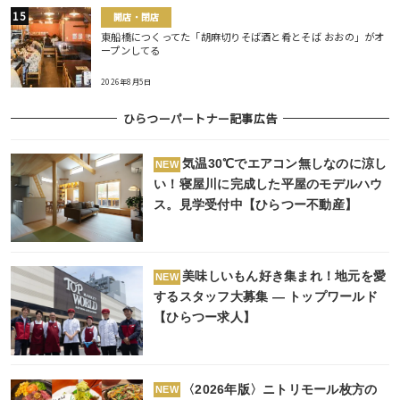
開店・閉店
東船橋につくってた「胡麻切りそば酒と肴とそば おおの」がオ
ープンしてる
2026年8月5日
ひらつーパートナー記事広告
気温30℃でエアコン無しなのに涼し
NEW
い！寝屋川に完成した平屋のモデルハウ
ス。見学受付中【ひらつー不動産】
美味しいもん好き集まれ！地元を愛
NEW
するスタッフ大募集 ― トップワールド
【ひらつー求人】
〈2026年版〉ニトリモール枚方の
NEW