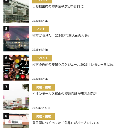
大阪初出店の焼き菓子店がT-SITEに
2026年8月1日
フォト
枚方から見た「2026びわ湖大花火大会」
2026年8月6日
イベント
枚方の近所の夏祭りスケジュール2026【ひらつーまとめ】
2026年8月6日
開店・閉店
イオンモール久御山の複数店舗が開店＆閉店
2026年7月29日
開店・閉店
香里園につくってた「魚丼」がオープンしてる