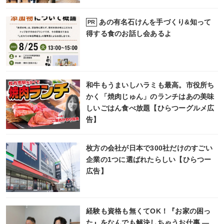
あの有名石けんを手づくり&知って
PR
得する食のお話し会あるよ
和牛もうまいしハラミも最高。市役所ち
かく「焼肉じゅん」のランチはあの美味
しいごはん食べ放題【ひらつーグルメ広
告】
枚方の会社が日本で300社だけのすごい
企業の1つに選ばれたらしい【ひらつー
広告】
経験も資格も無くてOK！『お家の困っ
た』をなんでも解決しちゃうお仕事 ―