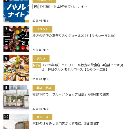
8/7(金)・8(土)の夜はバルナイト
PR
2026年8月6日
イベント
枚方の近所の夏祭りスケジュール2026【ひらつーまとめ】
2026年8月6日
グルメ
〈2026年版〉ニトリモール枚方の飲食店14店舗イッキ見
NEW
せ！休日グルメモデルコース【ひらつー広告】
2026年8月7日
開店・閉店
牧野本町の「フルーツショップ日高」が8月末で閉店
2026年8月6日
ニュース
京都のはちみつ専門店がくずモに。3日間限定