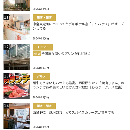
2026年8月6日
開店・閉店
中宮東之町につくってたポキボウル店「アリハウス」がオープ
ンしてる
2026年8月6日
イベント
全国津々浦々のプリンがT-SITEに
NEW
2026年8月7日
グルメ
和牛もうまいしハラミも最高。市役所ちかく「焼肉じゅん」の
ランチはあの美味しいごはん食べ放題【ひらつーグルメ広告】
2026年8月5日
開店・閉店
西禁野に「SUNZEN」ってスパイスカレー店ができてる
2026年8月5日