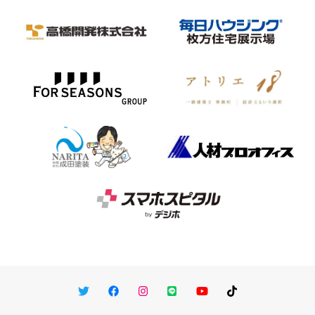
Twitter
Facebook
Instagram
LINE
You Tube
TikTok