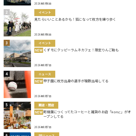
2026年8月6日
イベント
見たらいいことあるかも！狐になって枚方を練り歩く
2026年8月6日
イベント
くずモにクッピーラムネカフェ！限定りんご飴も
NEW
2026年8月7日
ニュース
甲子園に枚方出身の選手が複数出場してる
NEW
2026年8月7日
開店・閉店
町楠葉につくってたコーヒーと雑貨のお店「koru;」がオ
NEW
ープンしてる
2026年8月7日
PRニュース