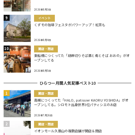
2026年8月3日
イベント
くずモの珈琲フェスタがパワーアップ！紅茶も
2026年8月4日
開店・閉店
東船橋につくってた「胡麻切りそば酒と肴とそば おおの」がオ
ープンしてる
2026年8月5日
ひらつー月間人気記事ベスト10
開店・閉店
高槻につくってた「HALO, patissier KAORU YOSHIDA」がオ
ープンしてる。シロモト出身世界3位パティシエのお店
2026年7月26日
開店・閉店
イオンモール久御山の複数店舗が開店＆閉店