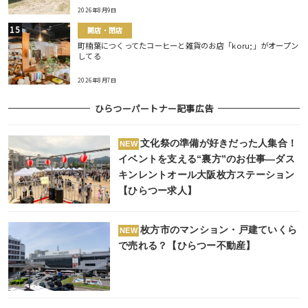
2026年8月9日
開店・閉店
町楠葉につくってたコーヒーと雑貨のお店「koru;」がオープン
してる
2026年8月7日
ひらつーパートナー記事広告
文化祭の準備が好きだった人集合！
NEW
イベントを支える“裏方”のお仕事―ダス
キンレントオール大阪枚方ステーション
【ひらつー求人】
枚方市のマンション・戸建ていくら
NEW
で売れる？【ひらつー不動産】