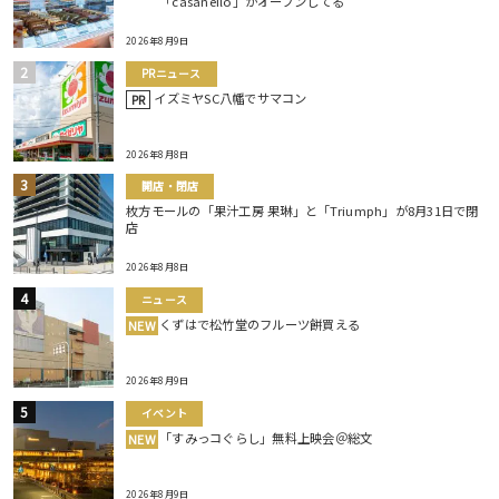
「casaneilo」がオープンしてる
2026年8月9日
PRニュース
イズミヤSC八幡でサマコン
PR
2026年8月8日
開店・閉店
枚方モールの「果汁工房 果琳」と「Triumph」が8月31日で閉
店
2026年8月8日
ニュース
くずはで松竹堂のフルーツ餅買える
NEW
2026年8月9日
イベント
「すみっコぐらし」無料上映会＠総文
NEW
2026年8月9日