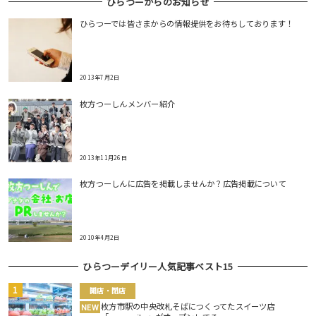
ひらつーからのお知らせ
ひらつーでは皆さまからの情報提供をお待ちしております！
2013年7月2日
枚方つーしんメンバー紹介
2013年11月26日
枚方つーしんに広告を掲載しませんか？広告掲載について
2010年4月2日
ひらつーデイリー人気記事ベスト15
開店・閉店
枚方市駅の中央改札そばにつくってたスイーツ店
NEW