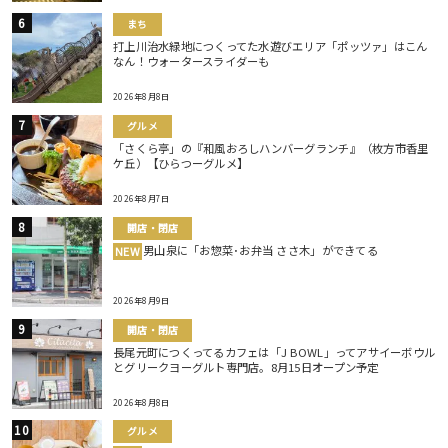
まち
打上川治水緑地につくってた水遊びエリア「ポッツァ」はこん
なん！ウォータースライダーも
2026年8月8日
グルメ
「さくら亭」の『和風おろしハンバーグランチ』（枚方市香里
ケ丘）【ひらつーグルメ】
2026年8月7日
開店・閉店
男山泉に「お惣菜･お弁当 ささ木」ができてる
NEW
2026年8月9日
開店・閉店
長尾元町につくってるカフェは「J BOWL」ってアサイーボウル
とグリークヨーグルト専門店。8月15日オープン予定
2026年8月8日
グルメ