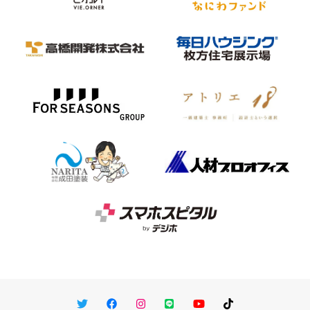
Twitter
Facebook
Instagram
LINE
You Tube
TikTok