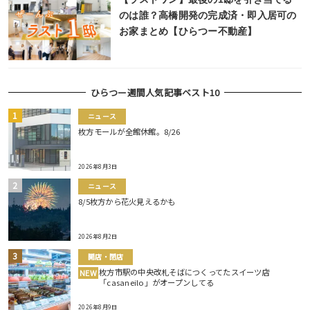
のは誰？高橋開発の完成済・即入居可の
お家まとめ【ひらつー不動産】
ひらつー週間人気記事ベスト10
ニュース
枚方モールが全館休館。8/26
2026年8月3日
ニュース
8/5枚方から花火見えるかも
2026年8月2日
開店・閉店
枚方市駅の中央改札そばにつくってたスイーツ店
NEW
「casaneilo」がオープンしてる
2026年8月9日