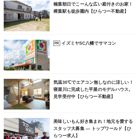
楠葉朝日でこーんな広い庭付きのお家！
樟葉駅も徒歩圏内【ひらつー不動産】
イズミヤSC八幡でサマコン
PR
気温30℃でエアコン無しなのに涼しい！
寝屋川に完成した平屋のモデルハウス。
見学受付中【ひらつー不動産】
美味しいもん好き集まれ！地元を愛する
スタッフ大募集 ― トップワールド【ひ
らつー求人】