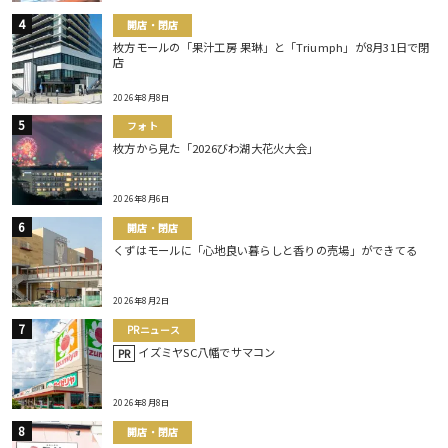
開店・閉店
枚方モールの「果汁工房 果琳」と「Triumph」が8月31日で閉
店
2026年8月8日
フォト
枚方から見た「2026びわ湖大花火大会」
2026年8月6日
開店・閉店
くずはモールに「心地良い暮らしと香りの売場」ができてる
2026年8月2日
PRニュース
イズミヤSC八幡でサマコン
PR
2026年8月8日
開店・閉店