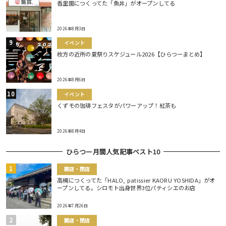
香里園につくってた「魚丼」がオープンしてる
2026年8月3日
イベント
枚方の近所の夏祭りスケジュール2026【ひらつーまとめ】
2026年8月6日
イベント
くずモの珈琲フェスタがパワーアップ！紅茶も
2026年8月4日
ひらつー月間人気記事ベスト10
開店・閉店
高槻につくってた「HALO, patissier KAORU YOSHIDA」がオ
ープンしてる。シロモト出身世界3位パティシエのお店
2026年7月26日
開店・閉店