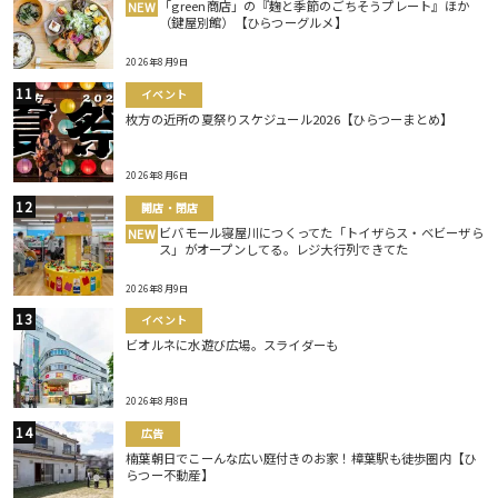
「green商店」の『麹と季節のごちそうプレート』ほか
NEW
（鍵屋別館）【ひらつーグルメ】
2026年8月9日
イベント
枚方の近所の夏祭りスケジュール2026【ひらつーまとめ】
2026年8月6日
開店・閉店
ビバモール寝屋川につくってた「トイザらス・ベビーザら
NEW
ス」がオープンしてる。レジ大行列できてた
2026年8月9日
イベント
ビオルネに水遊び広場。スライダーも
2026年8月8日
広告
楠葉朝日でこーんな広い庭付きのお家！樟葉駅も徒歩圏内【ひ
らつー不動産】