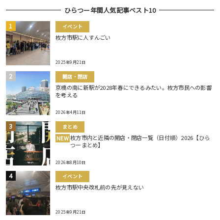
ひらつー年間人気記事ベスト10
イベント
枚方市駅に人すんごい
2025年9月21日
開店・閉店
京橋の南に新駅が2028年春にできるみたい。枚方市民への影響
を考える
2026年4月11日
まとめ
枚方市内と近隣の開店・閉店一覧（日付順）2026【ひら
NEW
つーまとめ】
2026年8月10日
イベント
枚方市駅中央改札前の先が見えない
2025年9月21日