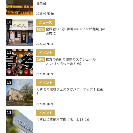
音楽会
2026年5月24日
ニュース
登録者170万･韓国YouTuberが御殿山の
NEW
お店に
2026年8月6日
イベント
枚方の近所の夏祭りスケジュール
NEW
2026【ひらつーまとめ】
2026年8月6日
イベント
くずモの珈琲フェスタがパワーアップ！紅茶
も
2026年8月4日
イベント
くずはに移動科学館くる。8/15･16