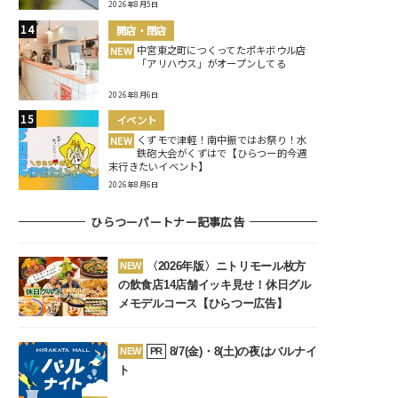
2026年8月5日
開店・閉店
中宮東之町につくってたポキボウル店
NEW
「アリハウス」がオープンしてる
2026年8月6日
イベント
くずモで津軽！南中振ではお祭り！水
NEW
鉄砲大会がくずはで【ひらつー的今週
末行きたいイベント】
2026年8月6日
ひらつーパートナー記事広告
〈2026年版〉ニトリモール枚方
NEW
の飲食店14店舗イッキ見せ！休日グル
メモデルコース【ひらつー広告】
8/7(金)・8(土)の夜はバルナイ
NEW
PR
ト