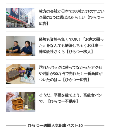
枚方の会社が日本で300社だけのすごい
企業の1つに選ばれたらしい【ひらつー
広告】
経験も資格も無くてOK！『お家の困っ
た』をなんでも解決しちゃうお仕事 ―
株式会社さくら【ひらつー求人】
汚れたバッグに使ってなかったアクセ
や時計が55万円で売れた！一番高値が
ついたのは…【ひらつー広告】
そうだ、平屋を建てよう。高級食パン
で。【ひらつー不動産】
ひらつー週間人気記事ベスト10