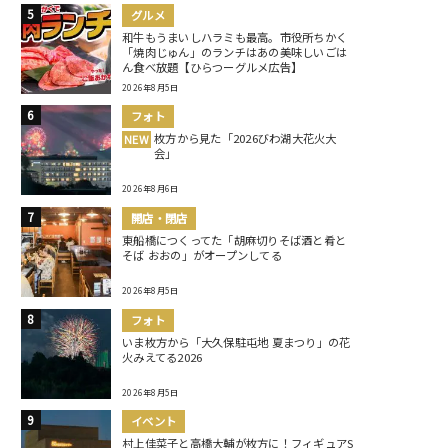
グルメ
和牛もうまいしハラミも最高。市役所ちかく
「焼肉じゅん」のランチはあの美味しいごは
ん食べ放題【ひらつーグルメ広告】
2026年8月5日
フォト
枚方から見た「2026びわ湖大花火大
NEW
会」
2026年8月6日
開店・閉店
東船橋につくってた「胡麻切りそば酒と肴と
そば おおの」がオープンしてる
2026年8月5日
フォト
いま枚方から「大久保駐屯地 夏まつり」の花
火みえてる2026
2026年8月5日
イベント
村上佳菜子と高橋大輔が枚方に！フィギュアS