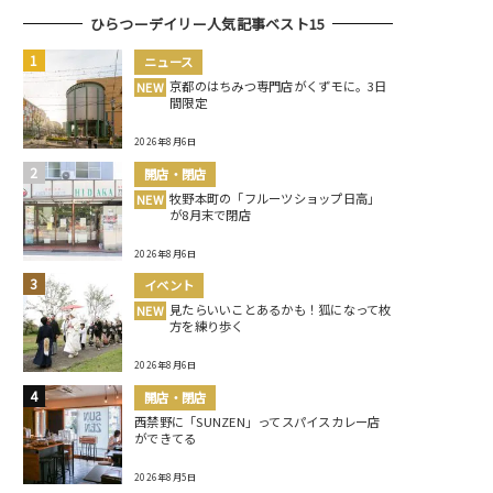
ひらつーデイリー人気記事ベスト15
ニュース
京都のはちみつ専門店がくずモに。3日
NEW
間限定
2026年8月6日
開店・閉店
牧野本町の「フルーツショップ日高」
NEW
が8月末で閉店
2026年8月6日
イベント
見たらいいことあるかも！狐になって枚
NEW
方を練り歩く
2026年8月6日
開店・閉店
西禁野に「SUNZEN」ってスパイスカレー店
ができてる
2026年8月5日