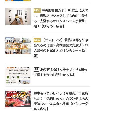
中央図書館のすぐそばに、1人で
NEW
も、複数名でシェアしても自由に使え
る、光溢れるサロンスペースが新登
場！【ひらつー広告】
【ラストワン】最後の1邸を引き
NEW
当てるのは誰？高橋開発の完成済・即
入居可のお家まとめ【ひらつー不動
産】
あの有名石けんを手づくり&知っ
PR
て得する食のお話し会あるよ
和牛もうまいしハラミも最高。市役所
ちかく「焼肉じゅん」のランチはあの
美味しいごはん食べ放題【ひらつーグ
ルメ広告】