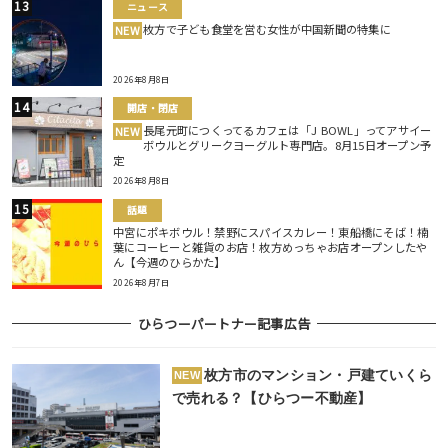
ニュース
枚方で子ども食堂を営む女性が中国新聞の特集に
NEW
2026年8月8日
開店・閉店
長尾元町につくってるカフェは「J BOWL」ってアサイー
NEW
ボウルとグリークヨーグルト専門店。8月15日オープン予
定
2026年8月8日
話題
中宮にポキボウル！禁野にスパイスカレー！東船橋にそば！楠
葉にコーヒーと雑貨のお店！枚方めっちゃお店オープンしたや
ん【今週のひらかた】
2026年8月7日
ひらつーパートナー記事広告
枚方市のマンション・戸建ていくら
NEW
で売れる？【ひらつー不動産】