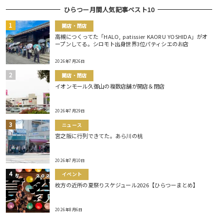
ひらつー月間人気記事ベスト10
開店・閉店
高槻につくってた「HALO, patissier KAORU YOSHIDA」がオ
ープンしてる。シロモト出身世界3位パティシエのお店
2026年7月26日
開店・閉店
イオンモール久御山の複数店舗が開店＆閉店
2026年7月29日
ニュース
宮之阪に行列できてた。あら川の桃
2026年7月10日
イベント
枚方の近所の夏祭りスケジュール2026【ひらつーまとめ】
2026年8月6日