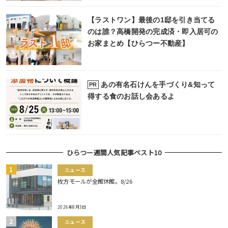
【ラストワン】最後の1邸を引き当てる
のは誰？高橋開発の完成済・即入居可の
お家まとめ【ひらつー不動産】
あの有名石けんを手づくり&知って
PR
得する食のお話し会あるよ
ひらつー週間人気記事ベスト10
ニュース
枚方モールが全館休館。8/26
2026年8月3日
ニュース