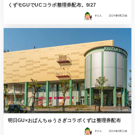
くずモGUでUCコラボ整理券配布。9/27
すどん
2024年9月25日
明日GU×おぱんちゅうさぎコラボくずは整理券配布
すどん
2024年3月21日