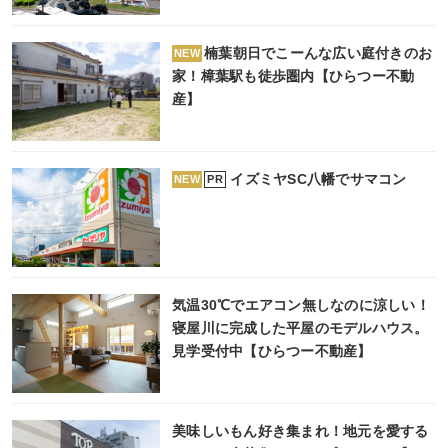
楠葉朝日でこーんな広い庭付きのお
NEW
家！樟葉駅も徒歩圏内【ひらつー不動
産】
イズミヤSC八幡でサマコン
PR
NEW
気温30℃でエアコン無しなのに涼しい！
寝屋川に完成した平屋のモデルハウス。
見学受付中【ひらつー不動産】
美味しいもん好き集まれ！地元を愛する