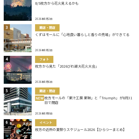
8/5枚方から花火見えるかも
2026年8月2日
開店・閉店
くずはモールに「心地良い暮らしと香りの売場」ができてる
2026年8月2日
フォト
枚方から見た「2026びわ湖大花火大会」
2026年8月6日
開店・閉店
枚方モールの「果汁工房 果琳」と「Triumph」が8月31
NEW
日で閉店
2026年8月8日
イベント
枚方の近所の夏祭りスケジュール2026【ひらつーまとめ】