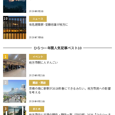
2026年8月2日
ニュース
有名建築家･安藤忠雄が枚方に
2026年7月8日
ひらつー年間人気記事ベスト10
イベント
枚方市駅に人すんごい
2025年9月21日
開店・閉店
京橋の南に新駅が2028年春にできるみたい。枚方市民への影響
を考える
2026年4月11日
まとめ
枚方市内と近隣の開店・閉店一覧（日付順）2026【ひらつーま