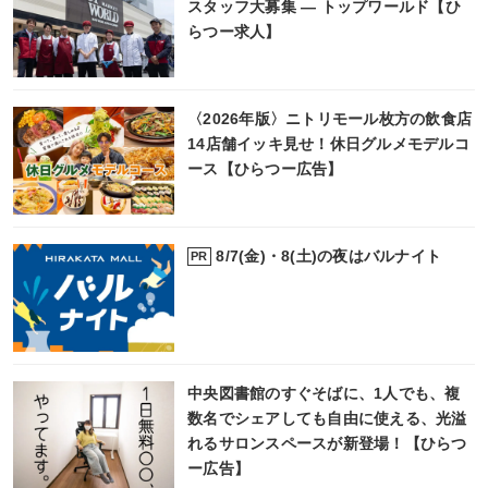
スタッフ大募集 ― トップワールド【ひ
らつー求人】
〈2026年版〉ニトリモール枚方の飲食店
14店舗イッキ見せ！休日グルメモデルコ
ース【ひらつー広告】
8/7(金)・8(土)の夜はバルナイト
PR
中央図書館のすぐそばに、1人でも、複
数名でシェアしても自由に使える、光溢
れるサロンスペースが新登場！【ひらつ
ー広告】