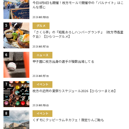
今日8月8日も開催！枚方モールで開催中の「バルナイト」はこ
んな感じ
2026年8月8日
グルメ
「さくら亭」の『和風おろしハンバーグランチ』（枚方市香里
ケ丘）【ひらつーグルメ】
2026年8月7日
ニュース
甲子園に枚方出身の選手が複数出場してる
2026年8月7日
イベント
枚方の近所の夏祭りスケジュール2026【ひらつーまとめ】
2026年8月6日
イベント
くずモにクッピーラムネカフェ！限定りんご飴も