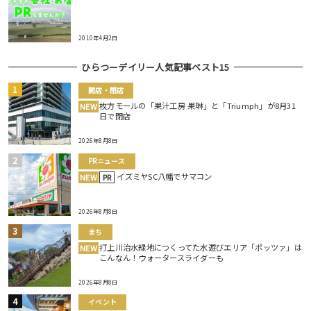
2010年4月2日
ひらつーデイリー人気記事ベスト15
開店・閉店
枚方モールの「果汁工房 果琳」と「Triumph」が8月31
NEW
日で閉店
2026年8月8日
PRニュース
イズミヤSC八幡でサマコン
NEW
PR
2026年8月8日
まち
打上川治水緑地につくってた水遊びエリア「ポッツァ」は
NEW
こんなん！ウォータースライダーも
2026年8月8日
イベント