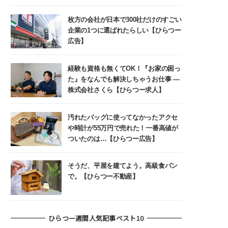
枚方の会社が日本で300社だけのすごい
企業の1つに選ばれたらしい【ひらつー
広告】
経験も資格も無くてOK！『お家の困っ
た』をなんでも解決しちゃうお仕事 ―
株式会社さくら【ひらつー求人】
汚れたバッグに使ってなかったアクセ
や時計が55万円で売れた！一番高値が
ついたのは…【ひらつー広告】
そうだ、平屋を建てよう。高級食パン
で。【ひらつー不動産】
ひらつー週間人気記事ベスト10