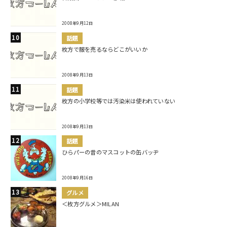
2008年9月12日
話題
枚方で服を売るならどこがいいか
2008年9月13日
話題
枚方の小学校等では汚染米は使われていない
2008年9月13日
話題
ひらパーの昔のマスコットの缶バッヂ
2008年9月16日
グルメ
＜枚方グルメ＞MILAN