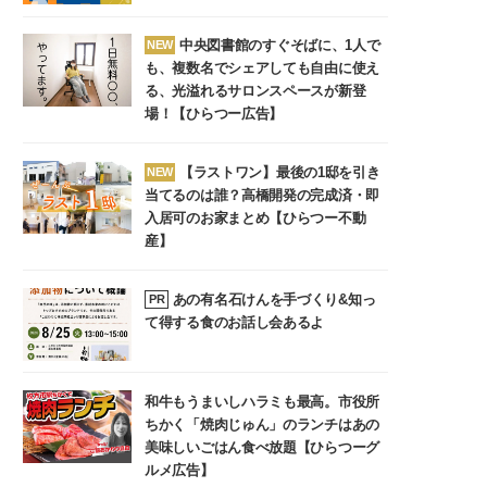
中央図書館のすぐそばに、1人で
NEW
も、複数名でシェアしても自由に使え
る、光溢れるサロンスペースが新登
場！【ひらつー広告】
【ラストワン】最後の1邸を引き
NEW
当てるのは誰？高橋開発の完成済・即
入居可のお家まとめ【ひらつー不動
産】
あの有名石けんを手づくり&知っ
PR
て得する食のお話し会あるよ
和牛もうまいしハラミも最高。市役所
ちかく「焼肉じゅん」のランチはあの
美味しいごはん食べ放題【ひらつーグ
ルメ広告】