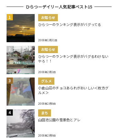
ひらつーデイリー人気記事ベスト15
お知らせ
ひらつーのランキング表示がバグってる
2008年1月31日
お知らせ
ひらつーのランキング表示がバグるわけない
やろ！！
2008年2月1日
グルメ
小倉山荘のチョコあられがおいしい＜枚方グ
ルメ＞
2008年2月9日
まち
山田池公園の雪景色とアレ
2008年2月9日