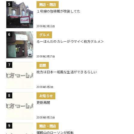
開店・閉店
１号線の珈琲館が改装してた
2008年2月11日
グルメ
るーほんだのカレーがウマイ＜枚方グルメ＞
2008年2月17日
話題
枚方は日本一和風な生活ができるらしい
2008年5月2日
お知らせ
更新再開
2008年9月11日
開店・閉店
御殿山のローソンが移転