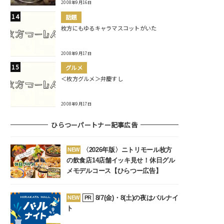
2008年9月16日
話題
枚方にもゆるキャラマスコットがいた
2008年9月17日
グルメ
＜枚方グルメ＞弁慶すし
2008年9月17日
ひらつーパートナー記事広告
〈2026年版〉ニトリモール枚方
NEW
の飲食店14店舗イッキ見せ！休日グル
メモデルコース【ひらつー広告】
8/7(金)・8(土)の夜はバルナイ
NEW
PR
ト