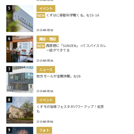
イベント
くずはに移動科学館くる。8/15･16
NEW
2026年8月5日
開店・閉店
西禁野に「SUNZEN」ってスパイスカレ
NEW
ー店ができてる
2026年8月5日
ニュース
枚方モールが全館休館。8/26
2026年8月3日
イベント
くずモの珈琲フェスタがパワーアップ！紅茶
も
2026年8月4日
フォト