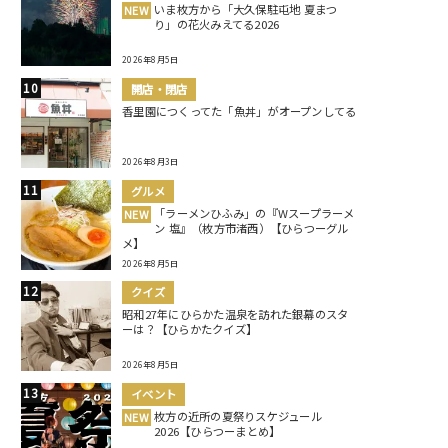
いま枚方から「大久保駐屯地 夏まつ
NEW
り」の花火みえてる2026
2026年8月5日
開店・閉店
香里園につくってた「魚丼」がオープンしてる
2026年8月3日
グルメ
「ラーメンひふみ」の『Wスープラーメ
NEW
ン 塩』（枚方市渚西）【ひらつーグル
メ】
2026年8月5日
クイズ
昭和27年にひらかた温泉を訪れた銀幕のスタ
ーは？【ひらかたクイズ】
2026年8月5日
イベント
枚方の近所の夏祭りスケジュール
NEW
2026【ひらつーまとめ】