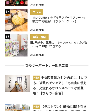
2026年8月6日
グルメ
「IRU CURRY」の『マサラドーサプレート』
（枚方市南楠葉）【ひらつーグルメ】
2026年8月4日
開店・閉店
旧1号線ぞい三栗に「キャラめる」ってカプセ
ルトイのお店ができてる
2026年8月3日
ひらつーパートナー記事広告
中央図書館のすぐそばに、1人で
NEW
も、複数名でシェアしても自由に使え
る、光溢れるサロンスペースが新登
場！【ひらつー広告】
【ラストワン】最後の1邸を引き
NEW