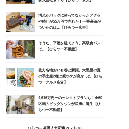
株式会社さくら【ひらつー求人】
汚れたバッグに使ってなかったアクセ
や時計が55万円で売れた！一番高値が
ついたのは…【ひらつー広告】
そうだ、平屋を建てよう。高級食パン
で。【ひらつー不動産】
枚方名物おいも巻と新顔。大黒屋の夏
の手土産2種は親ウケが良かった【ひら
つーグルメ広告】
4,616万円〜のセレクトプランも！全60
区画のビッグタウンが星田に誕生【ひ
らつー不動産】
ひらつー週間人気記事ベスト10