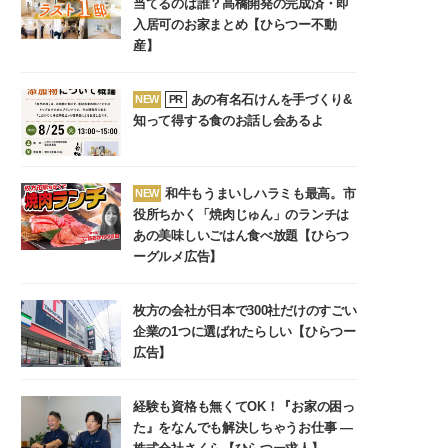
当てるのは誰？高橋開発の完成済・即
入居可のお家まとめ【ひらつー不動
産】
あの有名石けんを手づくり&
NEW
PR
知って得する食のお話し会あるよ
和牛もうまいしハラミも最高。市
NEW
役所ちかく「焼肉じゅん」のランチは
あの美味しいごはん食べ放題【ひらつ
ーグルメ広告】
枚方の会社が日本で300社だけのすごい
企業の1つに選ばれたらしい【ひらつー
広告】
経験も資格も無くてOK！『お家の困っ
た』をなんでも解決しちゃうお仕事 ―