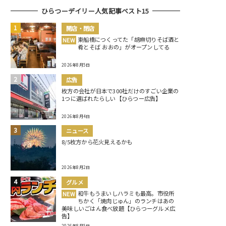
ひらつーデイリー人気記事ベスト15
開店・閉店
東船橋につくってた「胡麻切りそば酒と
NEW
肴とそば おおの」がオープンしてる
2026年8月5日
広告
枚方の会社が日本で300社だけのすごい企業の
1つに選ばれたらしい【ひらつー広告】
2026年8月4日
ニュース
8/5枚方から花火見えるかも
2026年8月2日
グルメ
和牛もうまいしハラミも最高。市役所
NEW
ちかく「焼肉じゅん」のランチはあの
美味しいごはん食べ放題【ひらつーグルメ広
告】
2026年8月5日