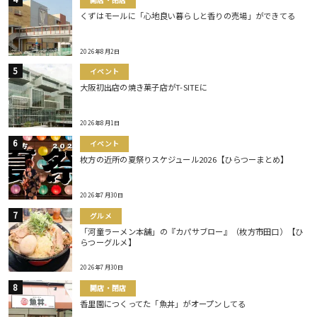
くずはモールに「心地良い暮らしと香りの売場」ができてる
2026年8月2日
イベント
大阪初出店の焼き菓子店がT-SITEに
2026年8月1日
イベント
枚方の近所の夏祭りスケジュール2026【ひらつーまとめ】
2026年7月30日
グルメ
「河童ラーメン本舗」の『カパサブロー』（枚方市田口）【ひ
らつーグルメ】
2026年7月30日
開店・閉店
香里園につくってた「魚丼」がオープンしてる