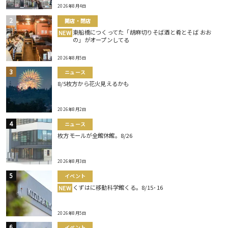
2026年8月4日
開店・閉店
東船橋につくってた「胡麻切りそば酒と肴とそば おお
NEW
の」がオープンしてる
2026年8月5日
ニュース
8/5枚方から花火見えるかも
2026年8月2日
ニュース
枚方モールが全館休館。8/26
2026年8月3日
イベント
くずはに移動科学館くる。8/15･16
NEW
2026年8月5日
イベント