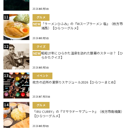
2026年8月5日
グルメ
「ラーメンひふみ」の『Wスープラーメン 塩』（枚方市
NEW
渚西）【ひらつーグルメ】
2026年8月5日
クイズ
昭和27年にひらかた温泉を訪れた銀幕のスターは？【ひ
NEW
らかたクイズ】
2026年8月5日
イベント
枚方の近所の夏祭りスケジュール2026【ひらつーまとめ】
2026年7月30日
グルメ
「IRU CURRY」の『マサラドーサプレート』（枚方市南楠葉）
【ひらつーグルメ】
2026年8月4日