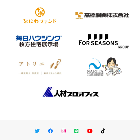
Twitter
Facebook
Instagram
LINE
You Tube
TikTok