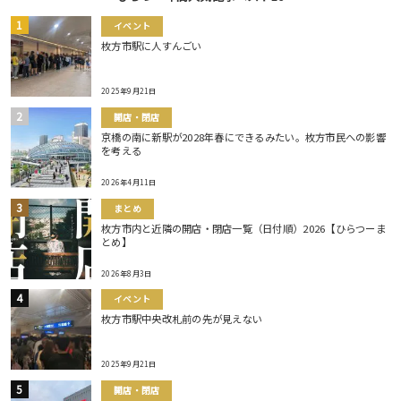
イベント
枚方市駅に人すんごい
2025年9月21日
開店・閉店
京橋の南に新駅が2028年春にできるみたい。枚方市民への影響
を考える
2026年4月11日
まとめ
枚方市内と近隣の開店・閉店一覧（日付順）2026【ひらつーま
とめ】
2026年8月3日
イベント
枚方市駅中央改札前の先が見えない
2025年9月21日
開店・閉店