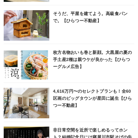
そうだ、平屋を建てよう。高級食パン
で。【ひらつー不動産】
枚方名物おいも巻と新顔。大黒屋の夏の
手土産2種は親ウケが良かった【ひらつ
ーグルメ広告】
4,616万円〜のセレクトプランも！全60
区画のビッグタウンが星田に誕生【ひら
つー不動産】
非日常空間を近所で楽しめるってホン
ト？結婚記念日には寝屋川市駅そばの牛