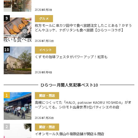
2026年8月3日
グルメ
枚方モールに串カツ田中で食べ放題注文したことある？かすう
どんやユッケ、ナポリタンも食べ放題【ひらつーコラボ】
2026年7月31日
イベント
くずモの珈琲フェスタがパワーアップ！紅茶も
2026年8月4日
ひらつー月間人気記事ベスト10
開店・閉店
高槻につくってた「HALO, patissier KAORU YOSHIDA」がオ
ープンしてる。シロモト出身世界3位パティシエのお店
2026年7月26日
開店・閉店
イオンモール久御山の複数店舗が開店＆閉店