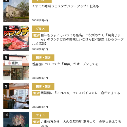
くずモの珈琲フェスタがパワーアップ！紅茶も
2026年8月4日
グルメ
和牛もうまいしハラミも最高。市役所ちかく「焼肉じゅ
NEW
ん」のランチはあの美味しいごはん食べ放題【ひらつーグ
ルメ広告】
2026年8月5日
開店・閉店
香里園につくってた「魚丼」がオープンしてる
2026年8月3日
開店・閉店
西禁野に「SUNZEN」ってスパイスカレー店ができてる
NEW
2026年8月5日
フォト
いま枚方から「大久保駐屯地 夏まつり」の花火みえてる
NEW
2026