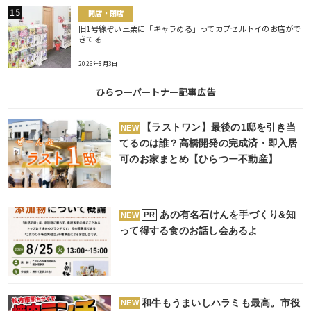
開店・閉店
旧1号線ぞい三栗に「キャラめる」ってカプセルトイのお店がで
きてる
2026年8月3日
ひらつーパートナー記事広告
【ラストワン】最後の1邸を引き当
NEW
てるのは誰？高橋開発の完成済・即入居
可のお家まとめ【ひらつー不動産】
あの有名石けんを手づくり&知
PR
NEW
って得する食のお話し会あるよ
和牛もうまいしハラミも最高。市役
NEW