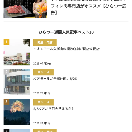
フィレ肉専門店がオススメ【ひらつー広
告】
ひらつー週間人気記事ベスト10
開店・閉店
イオンモール久御山の複数店舗が開店＆閉店
2026年7月29日
ニュース
枚方モールが全館休館。8/26
2026年8月3日
ニュース
8/5枚方から花火見えるかも
2026年8月2日
開店・閉店