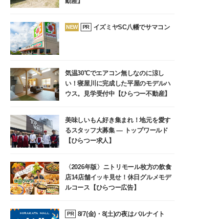
動産】
イズミヤSC八幡でサマコン
NEW
PR
気温30℃でエアコン無しなのに涼し
い！寝屋川に完成した平屋のモデルハ
ウス。見学受付中【ひらつー不動産】
美味しいもん好き集まれ！地元を愛す
るスタッフ大募集 ― トップワールド
【ひらつー求人】
〈2026年版〉ニトリモール枚方の飲食
店14店舗イッキ見せ！休日グルメモデ
ルコース【ひらつー広告】
8/7(金)・8(土)の夜はバルナイト
PR