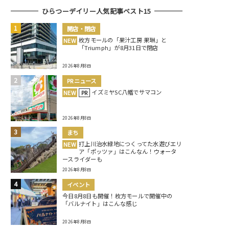
ひらつーデイリー人気記事ベスト15
開店・閉店
枚方モールの「果汁工房 果琳」と
NEW
「Triumph」が8月31日で閉店
2026年8月8日
PRニュース
イズミヤSC八幡でサマコン
NEW
PR
2026年8月8日
まち
打上川治水緑地につくってた水遊びエリ
NEW
ア「ポッツァ」はこんなん！ウォータ
ースライダーも
2026年8月8日
イベント
今日8月8日も開催！枚方モールで開催中の
「バルナイト」はこんな感じ
2026年8月8日