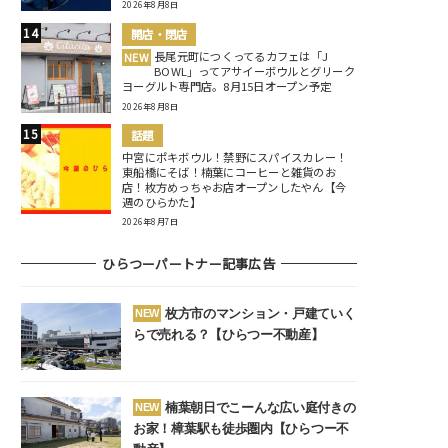
2026年8月8日
開店・閉店
長尾元町につくってるカフェは「J
NEW
BOWL」ってアサイーボウルとグリーク
ヨーグルト専門店。8月15日オープン予定
2026年8月8日
話題
中宮にポキボウル！禁野にスパイスカレー！
東船橋にそば！楠葉にコーヒーと雑貨のお
店！枚方めっちゃお店オープンしたやん【今
週のひらかた】
2026年8月7日
ひらつーパートナー記事広告
枚方市のマンション・戸建ていく
NEW
らで売れる？【ひらつー不動産】
楠葉朝日でこーんな広い庭付きの
NEW
お家！樟葉駅も徒歩圏内【ひらつー不