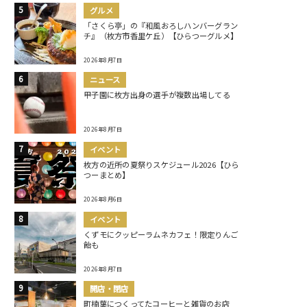
グルメ
「さくら亭」の『和風おろしハンバーグラン
チ』（枚方市香里ケ丘）【ひらつーグルメ】
2026年8月7日
ニュース
甲子園に枚方出身の選手が複数出場してる
2026年8月7日
イベント
枚方の近所の夏祭りスケジュール2026【ひら
つーまとめ】
2026年8月6日
イベント
くずモにクッピーラムネカフェ！限定りんご
飴も
2026年8月7日
開店・閉店
町楠葉につくってたコーヒーと雑貨のお店