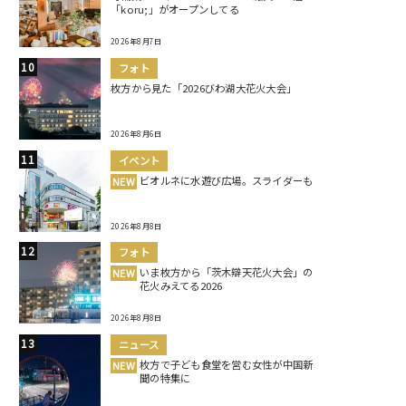
「koru;」がオープンしてる
2026年8月7日
フォト
枚方から見た「2026びわ湖大花火大会」
2026年8月6日
イベント
ビオルネに水遊び広場。スライダーも
NEW
2026年8月8日
フォト
いま枚方から「茨木辯天花火大会」の
NEW
花火みえてる2026
2026年8月8日
ニュース
枚方で子ども食堂を営む女性が中国新
NEW
聞の特集に