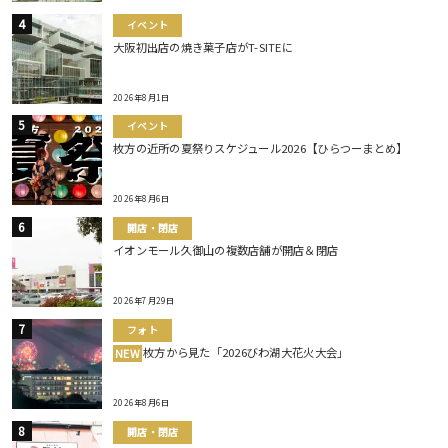
イベント
大阪初出店の焼き菓子店がT-SITEに
2026年8月1日
イベント
枚方の近所の夏祭りスケジュール2026【ひらつーまとめ】
2026年8月6日
開店・閉店
イオンモール久御山の複数店舗が開店＆閉店
2026年7月29日
フォト
枚方から見た「2026びわ湖大花火大会」
NEW
2026年8月6日
開店・閉店