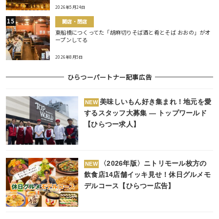
2026年5月24日
開店・閉店
東船橋につくってた「胡麻切りそば酒と肴とそば おおの」がオ
ープンしてる
2026年8月5日
ひらつーパートナー記事広告
美味しいもん好き集まれ！地元を愛
NEW
するスタッフ大募集 ― トップワールド
【ひらつー求人】
〈2026年版〉ニトリモール枚方の
NEW
飲食店14店舗イッキ見せ！休日グルメモ
デルコース【ひらつー広告】