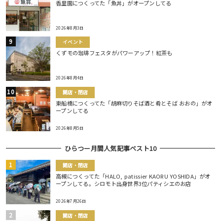
香里園につくってた「魚丼」がオープンしてる
2026年8月3日
イベント
くずモの珈琲フェスタがパワーアップ！紅茶も
2026年8月4日
開店・閉店
東船橋につくってた「胡麻切りそば酒と肴とそば おおの」がオ
ープンしてる
2026年8月5日
ひらつー月間人気記事ベスト10
開店・閉店
高槻につくってた「HALO, patissier KAORU YOSHIDA」がオ
ープンしてる。シロモト出身世界3位パティシエのお店
2026年7月26日
開店・閉店