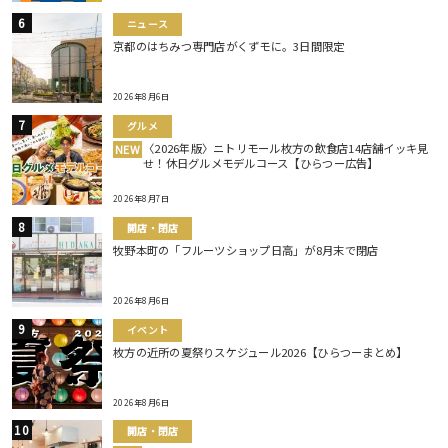
ニュース
京都のはちみつ専門店がくずモに。3日間限定
2026年8月6日
グルメ
〈2026年版〉ニトリモール枚方の飲食店14店舗イッキ見
NEW
せ！休日グルメモデルコース【ひらつー広告】
2026年8月7日
開店・閉店
牧野本町の「フルーツショップ日高」が8月末で閉店
2026年8月6日
イベント
枚方の近所の夏祭りスケジュール2026【ひらつーまとめ】
2026年8月6日
開店・閉店