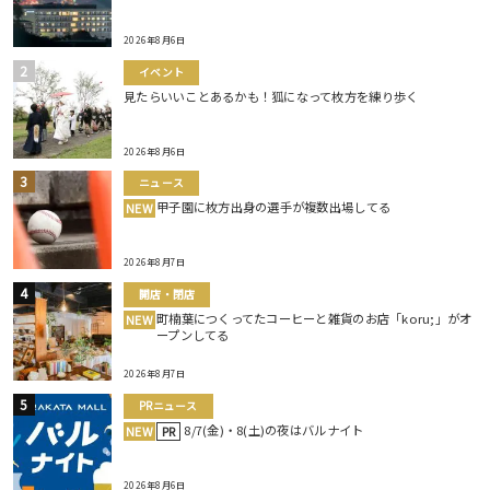
2026年8月6日
イベント
見たらいいことあるかも！狐になって枚方を練り歩く
2026年8月6日
ニュース
甲子園に枚方出身の選手が複数出場してる
NEW
2026年8月7日
開店・閉店
町楠葉につくってたコーヒーと雑貨のお店「koru;」がオ
NEW
ープンしてる
2026年8月7日
PRニュース
8/7(金)・8(土)の夜はバルナイト
NEW
PR
2026年8月6日