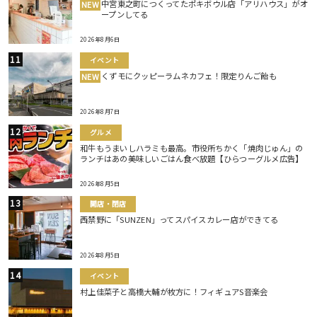
中宮東之町につくってたポキボウル店「アリハウス」がオ
NEW
ープンしてる
2026年8月6日
イベント
くずモにクッピーラムネカフェ！限定りんご飴も
NEW
2026年8月7日
グルメ
和牛もうまいしハラミも最高。市役所ちかく「焼肉じゅん」の
ランチはあの美味しいごはん食べ放題【ひらつーグルメ広告】
2026年8月5日
開店・閉店
西禁野に「SUNZEN」ってスパイスカレー店ができてる
2026年8月5日
イベント
村上佳菜子と高橋大輔が枚方に！フィギュアS音楽会