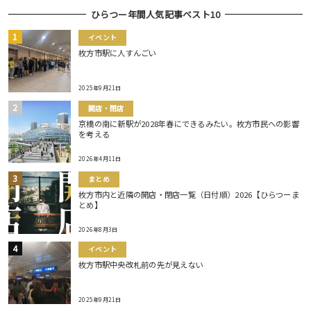
ひらつー年間人気記事ベスト10
イベント
枚方市駅に人すんごい
2025年9月21日
開店・閉店
京橋の南に新駅が2028年春にできるみたい。枚方市民への影響
を考える
2026年4月11日
まとめ
枚方市内と近隣の開店・閉店一覧（日付順）2026【ひらつーま
とめ】
2026年8月3日
イベント
枚方市駅中央改札前の先が見えない
2025年9月21日