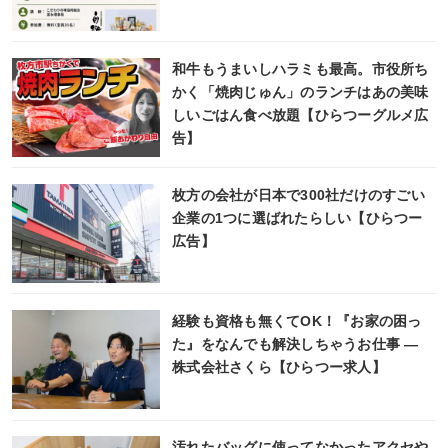
和牛もうまいしハラミも最高。市役所ち
かく「焼肉じゅん」のランチはあの美味
しいごはん食べ放題【ひらつーグルメ広
告】
枚方の会社が日本で300社だけのすごい
企業の1つに選ばれたらしい【ひらつー
広告】
経験も資格も無くてOK！『お家の困っ
た』をなんでも解決しちゃうお仕事 ―
株式会社さくら【ひらつー求人】
汚れたバッグに使ってなかったアクセや