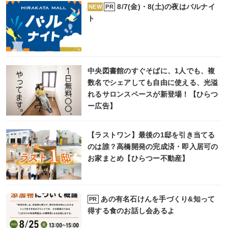
8/7(金)・8(土)の夜はバルナイ
PR
NEW
ト
中央図書館のすぐそばに、1人でも、複
数名でシェアしても自由に使える、光溢
れるサロンスペースが新登場！【ひらつ
ー広告】
【ラストワン】最後の1邸を引き当てる
のは誰？高橋開発の完成済・即入居可の
お家まとめ【ひらつー不動産】
あの有名石けんを手づくり&知って
PR
得する食のお話し会あるよ