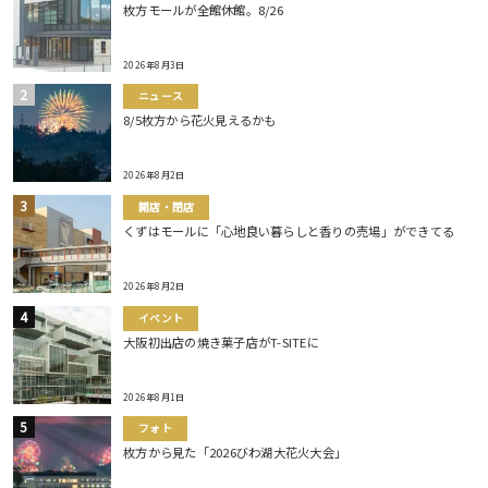
枚方モールが全館休館。8/26
2026年8月3日
ニュース
8/5枚方から花火見えるかも
2026年8月2日
開店・閉店
くずはモールに「心地良い暮らしと香りの売場」ができてる
2026年8月2日
イベント
大阪初出店の焼き菓子店がT-SITEに
2026年8月1日
フォト
枚方から見た「2026びわ湖大花火大会」