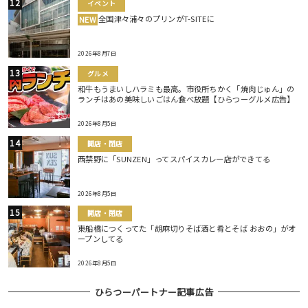
イベント
全国津々浦々のプリンがT-SITEに
NEW
2026年8月7日
グルメ
和牛もうまいしハラミも最高。市役所ちかく「焼肉じゅん」の
ランチはあの美味しいごはん食べ放題【ひらつーグルメ広告】
2026年8月5日
開店・閉店
西禁野に「SUNZEN」ってスパイスカレー店ができてる
2026年8月5日
開店・閉店
東船橋につくってた「胡麻切りそば酒と肴とそば おおの」がオ
ープンしてる
2026年8月5日
ひらつーパートナー記事広告