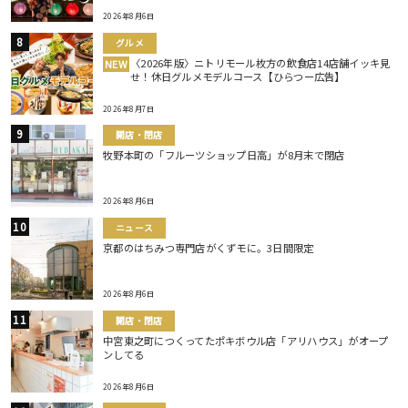
2026年8月6日
グルメ
〈2026年版〉ニトリモール枚方の飲食店14店舗イッキ見
NEW
せ！休日グルメモデルコース【ひらつー広告】
2026年8月7日
開店・閉店
牧野本町の「フルーツショップ日高」が8月末で閉店
2026年8月6日
ニュース
京都のはちみつ専門店がくずモに。3日間限定
2026年8月6日
開店・閉店
中宮東之町につくってたポキボウル店「アリハウス」がオープ
ンしてる
2026年8月6日