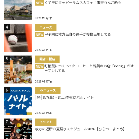
くずモにクッピーラムネカフェ！限定りんご飴も
NEW
2026年8月7日
ニュース
甲子園に枚方出身の選手が複数出場してる
NEW
2026年8月7日
開店・閉店
町楠葉につくってたコーヒーと雑貨のお店「koru;」がオ
NEW
ープンしてる
2026年8月7日
PRニュース
8/7(金)・8(土)の夜はバルナイト
PR
2026年8月6日
イベント
枚方の近所の夏祭りスケジュール2026【ひらつーまとめ】