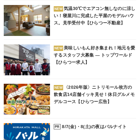
気温30℃でエアコン無しなのに涼し
NEW
い！寝屋川に完成した平屋のモデルハウ
ス。見学受付中【ひらつー不動産】
美味しいもん好き集まれ！地元を愛
NEW
するスタッフ大募集 ― トップワールド
【ひらつー求人】
〈2026年版〉ニトリモール枚方の
NEW
飲食店14店舗イッキ見せ！休日グルメモ
デルコース【ひらつー広告】
8/7(金)・8(土)の夜はバルナイト
PR