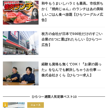
和牛もうまいしハラミも最高。市役所ち
かく「焼肉じゅん」のランチはあの美味
しいごはん食べ放題【ひらつーグルメ広
告】
枚方の会社が日本で300社だけのすごい
企業の1つに選ばれたらしい【ひらつー
広告】
経験も資格も無くてOK！『お家の困っ
た』をなんでも解決しちゃうお仕事 ―
株式会社さくら【ひらつー求人】
ひらつー週間人気記事ベスト10
ニュース