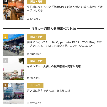
開店・閉店
東船橋につくってた「胡麻切りそば酒と肴とそば おおの」がオ
ープンしてる
2026年8月5日
ひらつー月間人気記事ベスト10
開店・閉店
高槻につくってた「HALO, patissier KAORU YOSHIDA」がオ
ープンしてる。シロモト出身世界3位パティシエのお店
2026年7月26日
開店・閉店
イオンモール久御山の複数店舗が開店＆閉店
2026年7月29日
ニュース
宮之阪に行列できてた。あら川の桃
2026年7月10日