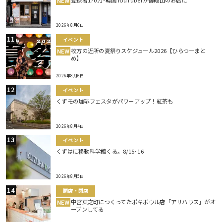
登録者170万･韓国YouTuberが御殿山のお店に
NEW
2026年8月6日
イベント
枚方の近所の夏祭りスケジュール2026【ひらつーまと
NEW
め】
2026年8月6日
イベント
くずモの珈琲フェスタがパワーアップ！紅茶も
2026年8月4日
イベント
くずはに移動科学館くる。8/15･16
2026年8月5日
開店・閉店
中宮東之町につくってたポキボウル店「アリハウス」がオ
NEW
ープンしてる