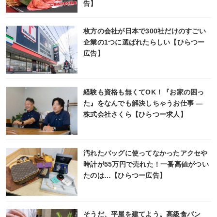
告】
枚方の会社が日本で300社だけのすごい
企業の1つに選ばれたらしい【ひらつー
広告】
経験も資格も無くてOK！『お家の困っ
た』をなんでも解決しちゃうお仕事 ―
株式会社さくら【ひらつー求人】
汚れたバッグに使ってなかったアクセや
時計が55万円で売れた！一番高値がつい
たのは…【ひらつー広告】
そうだ、平屋を建てよう。高級食パン