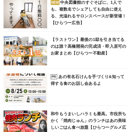
中央図書館のすぐそばに、1人で
NEW
も、複数名でシェアしても自由に使え
る、光溢れるサロンスペースが新登場！
【ひらつー広告】
【ラストワン】最後の1邸を引き当てる
のは誰？高橋開発の完成済・即入居可の
お家まとめ【ひらつー不動産】
あの有名石けんを手づくり&知って
PR
得する食のお話し会あるよ
和牛もうまいしハラミも最高。市役所ち
かく「焼肉じゅん」のランチはあの美味
しいごはん食べ放題【ひらつーグルメ広