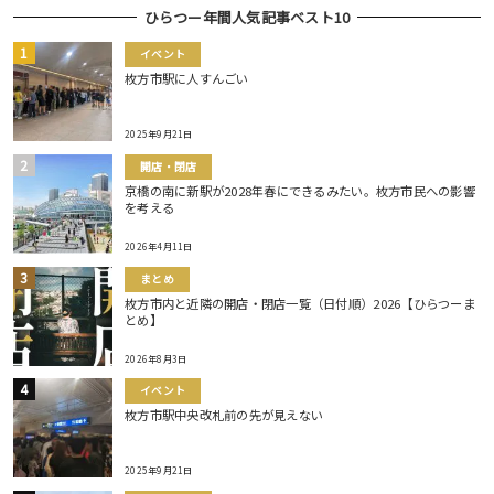
ひらつー年間人気記事ベスト10
イベント
枚方市駅に人すんごい
2025年9月21日
開店・閉店
京橋の南に新駅が2028年春にできるみたい。枚方市民への影響
を考える
2026年4月11日
まとめ
枚方市内と近隣の開店・閉店一覧（日付順）2026【ひらつーま
とめ】
2026年8月3日
イベント
枚方市駅中央改札前の先が見えない
2025年9月21日