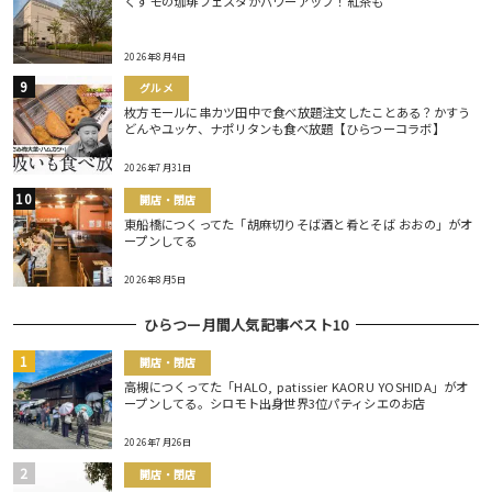
くずモの珈琲フェスタがパワーアップ！紅茶も
2026年8月4日
グルメ
枚方モールに串カツ田中で食べ放題注文したことある？かすう
どんやユッケ、ナポリタンも食べ放題【ひらつーコラボ】
2026年7月31日
開店・閉店
東船橋につくってた「胡麻切りそば酒と肴とそば おおの」がオ
ープンしてる
2026年8月5日
ひらつー月間人気記事ベスト10
開店・閉店
高槻につくってた「HALO, patissier KAORU YOSHIDA」がオ
ープンしてる。シロモト出身世界3位パティシエのお店
2026年7月26日
開店・閉店