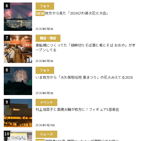
フォト
枚方から見た「2026びわ湖大花火大会」
NEW
2026年8月6日
開店・閉店
東船橋につくってた「胡麻切りそば酒と肴とそば おおの」がオ
ープンしてる
2026年8月5日
フォト
いま枚方から「大久保駐屯地 夏まつり」の花火みえてる2026
2026年8月5日
イベント
村上佳菜子と高橋大輔が枚方に！フィギュアS音楽会
2026年5月24日
ニュース