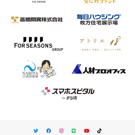
Twitter
Facebook
Instagram
LINE
You Tube
TikTok