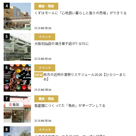
開店・閉店
くずはモールに「心地良い暮らしと香りの売場」ができてる
2026年8月2日
イベント
大阪初出店の焼き菓子店がT-SITEに
2026年8月1日
イベント
枚方の近所の夏祭りスケジュール2026【ひらつーまと
NEW
め】
2026年8月6日
開店・閉店
香里園につくってた「魚丼」がオープンしてる
2026年8月3日
イベント