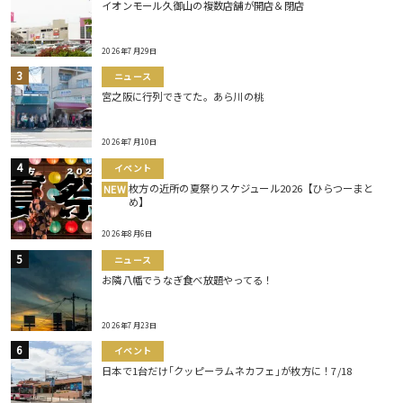
イオンモール久御山の複数店舗が開店＆閉店
2026年7月29日
ニュース
宮之阪に行列できてた。あら川の桃
2026年7月10日
イベント
枚方の近所の夏祭りスケジュール2026【ひらつーまと
NEW
め】
2026年8月6日
ニュース
お隣八幡でうなぎ食べ放題やってる！
2026年7月23日
イベント
日本で1台だけ｢クッピーラムネカフェ｣が枚方に！7/18