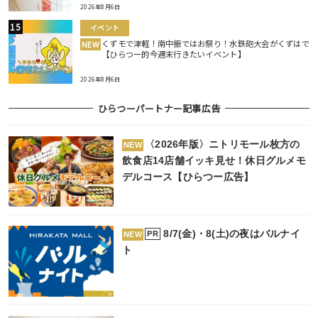
2026年8月6日
イベント
くずモで津軽！南中振ではお祭り！水鉄砲大会がくずはで
NEW
【ひらつー的今週末行きたいイベント】
2026年8月6日
ひらつーパートナー記事広告
〈2026年版〉ニトリモール枚方の
NEW
飲食店14店舗イッキ見せ！休日グルメモ
デルコース【ひらつー広告】
8/7(金)・8(土)の夜はバルナイ
PR
NEW
ト