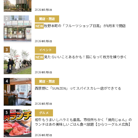
2026年8月6日
開店・閉店
牧野本町の「フルーツショップ日高」が8月末で閉店
NEW
2026年8月6日
イベント
見たらいいことあるかも！狐になって枚方を練り歩く
NEW
2026年8月6日
開店・閉店
西禁野に「SUNZEN」ってスパイスカレー店ができてる
2026年8月5日
グルメ
和牛もうまいしハラミも最高。市役所ちかく「焼肉じゅん」の
ランチはあの美味しいごはん食べ放題【ひらつーグルメ広告】
2026年8月5日