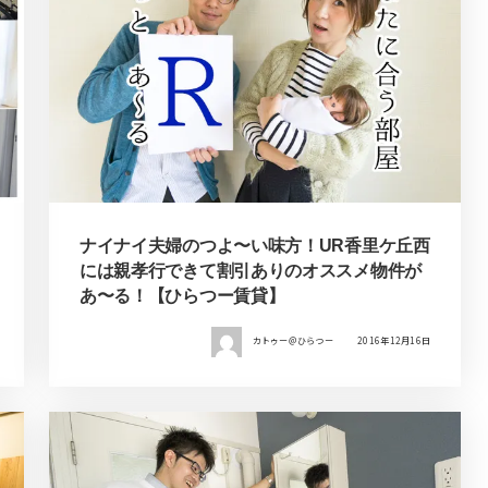
ナイナイ夫婦のつよ〜い味方！UR香里ケ丘西
には親孝行できて割引ありのオススメ物件が
あ〜る！【ひらつー賃貸】
カトゥー＠ひらつー
2016年12月16日