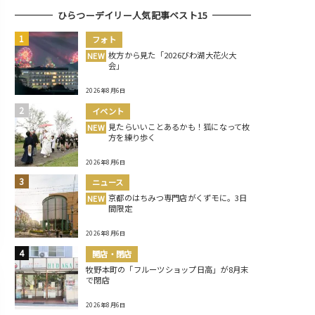
ひらつーデイリー人気記事ベスト15
フォト
枚方から見た「2026びわ湖大花火大
NEW
会」
2026年8月6日
イベント
見たらいいことあるかも！狐になって枚
NEW
方を練り歩く
2026年8月6日
ニュース
京都のはちみつ専門店がくずモに。3日
NEW
間限定
2026年8月6日
開店・閉店
牧野本町の「フルーツショップ日高」が8月末
で閉店
2026年8月6日