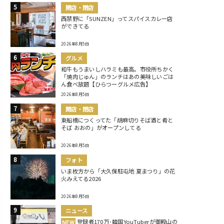
開店・閉店
西禁野に「SUNZEN」ってスパイスカレー店
ができてる
2026年8月5日
グルメ
和牛もうまいしハラミも最高。市役所ちかく
「焼肉じゅん」のランチはあの美味しいごは
ん食べ放題【ひらつーグルメ広告】
2026年8月5日
開店・閉店
東船橋につくってた「胡麻切りそば酒と肴と
そば おおの」がオープンしてる
2026年8月5日
フォト
いま枚方から「大久保駐屯地 夏まつり」の花
火みえてる2026
2026年8月5日
ニュース
登録者170万･韓国YouTuberが御殿山の
NEW