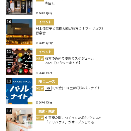
お店に
2026年8月6日
イベント
村上佳菜子と高橋大輔が枚方に！フィギュアS
音楽会
2026年5月24日
イベント
枚方の近所の夏祭りスケジュール
NEW
2026【ひらつーまとめ】
2026年8月6日
PRニュース
8/7(金)・8(土)の夜はバルナイト
NEW
PR
2026年8月6日
開店・閉店
中宮東之町につくってたポキボウル店
NEW
「アリハウス」がオープンしてる