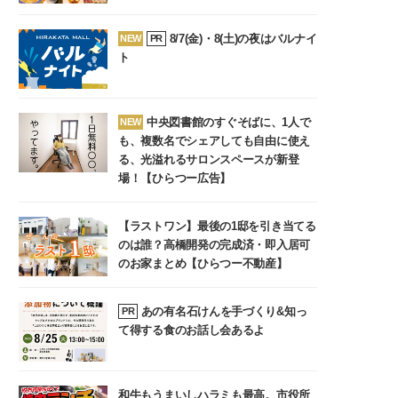
8/7(金)・8(土)の夜はバルナイ
NEW
PR
ト
中央図書館のすぐそばに、1人で
NEW
も、複数名でシェアしても自由に使え
る、光溢れるサロンスペースが新登
場！【ひらつー広告】
【ラストワン】最後の1邸を引き当てる
のは誰？高橋開発の完成済・即入居可
のお家まとめ【ひらつー不動産】
あの有名石けんを手づくり&知っ
PR
て得する食のお話し会あるよ
和牛もうまいしハラミも最高。市役所