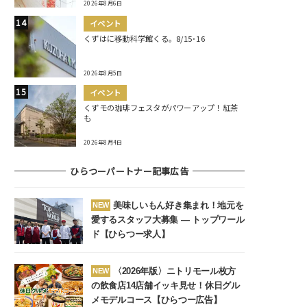
2026年8月6日
イベント
くずはに移動科学館くる。8/15･16
2026年8月5日
イベント
くずモの珈琲フェスタがパワーアップ！紅茶
も
2026年8月4日
ひらつーパートナー記事広告
美味しいもん好き集まれ！地元を
NEW
愛するスタッフ大募集 ― トップワール
ド【ひらつー求人】
〈2026年版〉ニトリモール枚方
NEW
の飲食店14店舗イッキ見せ！休日グル
メモデルコース【ひらつー広告】