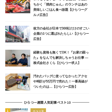
ちかく「焼肉じゅん」のランチはあの
美味しいごはん食べ放題【ひらつーグ
ルメ広告】
枚方の会社が日本で300社だけのすごい
企業の1つに選ばれたらしい【ひらつー
広告】
経験も資格も無くてOK！『お家の困っ
た』をなんでも解決しちゃうお仕事 ―
株式会社さくら【ひらつー求人】
汚れたバッグに使ってなかったアクセ
や時計が55万円で売れた！一番高値が
ついたのは…【ひらつー広告】
ひらつー週間人気記事ベスト10
ニュース