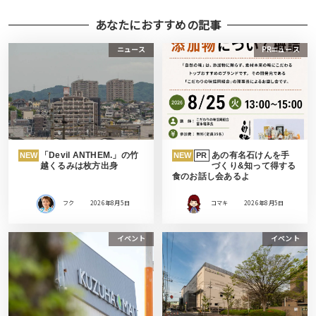
あなたにおすすめの記事
ニュース
PRニュース
「Devil ANTHEM.」の竹
あの有名石けんを手
NEW
NEW
PR
越くるみは枚方出身
づくり&知って得する
食のお話し会あるよ
フク
2026年8月5日
コマキ
2026年8月5日
イベント
イベント