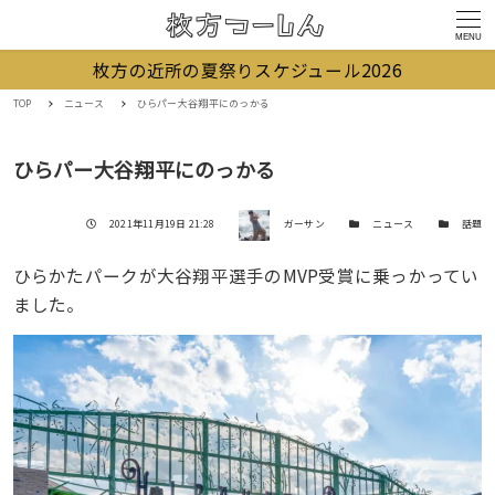
MENU
枚方の近所の夏祭りスケジュール2026
TOP
ニュース
ひらパー大谷翔平にのっかる
ひらパー大谷翔平にのっかる
著者
投稿日
カテゴリー
カテゴリー
2021年11月19日 21:28
ガーサン
ニュース
話題
ひらかたパークが大谷翔平選手のMVP受賞に乗っかってい
ました。