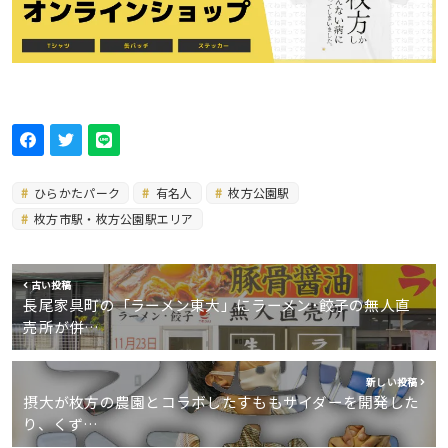
ひらかたパーク
有名人
枚方公園駅
枚方市駅・枚方公園駅エリア
古い投稿
長尾家具町の「ラーメン東大」にラーメン･餃子の無人直
売所が併…
新しい投稿
摂大が枚方の農園とコラボしたすももサイダーを開発した
り、くず…