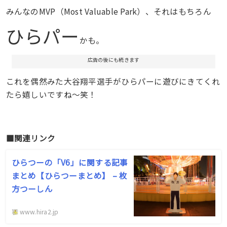
みんなのMVP（Most Valuable Park）、それはもちろん
ひらパー
かも。
広告の後にも続きます
これを偶然みた大谷翔平選手がひらパーに遊びにきてくれ
たら嬉しいですね〜笑！
■関連リンク
ひらつーの「V6」に関する記事
まとめ【ひらつーまとめ】 – 枚
方つーしん
www.hira2.jp