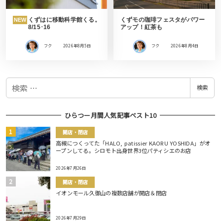
くずはに移動科学館くる。
くずモの珈琲フェスタがパワー
NEW
8/15･16
アップ！紅茶も
フク
2026年8月5日
フク
2026年8月4日
検
検索
索
ひらつー月間人気記事ベスト10
開店・閉店
高槻につくってた「HALO, patissier KAORU YOSHIDA」がオ
ープンしてる。シロモト出身世界3位パティシエのお店
2026年7月26日
開店・閉店
イオンモール久御山の複数店舗が開店＆閉店
2026年7月29日