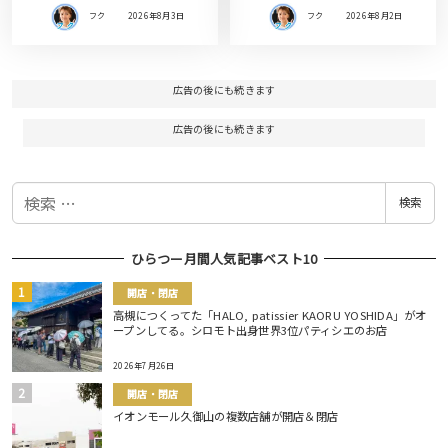
フク
2026年8月3日
フク
2026年8月2日
広告の後にも続きます
広告の後にも続きます
検
検索
索
ひらつー月間人気記事ベスト10
開店・閉店
高槻につくってた「HALO, patissier KAORU YOSHIDA」がオ
ープンしてる。シロモト出身世界3位パティシエのお店
2026年7月26日
開店・閉店
イオンモール久御山の複数店舗が開店＆閉店