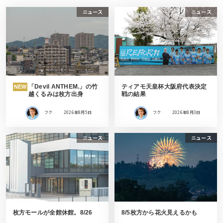
ニュース
ニュース
「Devil ANTHEM.」の竹
ティアモ天皇杯大阪府代表決定
NEW
越くるみは枚方出身
戦の結果
フク
2026年8月5日
フク
2026年8月3日
ニュース
ニュース
枚方モールが全館休館。8/26
8/5枚方から花火見えるかも