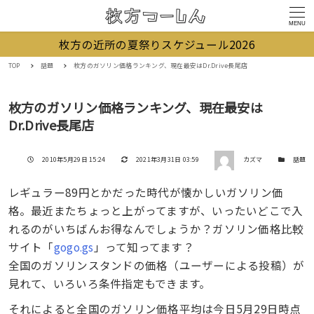
MENU
枚方の近所の夏祭りスケジュール2026
TOP
話題
枚方のガソリン価格ランキング、現在最安はDr.Drive長尾店
枚方のガソリン価格ランキング、現在最安は
Dr.Drive長尾店
著者
投稿日
更新日
カテゴリー
2010年5月29日 15:24
2021年3月31日 03:59
カズマ
話題
レギュラー89円とかだった時代が懐かしいガソリン価
格。最近またちょっと上がってますが、いったいどこで入
れるのがいちばんお得なんでしょうか？ガソリン価格比較
サイト「
gogo.gs
」って知ってます？
全国のガソリンスタンドの価格（ユーザーによる投稿）が
見れて、いろいろ条件指定もできます。
それによると全国のガソリン価格平均は今日5月29日時点