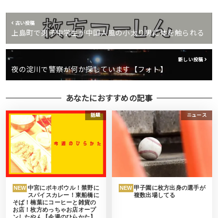
古い投稿
上島町で男子中学生が中国人風の小太り男に体を触られる
新しい投稿
夜の淀川で警察が何か探しています【フォト】
あなたにおすすめの記事
話題
ニュース
中宮にポキボウル！禁野に
甲子園に枚方出身の選手が
NEW
NEW
スパイスカレー！東船橋に
複数出場してる
そば！楠葉にコーヒーと雑貨の
お店！枚方めっちゃお店オープ
ンしたやん【今週のひらかた】