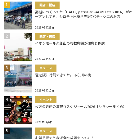
開店・閉店
高槻につくってた「HALO, patissier KAORU YOSHIDA」がオ
ープンしてる。シロモト出身世界3位パティシエのお店
2026年7月26日
開店・閉店
イオンモール久御山の複数店舗が開店＆閉店
2026年7月29日
ニュース
宮之阪に行列できてた。あら川の桃
2026年7月10日
イベント
枚方の近所の夏祭りスケジュール2026【ひらつーまとめ】
2026年8月6日
ニュース
お隣八幡でうなぎ食べ放題やってる！