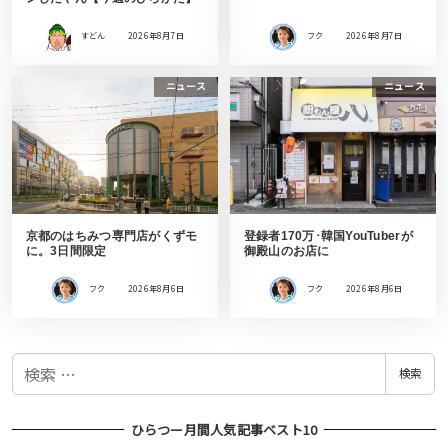
すどん
2026年8月7日
フク
2026年8月7日
ニュース
ニュース
京都のはちみつ専門店がくずモ
登録者170万･韓国YouTuberが
に。3日間限定
御殿山のお店に
フク
2026年8月6日
フク
2026年8月6日
検
検索
索
ひらつー月間人気記事ベスト10