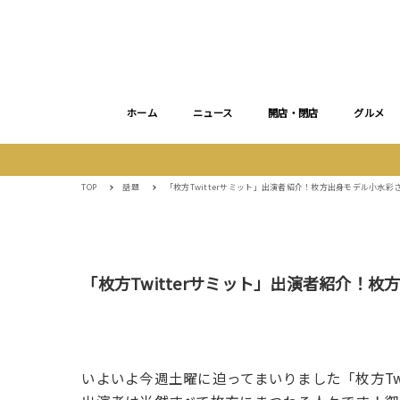
ホーム
ニュース
開店・閉店
グルメ
TOP
話題
「枚方Twitterサミット」出演者紹介！枚方出身モデル小水彩さん
「枚方Twitterサミット」出演者紹介！枚方
いよいよ今週土曜に迫ってまいりました「枚方Twi