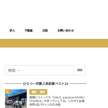
求人
不動産
広告
お問い合わせ
検
検索
索
ひらつー月間人気記事ベスト10
開店・閉店
高槻につくってた「HALO, patissier KAORU
YOSHIDA」がオープンしてる。シロモト出身
世界3位パティシエのお店