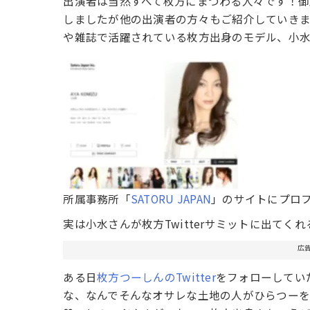
出演者は当然すべて枚方にまつわる人々です！
しましたが他の出演者の方々もご紹介していき
や雑誌で活躍されている枚方出身のモデル、小
所属事務所「
SATORU JAPAN
」のサイトにプロ
実は小水さんが枚方Twitterサミットに出てくれ
広
ある日
枚方つーしんのTwitter
をフォローしてい
な、なんでそんなオサレな土地の人がひらつー