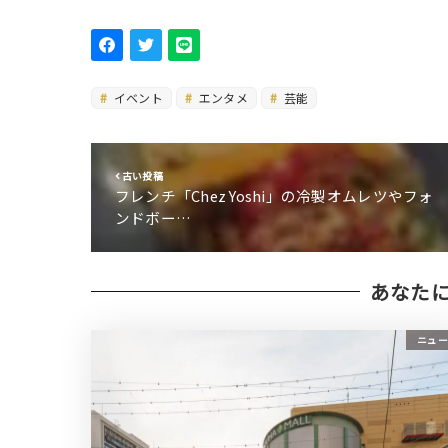
イベント
エンタメ
芸能
古い投稿
フレンチ「Chez Yoshi」の冷製オムレツやフォ
ンドボー…
あなた
ニュー