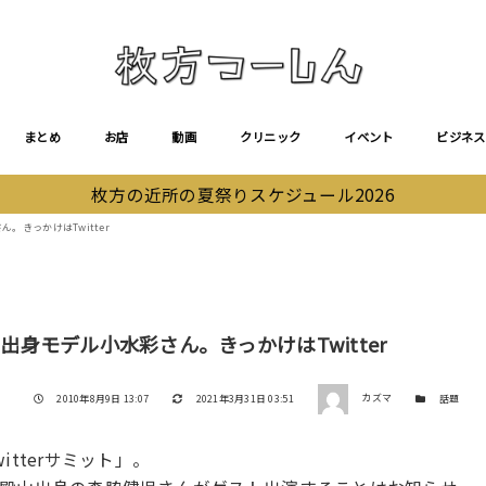
まとめ
お店
動画
クリニック
イベント
ビジネス
枚方の近所の夏祭りスケジュール2026
。きっかけはTwitter
出身モデル小水彩さん。きっかけはTwitter
著者
投稿日
更新日
カテゴリー
2010年8月9日 13:07
2021年3月31日 03:51
カズマ
話題
tterサミット」。