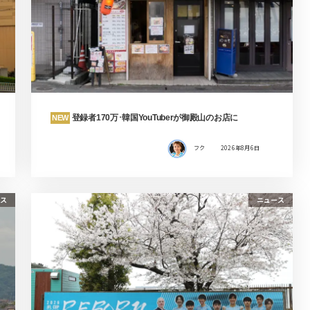
登録者170万･韓国YouTuberが御殿山のお店に
NEW
フク
2026年8月6日
ス
ニュース