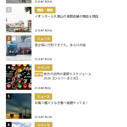
2026年7月26日
開店・閉店
イオンモール久御山の複数店舗が開店＆閉店
2026年7月29日
ニュース
宮之阪に行列できてた。あら川の桃
2026年7月10日
イベント
枚方の近所の夏祭りスケジュール
NEW
2026【ひらつーまとめ】
2026年8月6日
ニュース
お隣八幡でうなぎ食べ放題やってる！
2026年7月23日
イベント