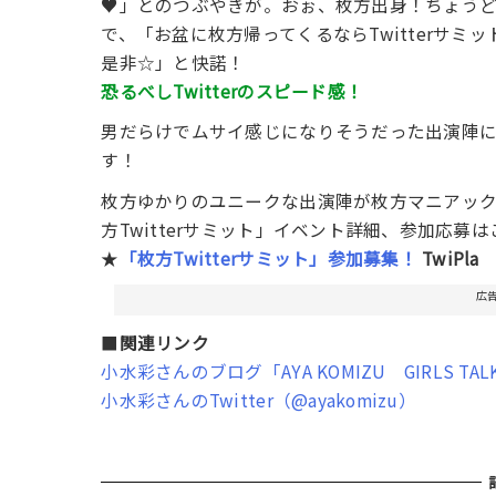
♥」とのつぶやきが。おぉ、枚方出身！ちょうど枚
で、「お盆に枚方帰ってくるならTwitterサ
是非☆」と快諾！
恐るべしTwitterのスピード感！
男だらけでムサイ感じになりそうだった出演陣
す！
枚方ゆかりのユニークな出演陣が枚方マニアッ
方Twitterサミット」イベント詳細、参加応募
★
「枚方Twitterサミット」参加募集！
TwiPla
広
■
関連リンク
小水彩さんのブログ「AYA KOMIZU GIRLS TAL
小水彩さんのTwitter（@ayakomizu）