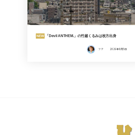
「Devil ANTHEM.」の竹越くるみは枚方出身
NEW
フク
2026年8月5日