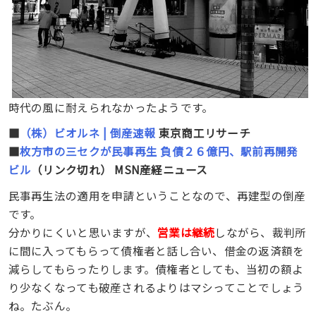
時代の風に耐えられなかったようです。
■
（株）ビオルネ | 倒産速報
東京商工リサーチ
■
枚方市の三セクが民事再生 負債２６億円、駅前再開発
ビル
（リンク切れ） MSN産経ニュース
民事再生法の適用を申請ということなので、再建型の倒産
です。
分かりにくいと思いますが、
営業は継続
しながら、裁判所
に間に入ってもらって債権者と話し合い、借金の返済額を
減らしてもらったりします。債権者としても、当初の額よ
り少なくなっても破産されるよりはマシってことでしょう
ね。たぶん。