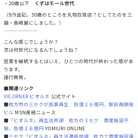
・20歳以下
くずはモール世代
（9/9追記。50歳のところを丸物百貨店？としてたのを三
越・長崎屋にしました。）
———————
こんな感じでしょうか？
次は何世代になるんでしょうね？
営業を継続するとはいえ、ひとつの時代が終わった感があ
ります。
諸行無常。
■
関連リンク
VIE.ORNER ビオルネ
公式サイト
■
枚方市の三セクが民事再生 負債２６億円、駅前再開発
ビル
MSN産経ニュース
■
「ビオルネ」再生法申請 枚方の３セク 商業施設不
振、負債２６億円
YOMIURI ONLINE
■
三セク「ビオルネ」再生法適用申請 枚方で商業施設運