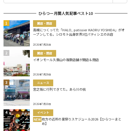
ひらつー月間人気記事ベスト10
開店・閉店
高槻につくってた「HALO, patissier KAORU YOSHIDA」がオ
ープンしてる。シロモト出身世界3位パティシエのお店
2026年7月26日
開店・閉店
イオンモール久御山の複数店舗が開店＆閉店
2026年7月29日
ニュース
宮之阪に行列できてた。あら川の桃
2026年7月10日
イベント
枚方の近所の夏祭りスケジュール2026【ひらつーまと
NEW
め】