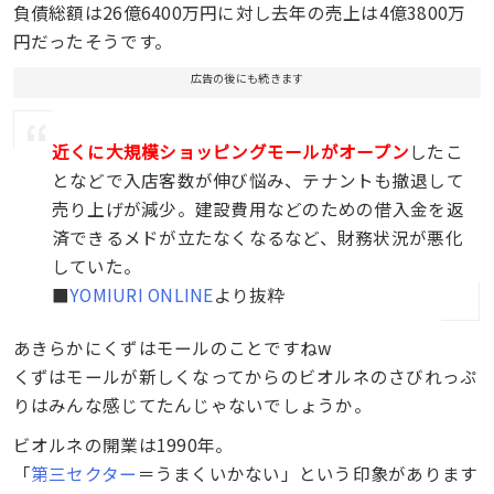
負債総額は26億6400万円に対し去年の売上は4億3800万
円だったそうです。
広告の後にも続きます
近くに大規模ショッピングモールがオープン
したこ
となどで入店客数が伸び悩み、テナントも撤退して
売り上げが減少。建設費用などのための借入金を返
済できるメドが立たなくなるなど、財務状況が悪化
していた。
■
YOMIURI ONLINE
より抜粋
あきらかにくずはモールのことですねw
くずはモールが新しくなってからのビオルネのさびれっぷ
りはみんな感じてたんじゃないでしょうか。
ビオルネの開業は1990年。
「
第三セクター
＝うまくいかない」という印象があります