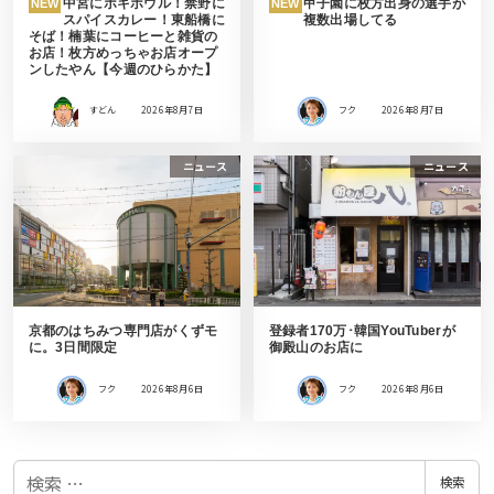
中宮にポキボウル！禁野に
甲子園に枚方出身の選手が
NEW
NEW
スパイスカレー！東船橋に
複数出場してる
そば！楠葉にコーヒーと雑貨の
お店！枚方めっちゃお店オープ
ンしたやん【今週のひらかた】
すどん
2026年8月7日
フク
2026年8月7日
ニュース
ニュース
京都のはちみつ専門店がくずモ
登録者170万･韓国YouTuberが
に。3日間限定
御殿山のお店に
フク
2026年8月6日
フク
2026年8月6日
検
検索
索