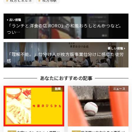
枚方ビオルネ
枚方市駅
古い投稿
「ランチと洋食の店 RORO」の和風おろしとんかつなど。
つい…
新しい投稿
「理解不能。」仕分け人が枚方版事業仕分けに感じた徒労
感
あなたにおすすめの記事
話題
ニュース