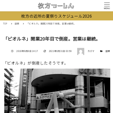
MENU
枚方の近所の夏祭りスケジュール2026
TOP
話題
「ビオルネ」開業20年目で倒産。営業は継続。
「ビオルネ」開業20年目で倒産。営業は継続。
著者
投稿日
更新日
カテゴリー
2010年9月8日 14:17
2021年3月31日 03:59
カズマ
話題
「ビオルネ」が倒産したそうです。