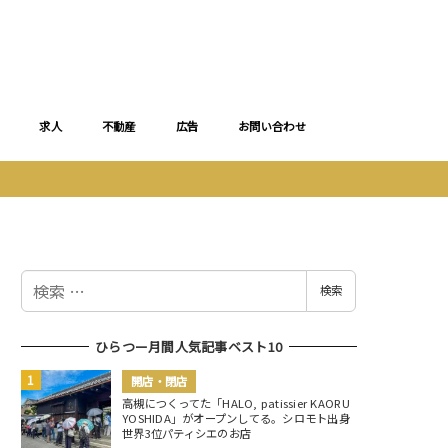
求人
不動産
広告
お問い合わせ
検
検索
索
ひらつー月間人気記事ベスト10
開店・閉店
高槻につくってた「HALO, patissier KAORU
YOSHIDA」がオープンしてる。シロモト出身
世界3位パティシエのお店