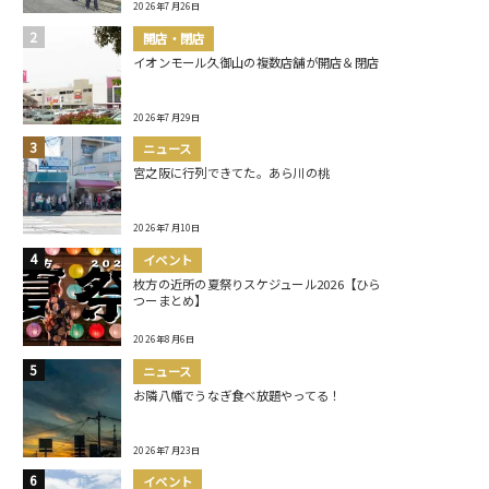
2026年7月26日
開店・閉店
イオンモール久御山の複数店舗が開店＆閉店
2026年7月29日
ニュース
宮之阪に行列できてた。あら川の桃
2026年7月10日
イベント
枚方の近所の夏祭りスケジュール2026【ひら
つーまとめ】
2026年8月6日
ニュース
お隣八幡でうなぎ食べ放題やってる！
2026年7月23日
イベント