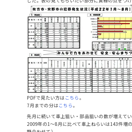
した。表の見てもらいたい部分に黄緑の点をつけ
PDFで見たい方は
こちら
。
7月までの分は
こちら
。
先月に続いて車上狙い・部品狙いの数が増えてい
2009年の1～8月に比べて車上ねらいは143件増
野合わせて）