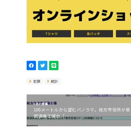
犯罪
統計
古い投稿
100メートルから望むパノラマ。枚方市役所が東
部清掃工場の「…