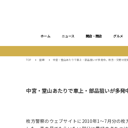
ホーム
ニュース
開店・閉店
グルメ
TOP
話題
中宮・堂山あたりで車上・部品狙いが多発中。枚方・交野の犯罪発
中宮・堂山あたりで車上・部品狙いが多発中
枚方警察のウェブサイトに2010年1～7月分の