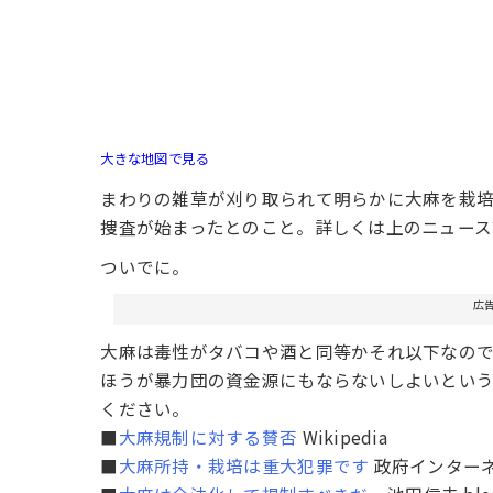
大きな地図で見る
まわりの雑草が刈り取られて明らかに大麻を栽
捜査が始まったとのこと。詳しくは上のニュース
ついでに。
広
大麻は毒性がタバコや酒と同等かそれ以下なの
ほうが暴力団の資金源にもならないしよいとい
ください。
■
大麻規制に対する賛否
Wikipedia
■
大麻所持・栽培は重大犯罪です
政府インター