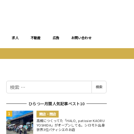
求人
不動産
広告
お問い合わせ
検
検索
索
ひらつー月間人気記事ベスト10
開店・閉店
高槻につくってた「HALO, patissier KAORU
YOSHIDA」がオープンしてる。シロモト出身
世界3位パティシエのお店