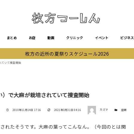
まとめ
お店
動画
クリニック
イベント
ビジネス
枚方の近所の夏祭りスケジュール2026
れていて捜査開始
い）で大麻が栽培されていて捜査開始
著者
投稿日
更新日
カテゴリー
2010年11月14日 17:16
2021年3月31日 04:16
カズマ
話題
されたそうです。大麻の葉ってこんなん。（今回のとは関