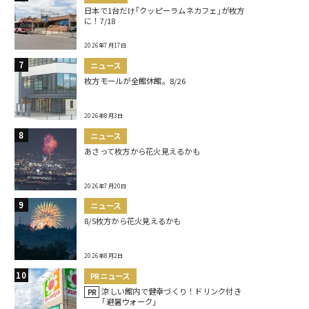
日本で1台だけ｢クッピーラムネカフェ｣が枚方
に！7/18
2026年7月17日
ニュース
枚方モールが全館休館。8/26
2026年8月3日
ニュース
あさって枚方から花火見えるかも
2026年7月20日
ニュース
8/5枚方から花火見えるかも
2026年8月2日
PRニュース
涼しい館内で健幸づくり！ドリンク付き
PR
｢避暑ウォーク｣