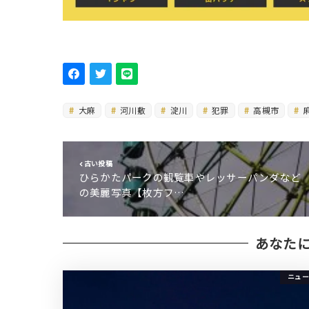
大麻
河川敷
淀川
犯罪
高槻市
古い投稿
ひらかたパークの観覧車やレッサーパンダなど
の美麗写真【枚方フ…
あなた
ニュー