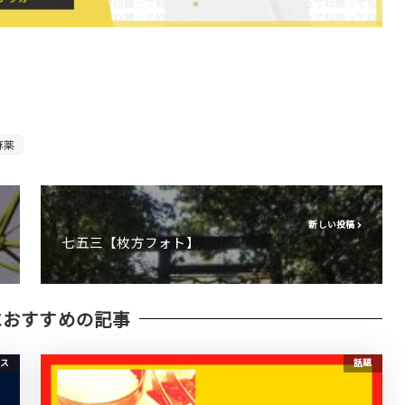
麻薬
新しい投稿
七五三【枚方フォト】
におすすめの記事
ス
話題