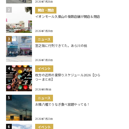
2026年7月26日
開店・閉店
イオンモール久御山の複数店舗が開店＆閉店
2026年7月29日
ニュース
宮之阪に行列できてた。あら川の桃
2026年7月10日
イベント
枚方の近所の夏祭りスケジュール2026【ひら
つーまとめ】
2026年8月6日
ニュース
お隣八幡でうなぎ食べ放題やってる！
2026年7月23日
イベント