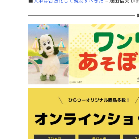
■
大麻は合法化して規制すべきだ
– 池田信夫 bl