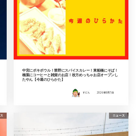
中宮にポキボウル！禁野にスパイスカレー！東船橋にそば！
楠葉にコーヒーと雑貨のお店！枚方めっちゃお店オープンし
たやん【今週のひらかた】
すどん
2026年8月7日
ス
ニュース