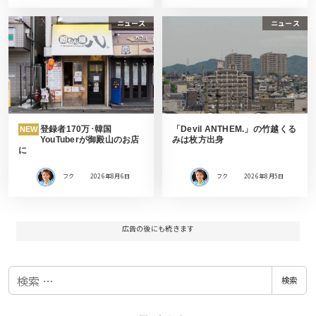
ニュース
ニュース
登録者170万･韓国
「Devil ANTHEM.」の竹越くる
NEW
YouTuberが御殿山のお店
みは枚方出身
に
フク
2026年8月6日
フク
2026年8月5日
広告の後にも続きます
検
検索
索