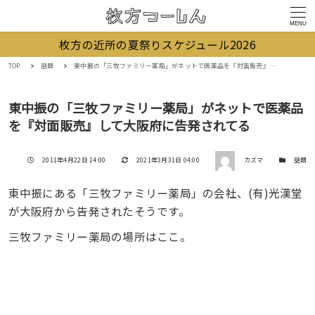
MENU
枚方の近所の夏祭りスケジュール2026
TOP
話題
東中振の「三牧ファミリー薬局」がネットで医薬品を『対面販売』して大阪府に告発されてる
東中振の「三牧ファミリー薬局」がネットで医薬品
を『対面販売』して大阪府に告発されてる
著者
投稿日
更新日
カテゴリー
2011年4月22日 14:00
2021年3月31日 04:00
カズマ
話題
東中振にある「三牧ファミリー薬局」の会社、(有)光漢堂
が大阪府から告発されたそうです。
三牧ファミリー薬局の場所はここ。