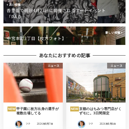
古い投稿
香里園で明日4月23日に開催されるアートイベント
「P.A.D…
新しい投稿
中宮本町3丁目【枚方フォト】
あなたにおすすめの記事
ニュース
ニュース
甲子園に枚方出身の選手が
京都のはちみつ専門店がく
NEW
NEW
複数出場してる
ずモに。3日間限定
フク
2026年8月7日
フク
2026年8月6日