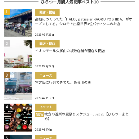
ひらつー月間人気記事ベスト10
開店・閉店
高槻につくってた「HALO, patissier KAORU YOSHIDA」がオ
ープンしてる。シロモト出身世界3位パティシエのお店
2026年7月26日
開店・閉店
イオンモール久御山の複数店舗が開店＆閉店
2026年7月29日
ニュース
宮之阪に行列できてた。あら川の桃
2026年7月10日
イベント
枚方の近所の夏祭りスケジュール2026【ひらつーまと
NEW
め】
2026年8月6日
ニュース