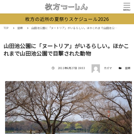
MENU
枚方の近所の夏祭りスケジュール2026
TOP
話題
山田池公園に「ヌートリア」がいるらしい。ほかこれまで山田池公園で目撃された動物
山田池公園に「ヌートリア」がいるらしい。ほかこ
れまで山田池公園で目撃された動物
著者
投稿日
カテゴリー
2011年6月27日 19:03
カズマ
話題