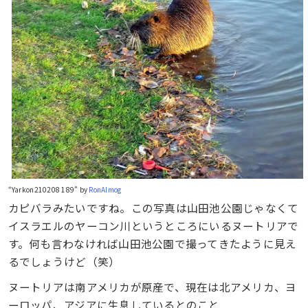
“Yarkon210208 189” by
RonAlmog
カピバラみたいですね。この写真は山田池公園じゃなくて
イスラエルのヤーコン川というところにいるヌートリアで
す。何も言わなければ山田池公園で撮ってきたように見え
るでしょうけど（笑）
ヌートリアは南アメリカが原産で、現在は北アメリカ、ヨ
ーロッパ、アジアに生息しているとのこと