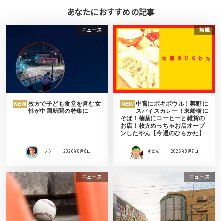
あなたにおすすめの記事
ニュース
話題
枚方で子ども食堂を営む女
中宮にポキボウル！禁野に
NEW
NEW
性が中国新聞の特集に
スパイスカレー！東船橋に
そば！楠葉にコーヒーと雑貨の
お店！枚方めっちゃお店オープ
ンしたやん【今週のひらかた】
フク
2026年8月8日
すどん
2026年8月7日
ニュース
ニュース