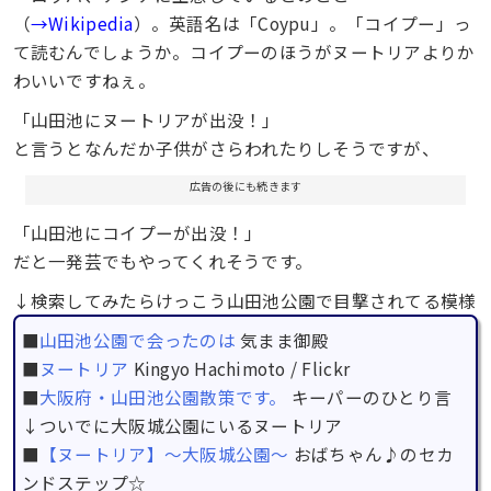
（
→Wikipedia
）。英語名は「Coypu」。「コイプー」っ
て読むんでしょうか。コイプーのほうがヌートリアよりか
わいいですねぇ。
「山田池にヌートリアが出没！」
と言うとなんだか子供がさらわれたりしそうですが、
広告の後にも続きます
「山田池にコイプーが出没！」
だと一発芸でもやってくれそうです。
↓検索してみたらけっこう山田池公園で目撃されてる模様
■
山田池公園で会ったのは
気まま御殿
■
ヌートリア
Kingyo Hachimoto / Flickr
■
大阪府・山田池公園散策です。
キーパーのひとり言
↓ついでに大阪城公園にいるヌートリア
■
【ヌートリア】～大阪城公園～
おばちゃん♪のセカ
ンドステップ☆