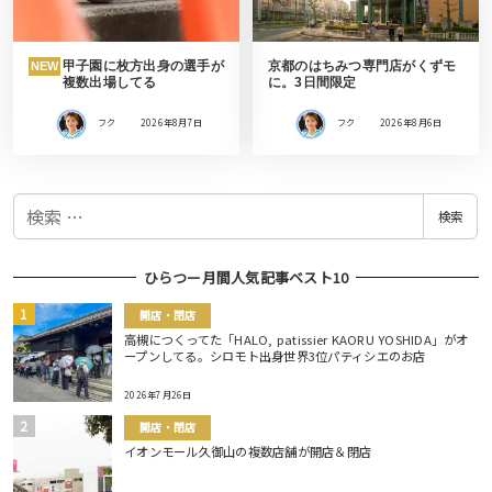
甲子園に枚方出身の選手が
京都のはちみつ専門店がくずモ
NEW
複数出場してる
に。3日間限定
フク
2026年8月7日
フク
2026年8月6日
検
検索
索
ひらつー月間人気記事ベスト10
開店・閉店
高槻につくってた「HALO, patissier KAORU YOSHIDA」がオ
ープンしてる。シロモト出身世界3位パティシエのお店
2026年7月26日
開店・閉店
イオンモール久御山の複数店舗が開店＆閉店