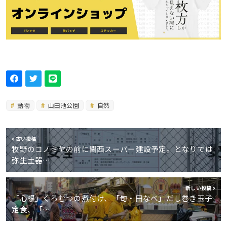
動物
山田池公園
自然
古い投稿
牧野のコノミヤの前に関西スーパー建設予定。となりでは
弥生土器…
新しい投稿
「心根」くろむつの煮付け、「旬・田なべ」だし巻き玉子
定食、「…