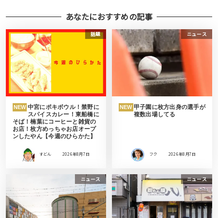
あなたにおすすめの記事
話題
ニュース
中宮にポキボウル！禁野に
甲子園に枚方出身の選手が
NEW
NEW
スパイスカレー！東船橋に
複数出場してる
そば！楠葉にコーヒーと雑貨の
お店！枚方めっちゃお店オープ
ンしたやん【今週のひらかた】
すどん
2026年8月7日
フク
2026年8月7日
ニュース
ニュース