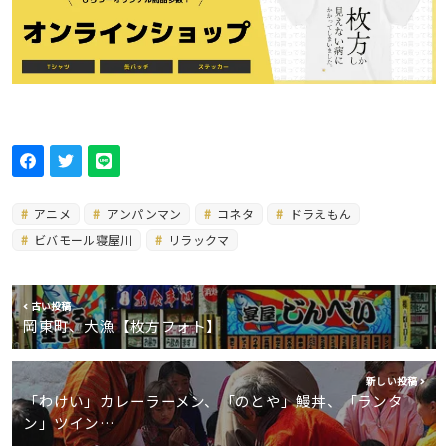
アニメ
アンパンマン
コネタ
ドラえもん
ビバモール寝屋川
リラックマ
古い投稿
岡東町、大漁【枚方フォト】
新しい投稿
「わけい」カレーラーメン、「のとや」鰻丼、「ランタ
ン」ツイン…