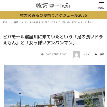
MENU
枚方の近所の夏祭りスケジュール2026
TOP
話題
ビバモール寝屋川に来ていたという「足の長いドラえもん」と「女っぽいアンパンマン」
ビバモール寝屋川に来ていたという「足の長いドラ
えもん」と「女っぽいアンパンマン」
著者
投稿日
カテゴリー
2011年7月31日 20:21
カズマ
話題