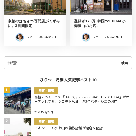
京都のはちみつ専門店がくずモ
登録者170万･韓国YouTuberが
に。3日間限定
御殿山のお店に
フク
2026年8月6日
フク
2026年8月6日
検
検索
索
ひらつー月間人気記事ベスト10
開店・閉店
高槻につくってた「HALO, patissier KAORU YOSHIDA」がオ
ープンしてる。シロモト出身世界3位パティシエのお店
2026年7月26日
開店・閉店
イオンモール久御山の複数店舗が開店＆閉店