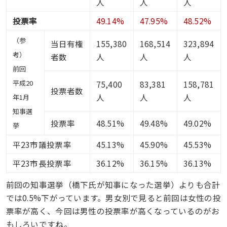
人
人
人
投票率
49.14%
47.95%
48.52%
（参
当日有権
155,380
168,514
323,894
考）
者数
人
人
人
前回
平成20
75,400
83,381
158,781
投票者数
人
人
人
年1月
知事選
投票率
48.51%
49.48%
49.02%
挙
平23市議投票率
45.13%
45.90%
45.53%
平23市長投票率
36.12%
36.15%
36.13%
前回の知事選挙（橋下氏が知事になった選挙）よりも合計
では0.5%下がっています。男女別で見ると前回は女性の投
票率が高く、今回は男性の投票率が高くなっているのがお
もしろいですね。