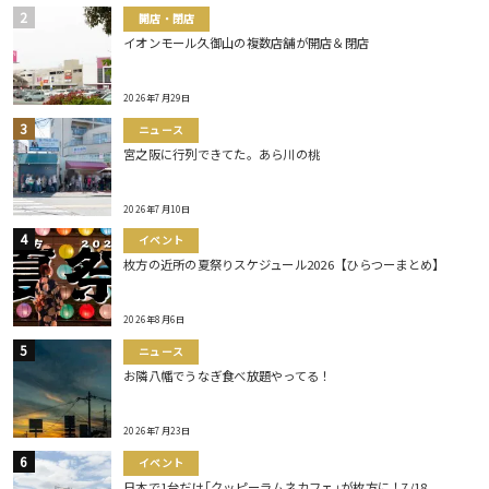
開店・閉店
イオンモール久御山の複数店舗が開店＆閉店
2026年7月29日
ニュース
宮之阪に行列できてた。あら川の桃
2026年7月10日
イベント
枚方の近所の夏祭りスケジュール2026【ひらつーまとめ】
2026年8月6日
ニュース
お隣八幡でうなぎ食べ放題やってる！
2026年7月23日
イベント
日本で1台だけ｢クッピーラムネカフェ｣が枚方に！7/18