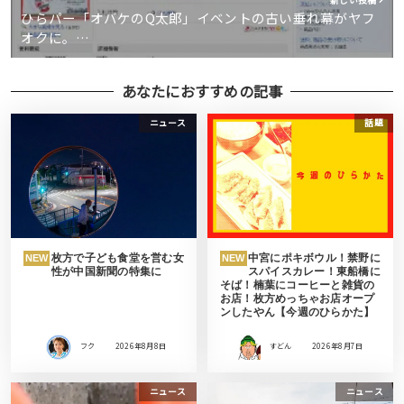
ひらパー「オバケのQ太郎」イベントの古い垂れ幕がヤフ
オクに。…
あなたにおすすめの記事
ニュース
話題
枚方で子ども食堂を営む女
中宮にポキボウル！禁野に
NEW
NEW
性が中国新聞の特集に
スパイスカレー！東船橋に
そば！楠葉にコーヒーと雑貨の
お店！枚方めっちゃお店オープ
ンしたやん【今週のひらかた】
フク
2026年8月8日
すどん
2026年8月7日
ニュース
ニュース