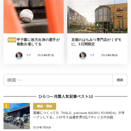
甲子園に枚方出身の選手が
京都のはちみつ専門店がくずモ
NEW
複数出場してる
に。3日間限定
フク
2026年8月7日
フク
2026年8月6日
検
検索
索
ひらつー月間人気記事ベスト10
開店・閉店
高槻につくってた「HALO, patissier KAORU YOSHIDA」がオ
ープンしてる。シロモト出身世界3位パティシエのお店
2026年7月26日