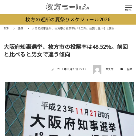
MENU
枚方の近所の夏祭りスケジュール2026
TOP
話題
大阪府知事選挙、枚方市の投票率は48.52%。前回と比べると男女で違う傾向
大阪府知事選挙、枚方市の投票率は48.52%。前回
と比べると男女で違う傾向
著者
投稿日
カテゴリー
2011年11月27日 22:13
カズマ
話題