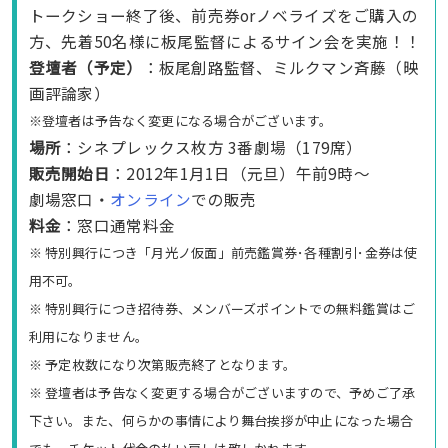
トークショー終了後、前売券orノベライズをご購入の
方、先着50名様に板尾監督によるサイン会を実施！！
登壇者（予定）
：板尾創路監督、ミルクマン斉藤（映
画評論家）
※登壇者は予告なく変更になる場合がございます。
場所
：シネプレックス枚方 3番劇場（179席）
販売開始日
：2012年1月1日（元旦）午前9時～
劇場窓口・
オンライン
での販売
料金
：窓口通常料金
※ 特別興行につき「月光ノ仮面」前売鑑賞券･各種割引･金券は使
用不可。
※ 特別興行につき招待券、メンバーズポイントでの無料鑑賞はご
利用になりません。
※ 予定枚数になり次第販売終了となります。
※ 登壇者は予告なく変更する場合がございますので、予めご了承
下さい。また、何らかの事情により舞台挨拶が中止になった場合