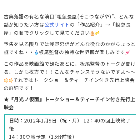
古典落語の有名な演目“粗忽長屋(そこつながや)”、どんな
話か知りたい方は
公式サイト
の「作品紹介」→「粗忽長
屋」の順でクリックして見てください
予告を見る限りでは浅野忠信がどんな役なのかがちょっと
謎ですね・・
板尾監督の独特な世界観が楽しみです
この作品を映画館で観たあとに、板尾監督のトークが聞け
る、しかも枚方で！！こんなチャンスそうないですよ〜〜
それではトークショー＆ティーチイン付き先行上映会
の詳細です！
★『月光ノ仮面』トークショー＆ティーチイン付き先行上
映会
日時
：2012年1月9日（祝・月） 12：40の回上映終了
後
14：30登壇予定（15分前後）