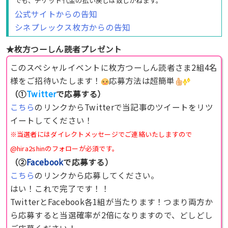
でも、チケット代金の払い戻しは致しかねます。
公式サイトからの告知
シネプレックス枚方からの告知
★枚方つーしん読者プレゼント
このスペシャルイベントに枚方つーしん読者さま2組4名
様をご招待いたします！
応募方法は超簡単
（①
Twitter
で応募する）
こちら
のリンクからTwitterで当記事のツイートをリツ
イートしてください！
※当選者にはダイレクトメッセージでご連絡いたしますので
@hira2shinのフォローが必須です。
（②
Facebook
で応募する）
こちら
のリンクから応募してください。
はい！これで完了です！！
TwitterとFacebook各1組が当たります！つまり両方か
ら応募すると当選確率が2倍になりますので、どしどし
ご応募ください！