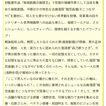
初監督作品『板尾創路の脱獄王』で気鋭の映画作家として注目を集
めた板尾創路。今度はかの有名な古典落語“粗忽長屋(そこつなが
や)”を題材に、何人をも寄せ付けない世界観を想像。見事第35回モ
ントリオール世界映画祭への出品も果たし、板尾ワールドは、さら
にシュールに、もっとディープに、国境を越える才能へとパワーアッ
プ！
戦後昭和22年。戦死したと伝えられた男(板尾創路)が帰郷、男の正体
は、戦前、人気・実力ともに認められた落語家“森乃家うさぎ”。だ
が男は戦争で負った傷のため、一切の記憶を失くしていた。かすか
な記憶を辿るように男はただ空ろな口調で、得意としていた落語“粗
忽長屋(そこつながや)”を呟くのだった━。そんな折、もう一人の男
(浅野忠信)が戦地から帰ってきた･･･。
「ここで死んでいるのは確かに俺だが、それを見ているこの俺は、
いったい誰なんだ？」この台詞に象徴されるシュールな古典落語“粗
忽長屋(そこつながや)”が見事にリンクするプロット！そして、世界
へ活躍の場を広げる俳優・浅野忠信、可憐な魅力で支持を集める女
優・石原さとみ、ベテラン俳優・前田吟まで、板尾のビジョンを完