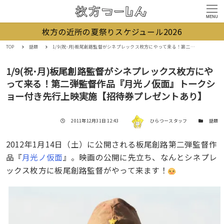
MENU
枚方の近所の夏祭りスケジュール2026
TOP
話題
1/9(祝･月)板尾創路監督がシネプレックス枚方にやって来る！第二弾監督作品『月光ノ仮面』トークショー付き先行上映実施【招待券プレゼントあり】
1/9(祝･月)板尾創路監督がシネプレックス枚方にや
って来る！第二弾監督作品『月光ノ仮面』トークシ
ョー付き先行上映実施【招待券プレゼントあり】
著者
投稿日
カテゴリー
2011年12月31日 12:43
ひらつースタッフ
話題
2012年1月14日（土）に公開される板尾創路第二弾監督作
品『
月光ノ仮面
』。映画の公開に先立ち、なんとシネプレ
ックス枚方に板尾創路監督がやって来ます！