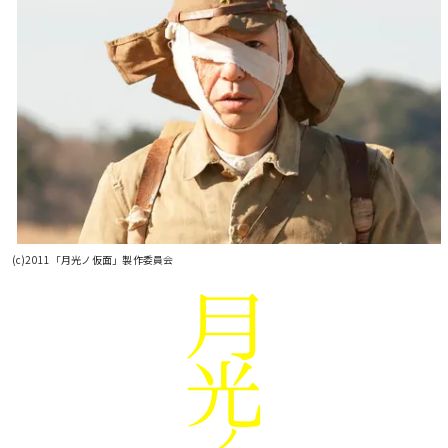
(c)2011「月光ノ仮面」製作委員会