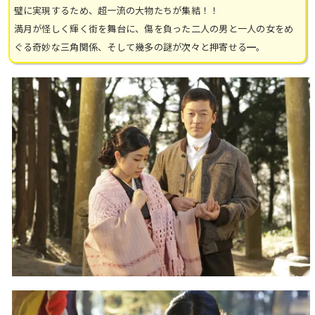
璧に実現するため、超一流の大物たちが集結！！
満月が怪しく輝く街を舞台に、傷を負った二人の男と一人の女をめ
ぐる奇妙な三角関係、そして幾多の謎が次々と押寄せる━。