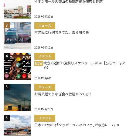
イオンモール久御山の複数店舗が開店＆閉店
2026年7月29日
ニュース
宮之阪に行列できてた。あら川の桃
2026年7月10日
イベント
枚方の近所の夏祭りスケジュール2026【ひらつーまと
NEW
め】
2026年8月6日
ニュース
お隣八幡でうなぎ食べ放題やってる！
2026年7月23日
イベント
日本で1台だけ｢クッピーラムネカフェ｣が枚方に！7/18