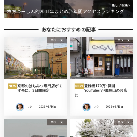
新しい投稿
枚方つーしん的2011年まとめ。年間アクセスランキング
あなたにおすすめの記事
ニュース
ニュース
京都のはちみつ専門店がく
登録者170万･韓国
NEW
NEW
ずモに。3日間限定
YouTuberが御殿山のお店
に
フク
2026年8月6日
フク
2026年8月6日
ニュース
ニュース