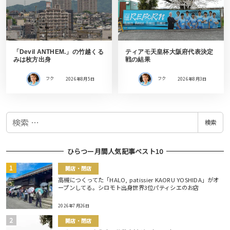
「Devil ANTHEM.」の竹越くる
ティアモ天皇杯大阪府代表決定
みは枚方出身
戦の結果
フク
2026年8月5日
フク
2026年8月3日
検
検索
索
ひらつー月間人気記事ベスト10
開店・閉店
高槻につくってた「HALO, patissier KAORU YOSHIDA」がオ
ープンしてる。シロモト出身世界3位パティシエのお店
2026年7月26日
開店・閉店