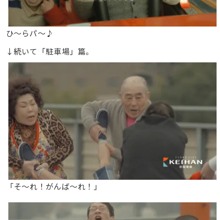
ひ～らパ～♪
↓続いて「駐車場」篇。
「そ～れ！がんば～れ！」