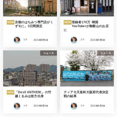
京都のはちみつ専門店がく
登録者170万･韓国
NEW
NEW
ずモに。3日間限定
YouTuberが御殿山のお店
に
フク
2026年8月6日
フク
2026年8月6日
ニュース
ニュース
「Devil ANTHEM.」の竹
ティアモ天皇杯大阪府代表決定
NEW
越くるみは枚方出身
戦の結果
フク
2026年8月5日
フク
2026年8月3日