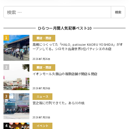
検
検索
索
ひらつー月間人気記事ベスト10
開店・閉店
高槻につくってた「HALO, patissier KAORU YOSHIDA」がオ
ープンしてる。シロモト出身世界3位パティシエのお店
2026年7月26日
開店・閉店
イオンモール久御山の複数店舗が開店＆閉店
2026年7月29日
ニュース
宮之阪に行列できてた。あら川の桃
2026年7月10日
イベント