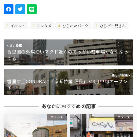
イベント
エンタメ
ひらかたパーク
ひらパー兄さん
古い投稿
香里園の外環沿いマクド近くのでっかい駐車場がなくなっ
てる
新しい投稿
香里ケ丘CONOBAに「京都拉麺 信長」が3月中旬オープン
予…
あなたにおすすめの記事
ニュース
ニュース