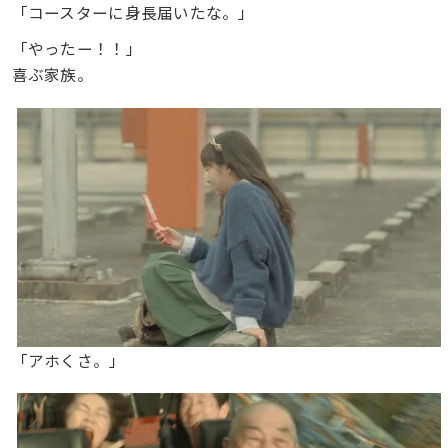
「コースターに身長届いたな。」
「やったー！！」
喜ぶ家族。
「アホくさ。」