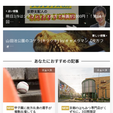
古い投稿
明日3/9はシネプレックス枚方で映画が1000円！！第84
回…
新しい投稿
山田池公園のコゲラ(キツツキ) by キャメラマン【枚方フ
ォ…
あなたにおすすめの記事
ニュース
ニュース
甲子園に枚方出身の選手が
京都のはちみつ専門店がく
NEW
NEW
複数出場してる
ずモに。3日間限定