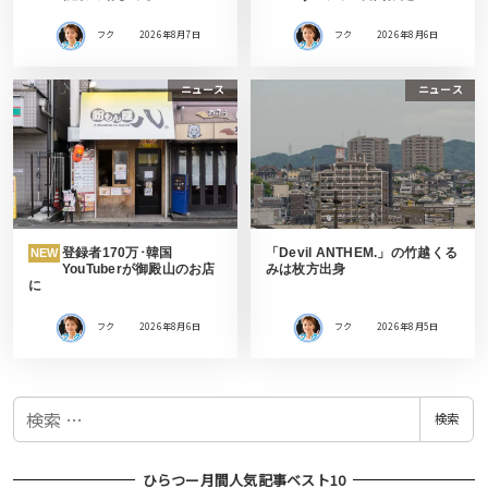
フク
2026年8月7日
フク
2026年8月6日
ニュース
ニュース
登録者170万･韓国
「Devil ANTHEM.」の竹越くる
NEW
YouTuberが御殿山のお店
みは枚方出身
に
フク
2026年8月6日
フク
2026年8月5日
検
検索
索
ひらつー月間人気記事ベスト10