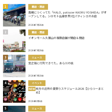
開店・閉店
高槻につくってた「HALO, patissier KAORU YOSHIDA」がオ
ープンしてる。シロモト出身世界3位パティシエのお店
2026年7月26日
開店・閉店
イオンモール久御山の複数店舗が開店＆閉店
2026年7月29日
ニュース
宮之阪に行列できてた。あら川の桃
2026年7月10日
イベント
枚方の近所の夏祭りスケジュール2026【ひらつーまと
NEW
め】
2026年8月6日
ニュース