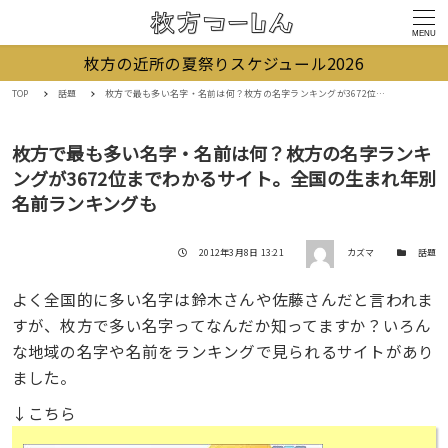
MENU
枚方の近所の夏祭りスケジュール2026
TOP
話題
枚方で最も多い名字・名前は何？枚方の名字ランキングが3672位までわかるサイト。全国の生まれ年別名前ランキングも
枚方で最も多い名字・名前は何？枚方の名字ランキ
ングが3672位までわかるサイト。全国の生まれ年別
名前ランキングも
著者
投稿日
カテゴリー
2012年3月8日 13:21
カズマ
話題
よく全国的に多い名字は鈴木さんや佐藤さんだと言われま
すが、枚方で多い名字ってなんだか知ってますか？いろん
な地域の名字や名前をランキングで見られるサイトがあり
ました。
↓こちら