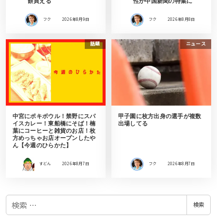
餅買える
性が中国新聞の特集に
フク
2026年8月9日
フク
2026年8月8日
話題
ニュース
中宮にポキボウル！禁野にスパ
甲子園に枚方出身の選手が複数
イスカレー！東船橋にそば！楠
出場してる
葉にコーヒーと雑貨のお店！枚
方めっちゃお店オープンしたや
ん【今週のひらかた】
すどん
2026年8月7日
フク
2026年8月7日
検
検索
索