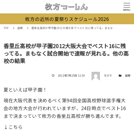
MENU
枚方の近所の夏祭りスケジュール2026
TOP
話題
香里丘高校が甲子園2012大阪大会でベスト16に残ってる。まもなく試合開始で速報が見れる。他の高校の結果
香里丘高校が甲子園2012大阪大会でベスト16に残
ってる。まもなく試合開始で速報が見れる。他の高
校の結果
著者
投稿日
カテゴリー
2012年7月25日 11:30
カズマ
話題
夏といえば甲子園！
現在大阪代表を決めるべく第94回全国高校野球選手権大
会の地方大会が行われていますが、24日時点でベスト16
まで決まっていて枚方の香里丘高校が勝ち進んでます。
↓こちら