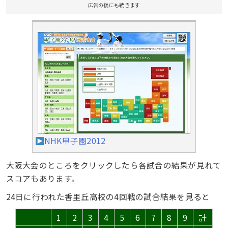
広告の後にも続きます
NHK甲子園2012
大阪大会のところをクリックしたら各試合の結果が見れて
スコアもあります。
24日に行われた香里丘高校の4回戦の試合結果を見ると
1
2
3
4
5
6
7
8
9
計