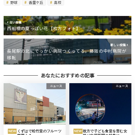
野球
香里ケ丘
高校
古い投稿
西船橋の夏っぽい花【枚方フォト】
新しい投稿
長尾駅の北にでっかい病院つくってる。藤阪の中村病院が
移転
あなたにおすすめの記事
ニュース
ニュース
くずはで松竹堂のフルーツ
枚方で子ども食堂を営む女
NEW
NEW