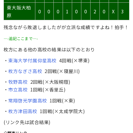
東大阪大柏
0
0
0
1
0
0
2
0
X
3
原
残念ながら敗退しましたがが立派な成績ですよね！拍手！
—-追記ここまで—-
枚方にある他の高校の結果は以下のとおり
・
東海大学付属仰星高校
4回戦(×堺東)
・
枚方なぎさ高校
2回戦(×寝屋川)
・
牧野高校
2回戦(×大阪桐蔭)
・
市立高校
1回戦(×香里丘)
・
常翔啓光学園高校
1回戦(×東)
・
枚方津田高校
1回戦(×太成学院大)
(リンク先は試合結果)