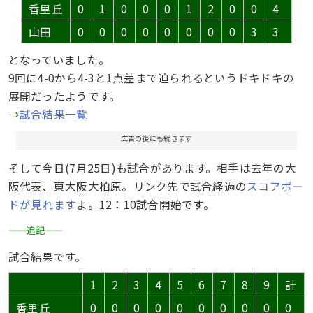
香里丘
0
1
0
0
0
1
2
0
0
4
山田
0
0
0
0
0
0
0
0
3
3
となっていました。
9回に4-0から4-3と1点差まで迫られるというドキドキの
展開だったようです。
→
試合結果一覧
広告の後にも続きます
そして今日(7月25日)も試合があります。相手は去年の大
阪代表、東大阪大柏原。リンク先で試合経過の
スコアボー
ドが見れます
よ。12：10試合開始です。
——追記——
試合結果です。
1
2
3
4
5
6
7
8
9
計
香里丘
0
0
0
0
0
0
0
0
0
0