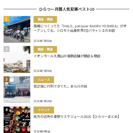
ひらつー月間人気記事ベスト10
開店・閉店
高槻につくってた「HALO, patissier KAORU YOSHIDA」がオ
ープンしてる。シロモト出身世界3位パティシエのお店
2026年7月26日
開店・閉店
イオンモール久御山の複数店舗が開店＆閉店
2026年7月29日
ニュース
宮之阪に行列できてた。あら川の桃
2026年7月10日
イベント
枚方の近所の夏祭りスケジュール2026【ひらつーまとめ】
2026年8月6日