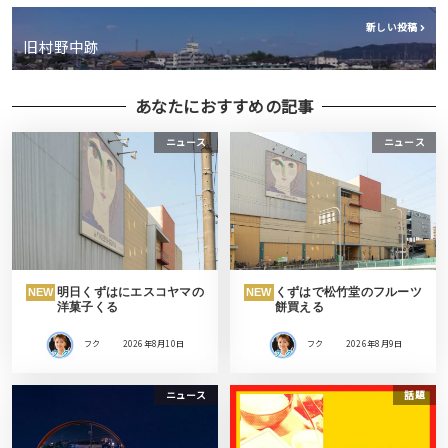
新しい投稿
旧村野中跡
あなたにおすすめの記事
ニュース
ニュース
明日くずはにエスコヤマの
くずはで松竹堂のフルーツ
NEW
NEW
洋菓子くる
餅買える
フク
2026年8月10日
フク
2026年8月9日
ニュース
話題