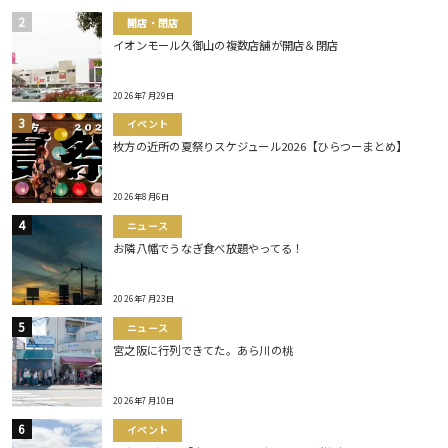
開店・閉店
イオンモール久御山の複数店舗が開店＆閉店
2026年7月29日
イベント
枚方の近所の夏祭りスケジュール2026【ひらつーまとめ】
2026年8月6日
ニュース
お隣八幡でうなぎ食べ放題やってる！
2026年7月23日
ニュース
宮之阪に行列できてた。あら川の桃
2026年7月10日
イベント