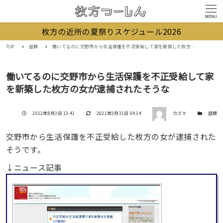
MENU
枚方の近所の夏祭りスケジュール2026
TOP
話題
働いてるのに交野市から生活保護を不正受給して家を新築した枚方の女が逮捕されたそうな
働いてるのに交野市から生活保護を不正受給して家
を新築した枚方の女が逮捕されたそうな
著者
投稿日
更新日
カテゴリー
2012年8月3日 13:41
2021年3月31日 04:14
カズマ
話題
交野市から生活保護を不正受給した枚方の女が逮捕された
そうです。
↓ニュース記事