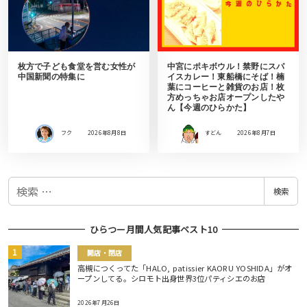
枚方で子ども食堂を営む女性が
中宮にポキボウル！禁野にスパ
中国新聞の特集に
イスカレー！東船橋にそば！楠
葉にコーヒーと雑貨のお店！枚
方めっちゃお店オープンしたや
ん【今週のひらかた】
フク
2026年8月8日
すどん
2026年8月7日
検
検索
索
ひらつー月間人気記事ベスト10
開店・閉店
高槻につくってた「HALO, patissier KAORU YOSHIDA」がオ
ープンしてる。シロモト出身世界3位パティシエのお店
2026年7月26日