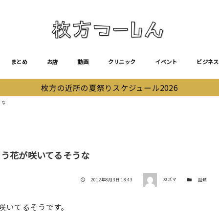
まとめ
お店
動画
クリニック
イベント
ビジネス
枚方の近所の夏祭りスケジュール2026
うな
ゃう花が咲いてるそうな
著者
投稿日
カテゴリー
2012年8月3日 18:43
カズマ
話題
が咲いてるそうです。