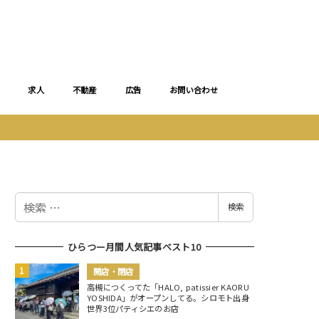
求人
不動産
広告
お問い合わせ
検
検索
索
ひらつー月間人気記事ベスト10
開店・閉店
高槻につくってた「HALO, patissier KAORU
YOSHIDA」がオープンしてる。シロモト出身
世界3位パティシエのお店