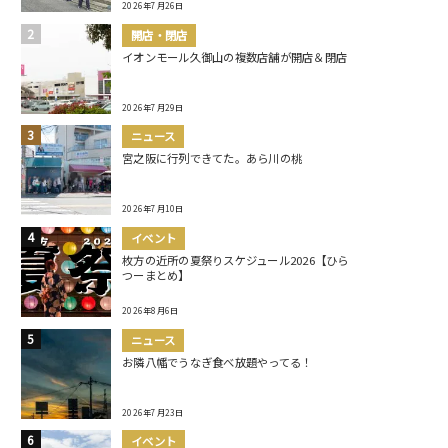
2026年7月26日
開店・閉店
イオンモール久御山の複数店舗が開店＆閉店
2026年7月29日
ニュース
宮之阪に行列できてた。あら川の桃
2026年7月10日
イベント
枚方の近所の夏祭りスケジュール2026【ひら
つーまとめ】
2026年8月6日
ニュース
お隣八幡でうなぎ食べ放題やってる！
2026年7月23日
イベント