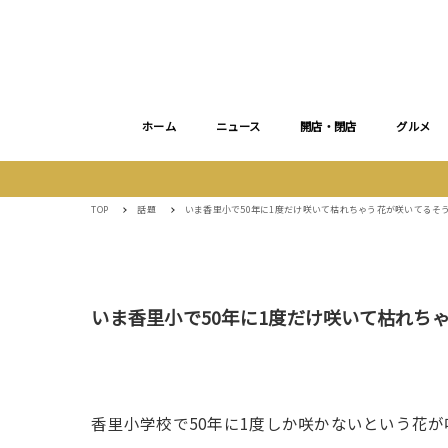
ホーム
ニュース
開店・閉店
グルメ
TOP
話題
いま香里小で50年に1度だけ咲いて枯れちゃう花が咲いてるそ
いま香里小で50年に1度だけ咲いて枯れち
香里小学校で50年に1度しか咲かないという花