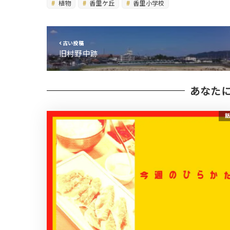
植物
香里ケ丘
香里小学校
古い投稿
旧村野中跡
あなた
話