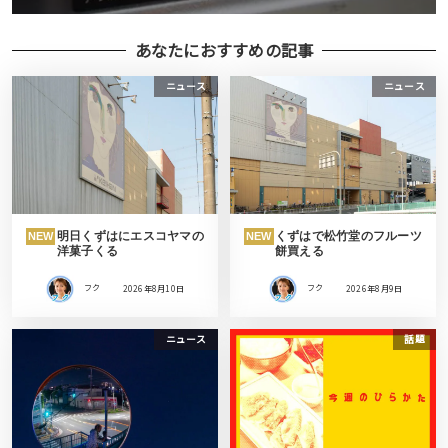
あなたにおすすめの記事
ニュース
ニュース
明日くずはにエスコヤマの
くずはで松竹堂のフルーツ
NEW
NEW
洋菓子くる
餅買える
フク
2026年8月10日
フク
2026年8月9日
ニュース
話題