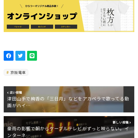
京阪電車
古い投稿
津田山手で絢香の「三日月」などをアカペラで歌ってる動
画がハイ…
新しい投稿
豪雨の影響で朝からケーブルテレビがずっと映らない。イ
ンターネ…