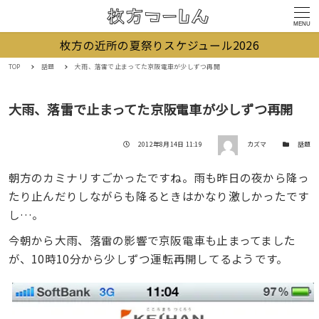
MENU
枚方の近所の夏祭りスケジュール2026
TOP
話題
大雨、落雷で止まってた京阪電車が少しずつ再開
大雨、落雷で止まってた京阪電車が少しずつ再開
著者
投稿日
カテゴリー
2012年8月14日 11:19
カズマ
話題
朝方のカミナリすごかったですね。雨も昨日の夜から降っ
たり止んだりしながらも降るときはかなり激しかったです
し…。
今朝から大雨、落雷の影響で京阪電車も止まってました
が、10時10分から少しずつ運転再開してるようです。