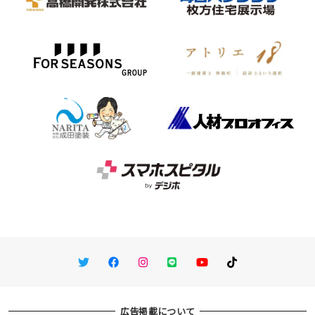
Twitter
Facebook
Instagram
LINE
You Tube
TikTok
広告掲載について