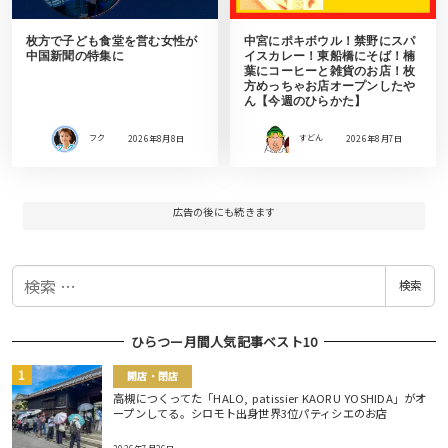
枚方で子ども食堂を営む女性が
中宮にポキボウル！禁野にスパ
中国新聞の特集に
イスカレー！東船橋にそば！楠
葉にコーヒーと雑貨のお店！枚
方めっちゃお店オープンしたや
ん【今週のひらかた】
フク
2026年8月8日
すどん
2026年8月7日
広告の後にも続きます
検
検索
索
ひらつー月間人気記事ベスト10
開店・閉店
高槻につくってた「HALO, patissier KAORU YOSHIDA」がオ
ープンしてる。シロモト出身世界3位パティシエのお店