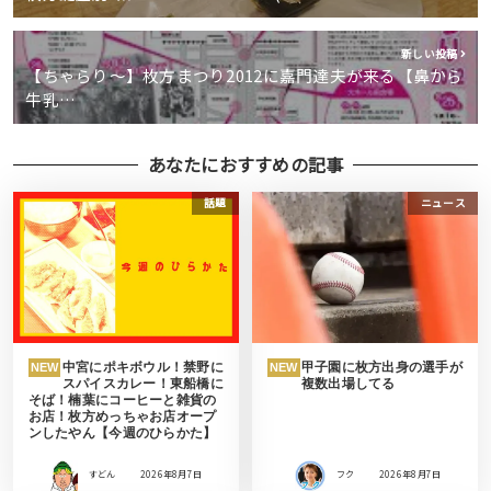
新しい投稿
【ちゃらり～】枚方まつり2012に嘉門達夫が来る【鼻から
牛乳…
あなたにおすすめの記事
話題
ニュース
中宮にポキボウル！禁野に
甲子園に枚方出身の選手が
NEW
NEW
スパイスカレー！東船橋に
複数出場してる
そば！楠葉にコーヒーと雑貨の
お店！枚方めっちゃお店オープ
ンしたやん【今週のひらかた】
すどん
2026年8月7日
フク
2026年8月7日