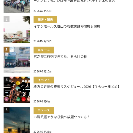
ープンしてる。シロモト出身世界3位パティシエのお店
2026年7月26日
開店・閉店
イオンモール久御山の複数店舗が開店＆閉店
2026年7月29日
ニュース
宮之阪に行列できてた。あら川の桃
2026年7月10日
イベント
枚方の近所の夏祭りスケジュール2026【ひらつーまとめ】
2026年8月6日
ニュース
お隣八幡でうなぎ食べ放題やってる！
2026年7月23日