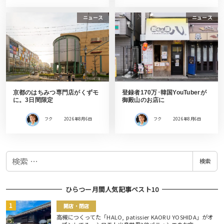
ニュース
ニュース
京都のはちみつ専門店がくずモ
登録者170万･韓国YouTuberが
に。3日間限定
御殿山のお店に
フク
2026年8月6日
フク
2026年8月6日
検
検索
索
ひらつー月間人気記事ベスト10
開店・閉店
高槻につくってた「HALO, patissier KAORU YOSHIDA」がオ