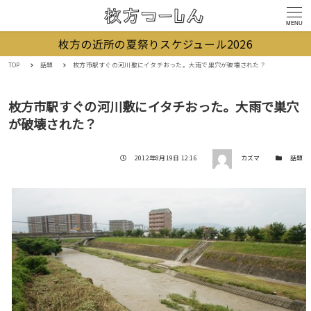
MENU
枚方の近所の夏祭りスケジュール2026
TOP
話題
枚方市駅すぐの河川敷にイタチおった。大雨で巣穴が破壊された？
枚方市駅すぐの河川敷にイタチおった。大雨で巣穴
が破壊された？
著者
投稿日
カテゴリー
2012年8月19日 12:16
カズマ
話題