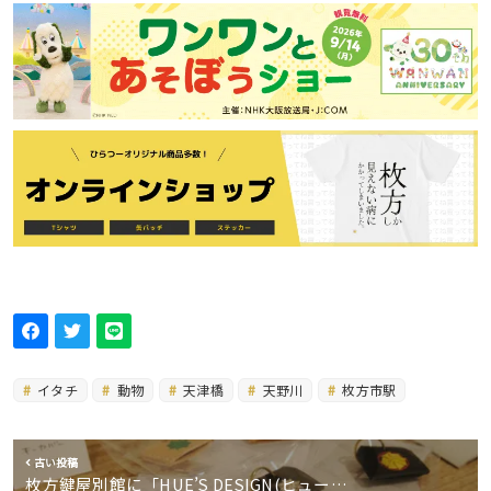
イタチ
動物
天津橋
天野川
枚方市駅
古い投稿
枚方鍵屋別館に「HUE’S DESIGN(ヒュー…