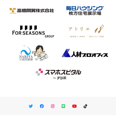
Twitter
Facebook
Instagram
LINE
You Tube
TikTok