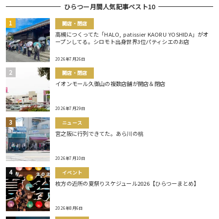
ひらつー月間人気記事ベスト10
開店・閉店
高槻につくってた「HALO, patissier KAORU YOSHIDA」がオ
ープンしてる。シロモト出身世界3位パティシエのお店
2026年7月26日
開店・閉店
イオンモール久御山の複数店舗が開店＆閉店
2026年7月29日
ニュース
宮之阪に行列できてた。あら川の桃
2026年7月10日
イベント
枚方の近所の夏祭りスケジュール2026【ひらつーまとめ】
2026年8月6日