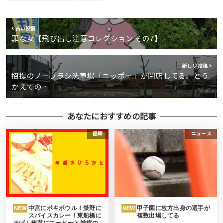
古い投稿
罪な女【飛び出し注意コレクション その7】
新しい投稿
招提のノーブラシ洗車場「ニッポー」が閉店してる。とう
かえでの…
あなたにおすすめの記事
話題
ニュース
中宮にポキボウル！禁野に
甲子園に枚方出身の選手が
NEW
NEW
スパイスカレー！東船橋に
複数出場してる
そば！楠葉にコーヒーと雑貨の