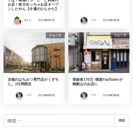
お店！枚方めっちゃお店オープ
ンしたやん【今週のひらかた】
すどん
2026年8月7日
フク
2026年8月7日
ニュース
ニュース
京都のはちみつ専門店がくずモ
登録者170万･韓国YouTuberが
に。3日間限定
御殿山のお店に
フク
2026年8月6日
フク
2026年8月6日
検
検索
索