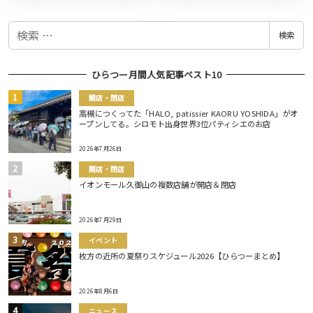
検
検索
索
ひらつー月間人気記事ベスト10
開店・閉店
高槻につくってた「HALO, patissier KAORU YOSHIDA」がオ
ープンしてる。シロモト出身世界3位パティシエのお店
2026年7月26日
開店・閉店
イオンモール久御山の複数店舗が開店＆閉店
2026年7月29日
イベント
枚方の近所の夏祭りスケジュール2026【ひらつーまとめ】
2026年8月6日
ニュース