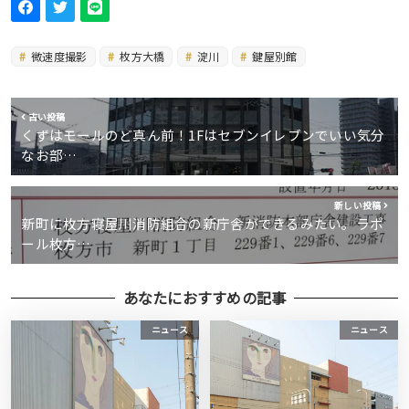
微速度撮影
枚方大橋
淀川
鍵屋別館
古い投稿
くずはモールのど真ん前！1Fはセブンイレブンでいい気分
なお部…
新しい投稿
新町に枚方寝屋川消防組合の新庁舎ができるみたい。ラポ
ール枚方…
あなたにおすすめの記事
ニュース
ニュース