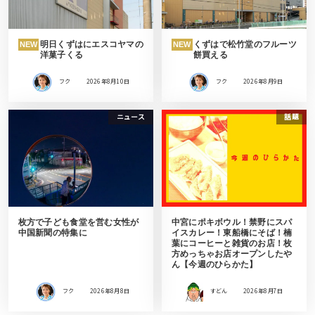
明日くずはにエスコヤマの
くずはで松竹堂のフルーツ
NEW
NEW
洋菓子くる
餅買える
フク
2026年8月10日
フク
2026年8月9日
ニュース
話題
枚方で子ども食堂を営む女性が
中宮にポキボウル！禁野にスパ
中国新聞の特集に
イスカレー！東船橋にそば！楠
葉にコーヒーと雑貨のお店！枚
方めっちゃお店オープンしたや
ん【今週のひらかた】
フク
2026年8月8日
すどん
2026年8月7日