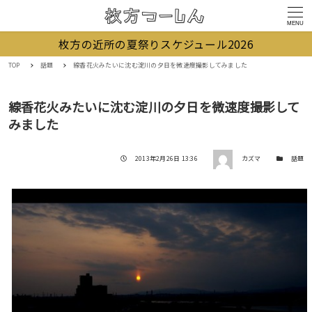
MENU
枚方の近所の夏祭りスケジュール2026
TOP
話題
線香花火みたいに沈む淀川の夕日を微速度撮影してみました
線香花火みたいに沈む淀川の夕日を微速度撮影して
みました
著者
投稿日
カテゴリー
2013年2月26日 13:36
カズマ
話題