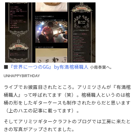
■
『世界に一つのGG』by有満棺桶職人
小南泰葉へ。
UNHAPPYBIRTHDAY
ライブでお披露目されたところ。アリミツさんが『有満棺
桶職人』って呼ばれてます（笑）。棺桶職人というのは棺
桶の形をしたギターケースも制作されたからだと思います
（上のハエの記事に載ってます）。
そしてアリミツギタークラフトのブログでは工房に来たと
きの写真がアップされてました。