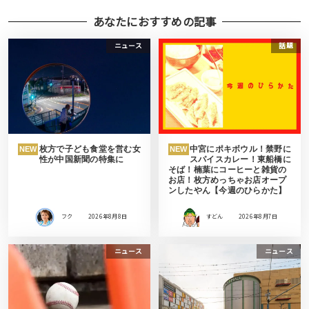
あなたにおすすめの記事
ニュース
話題
枚方で子ども食堂を営む女
中宮にポキボウル！禁野に
NEW
NEW
性が中国新聞の特集に
スパイスカレー！東船橋に
そば！楠葉にコーヒーと雑貨の
お店！枚方めっちゃお店オープ
ンしたやん【今週のひらかた】
フク
2026年8月8日
すどん
2026年8月7日
ニュース
ニュース