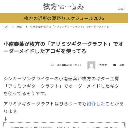
MENU
枚方の近所の夏祭りスケジュール2026
TOP
話題
小南泰葉が枚方の「アリミツギタークラフト」でオーダーメイドしたアコギを使ってる
小南泰葉が枚方の「アリミツギタークラフト」でオ
ーダーメイドしたアコギを使ってる
著者
投稿日
カテゴリー
2013年6月9日 21:19
カズマ
話題
シンガーソングライターの小南泰葉が枚方のギター工房
「アリミツギタークラフト」でオーダーメイドしたギター
を使ってるそうです。
アリミツギタークラフトはひらつーでも
紹介した
ことがあ
ります。
↓