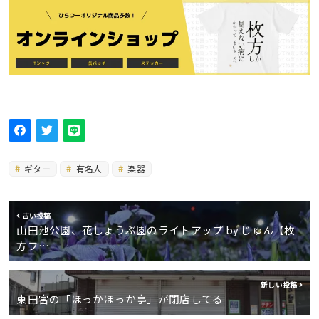
ギター
有名人
楽器
古い投稿
山田池公園、花しょうぶ園のライトアップ by じゅん【枚
方フ…
新しい投稿
東田宮の「ほっかほっか亭」が閉店してる