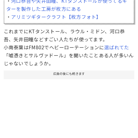
・
河口恭吾や矢井田瞳、KTタンストールが使ってるギ
ターを製作した工房が枚方にある
・
アリミツギタークラフト【枚方フォト】
これまでにKTタンストール、ラウル・ミドン、河口恭
吾、矢井田瞳などすごい人たちが使ってます。
小南泰葉はFM802でヘビーローテーションに
選ばれてた
「嘘憑きとサルヴァドール」を聞いたことある人が多いん
じゃないでしょうか。
広告の後にも続きます