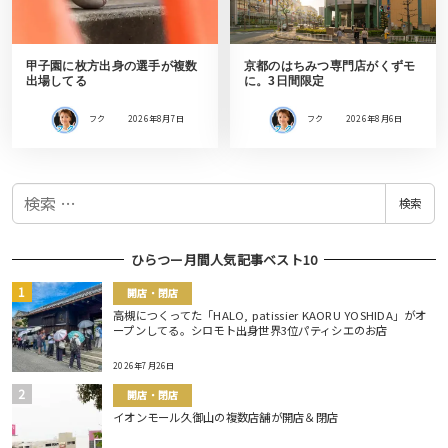
甲子園に枚方出身の選手が複数
京都のはちみつ専門店がくずモ
出場してる
に。3日間限定
フク
2026年8月7日
フク
2026年8月6日
検
検索
索
ひらつー月間人気記事ベスト10
開店・閉店
高槻につくってた「HALO, patissier KAORU YOSHIDA」がオ
ープンしてる。シロモト出身世界3位パティシエのお店
2026年7月26日
開店・閉店
イオンモール久御山の複数店舗が開店＆閉店