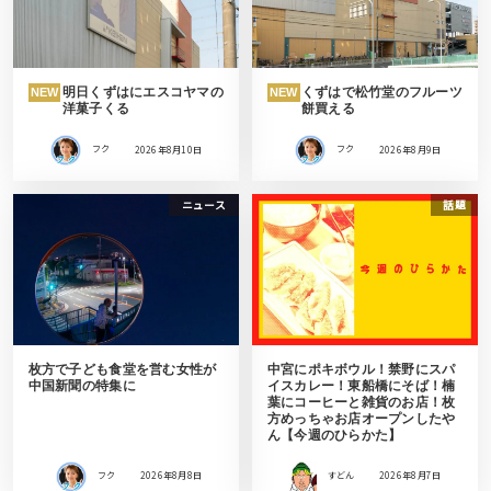
明日くずはにエスコヤマの
くずはで松竹堂のフルーツ
NEW
NEW
洋菓子くる
餅買える
フク
2026年8月10日
フク
2026年8月9日
ニュース
話題
枚方で子ども食堂を営む女性が
中宮にポキボウル！禁野にスパ
中国新聞の特集に
イスカレー！東船橋にそば！楠
葉にコーヒーと雑貨のお店！枚
方めっちゃお店オープンしたや
ん【今週のひらかた】
フク
2026年8月8日
すどん
2026年8月7日