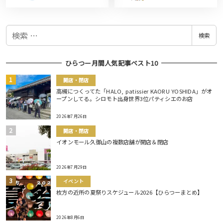
検
検索
索
ひらつー月間人気記事ベスト10
開店・閉店
高槻につくってた「HALO, patissier KAORU YOSHIDA」がオ
ープンしてる。シロモト出身世界3位パティシエのお店
2026年7月26日
開店・閉店
イオンモール久御山の複数店舗が開店＆閉店
2026年7月29日
イベント
枚方の近所の夏祭りスケジュール2026【ひらつーまとめ】
2026年8月6日