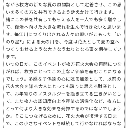
ながら枚方の新たな夏の風物詩として定着させ、この思
いを多くの方と共有できるよう訴えかけて行きます。一
緒にこの夢を共有してもらえる人を一人でも多く増やし
て、復活へ向けた大きな流れを生んで行きたいと思いま
す。毎年川につくり出される人々の願いがこもった「い
のり星®」による天の川を、今度は花火として夏の空へ
つくり出せるような大きなうねりとなる事を期待してい
ます。
いつの日か、このイベントが枚方花火大会の再開につな
がれば、枚方にとってこの上ない価値を産むことになる
でしょう。多感な子供達の心に残る風景として、以前の
花火大会を知る大人にとっても誇りに思える財産とし
て、お年寄りのノスタルジーを掻き立てる生きがいとし
て、また枚方の認知度向上や産業の活性化など、枚方に
とって何より大きな効果を発揮するのではないでしょう
か。そこにつなげるために、花火大会が復活する日ま
で、この小さなイベントを継続して行かなければならな