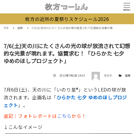
MENU
枚方の近所の夏祭りスケジュール2026
TOP
話題
7/6(土)天の川にたくさんの光の球が放流されて幻想的な光景が現れます。協賛求む！「ひらかた 七夕 ゆめのほしプロジェクト」
7/6(土)天の川にたくさんの光の球が放流されて幻想
的な光景が現れます。協賛求む！「ひらかた 七夕
ゆめのほしプロジェクト」
著者
投稿日
カテゴリー
2013年7月1日 14:33
カズマ
話題
7月6日(土)、天の川に「いのり星®」というLEDの球が放
流されます。企画名は「
ひらかた 七夕 ゆめのほしプロジ
ェクト
」。
追記：フォトレポートは
こちら
から！
↓こんなイメージ