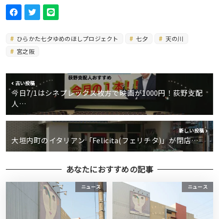
ひらかた七夕ゆめのほしプロジェクト
七夕
天の川
宮之阪
古い投稿
今日7/1はシネプレックス枚方で映画が1000円！荻野支配
人…
新しい投稿
大垣内町のイタリアン「Felicita(フェリチタ)」が閉店…
あなたにおすすめの記事
ニュース
ニュース