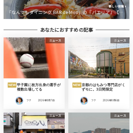
新しい投稿
「なんでもダイニング BAR de Moo」の『パエリア』【…
あなたにおすすめの記事
ニュース
ニュース
甲子園に枚方出身の選手が
京都のはちみつ専門店がく
NEW
NEW
複数出場してる
ずモに。3日間限定
フク
2026年8月7日
フク
2026年8月6日
ニュース
ニュース