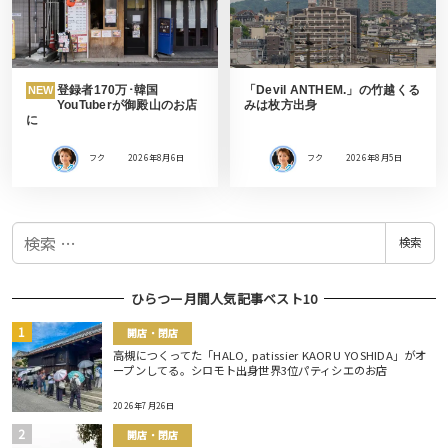
登録者170万･韓国
「Devil ANTHEM.」の竹越くる
NEW
YouTuberが御殿山のお店
みは枚方出身
に
フク
2026年8月6日
フク
2026年8月5日
検
検索
索
ひらつー月間人気記事ベスト10
開店・閉店
高槻につくってた「HALO, patissier KAORU YOSHIDA」がオ
ープンしてる。シロモト出身世界3位パティシエのお店
2026年7月26日
開店・閉店