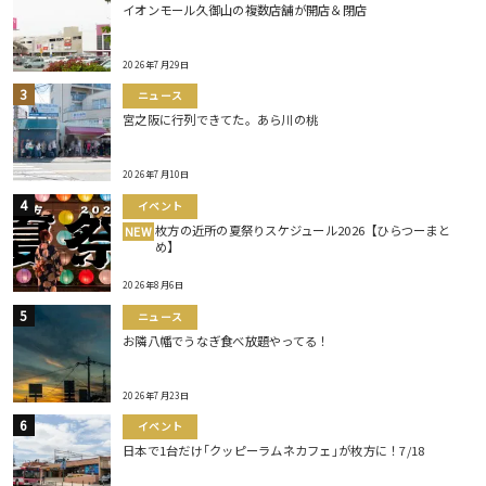
イオンモール久御山の複数店舗が開店＆閉店
2026年7月29日
ニュース
宮之阪に行列できてた。あら川の桃
2026年7月10日
イベント
枚方の近所の夏祭りスケジュール2026【ひらつーまと
NEW
め】
2026年8月6日
ニュース
お隣八幡でうなぎ食べ放題やってる！
2026年7月23日
イベント
日本で1台だけ｢クッピーラムネカフェ｣が枚方に！7/18