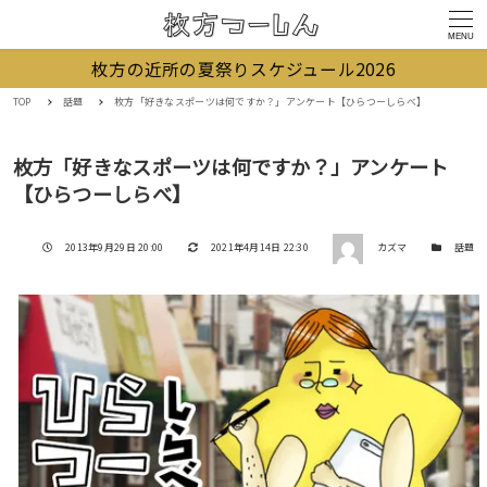
MENU
枚方の近所の夏祭りスケジュール2026
TOP
話題
枚方「好きなスポーツは何ですか？」アンケート【ひらつーしらべ】
枚方「好きなスポーツは何ですか？」アンケート
【ひらつーしらべ】
著者
投稿日
更新日
カテゴリー
2013年9月29日 20:00
2021年4月14日 22:30
カズマ
話題