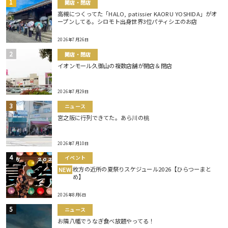
開店・閉店
高槻につくってた「HALO, patissier KAORU YOSHIDA」がオ
ープンしてる。シロモト出身世界3位パティシエのお店
2026年7月26日
開店・閉店
イオンモール久御山の複数店舗が開店＆閉店
2026年7月29日
ニュース
宮之阪に行列できてた。あら川の桃
2026年7月10日
イベント
枚方の近所の夏祭りスケジュール2026【ひらつーまと
NEW
め】
2026年8月6日
ニュース
お隣八幡でうなぎ食べ放題やってる！