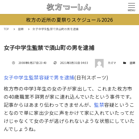
MENU
枚方の近所の夏祭りスケジュール2026
TOP
話題
女子中学生監禁で須山町の男を逮捕
女子中学生監禁で須山町の男を逮捕
著者
投稿日
更新日
カテゴリー
2008年9月27日 23:40
2021年3月31日 04:03
カズマ
話題
女子中学生監禁容疑で男を逮捕
(日刊スポーツ)
枚方市の中学3年生の女の子が家出して、これまた枚方市
の40歳職業不詳男が家に連れ込んでいたという事件です。
記事からはあまり伝わってきませんが、
監禁
容疑というこ
となので単に家出少女に声をかけて家に入れていたってだ
けじゃなくて女の子が逃げられないような状態にしていた
んでしょうね。