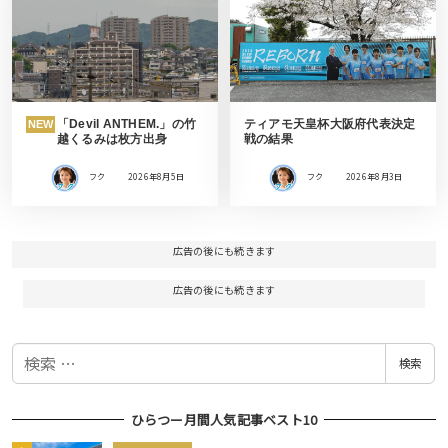
「Devil ANTHEM.」の竹
ティアモ天皇杯大阪府代表決定
NEW
越くるみは枚方出身
戦の結果
フク
2026年8月5日
フク
2026年8月3日
広告の後にも続きます
広告の後にも続きます
検
検索
索
ひらつー月間人気記事ベスト10