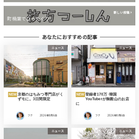
新しい投稿
町楠葉でひったくり
あなたにおすすめの記事
ニュース
ニュース
京都のはちみつ専門店がく
登録者170万･韓国
NEW
NEW
ずモに。3日間限定
YouTuberが御殿山のお店
に
フク
2026年8月6日
フク
2026年8月6日
ニュース
ニュース