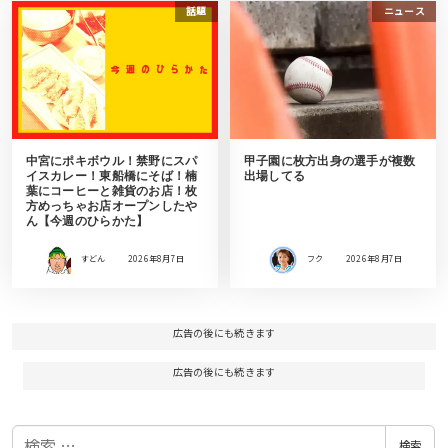
話題
ニュース
中宮にポキボウル！禁野にスパ
甲子園に枚方出身の選手が複数
イスカレー！東船橋にそば！楠
出場してる
葉にコーヒーと雑貨のお店！枚
方めっちゃお店オープンしたや
ん【今週のひらかた】
すどん
2026年8月7日
フク
2026年8月7日
広告の後にも続きます
広告の後にも続きます
検
検索