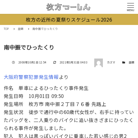
MENU
枚方の近所の夏祭りスケジュール2026
TOP
話題
南中振でひったくり
南中振でひったくり
著者
投稿日
更新日
カテゴリー
2008年10月1日 12:54
2021年3月31日 04:03
カズマ
話題
大阪府警察犯罪発生情報
より
件名 単車によるひったくり事件発生
発生日時 10月01日 09:50
発生場所 枚方市 南中振２丁目７６番 先路上
発生状況 徒歩で通行中の60歳代女性が、右手に持ってい
たバッグを、二人乗りのバイクに追い抜きざまにひったく
られる事件が発生しました。
犯人 犯人は黒っぽいバイクに乗車した若い感じの男2