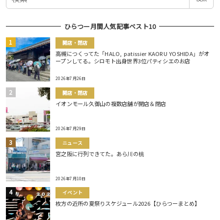
索
ひらつー月間人気記事ベスト10
開店・閉店
高槻につくってた「HALO, patissier KAORU YOSHIDA」がオ
ープンしてる。シロモト出身世界3位パティシエのお店
2026年7月26日
開店・閉店
イオンモール久御山の複数店舗が開店＆閉店
2026年7月29日
ニュース
宮之阪に行列できてた。あら川の桃
2026年7月10日
イベント
枚方の近所の夏祭りスケジュール2026【ひらつーまとめ】