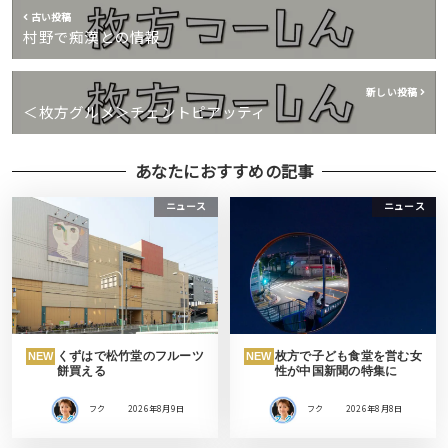
古い投稿
村野で痴漢との情報
新しい投稿
＜枚方グルメ＞チェントピアッティ
あなたにおすすめの記事
ニュース
ニュース
くずはで松竹堂のフルーツ
枚方で子ども食堂を営む女
NEW
NEW
餅買える
性が中国新聞の特集に
フク
2026年8月9日
フク
2026年8月8日