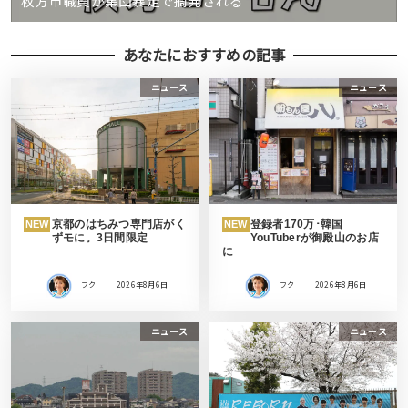
枚方市職員が集団暴走で摘発される
あなたにおすすめの記事
ニュース
ニュース
京都のはちみつ専門店がく
登録者170万･韓国
NEW
NEW
ずモに。3日間限定
YouTuberが御殿山のお店
に
フク
2026年8月6日
フク
2026年8月6日
ニュース
ニュース