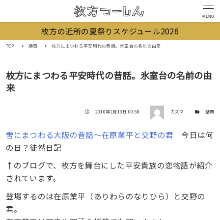
MENU
枚方の近所の夏祭りスケジュール2026
TOP
話題
枚方にまつわる平安時代の昔話。氷室台の名前の由来
枚方にまつわる平安時代の昔話。氷室台の名前の由
来
著者
投稿日
カテゴリー
2010年1月13日 00:58
カズマ
話題
雪にまつわる大阪の昔話～在原業平と交野の君
今日は何
の日？徒然日記
↑のブログで、枚方を舞台にした平安貴族の恋物語が紹介
されています。
登場するのは在原業平（ありわらのなりひら）と交野の
君。