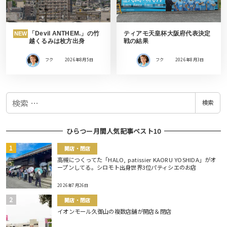
「Devil ANTHEM.」の竹
ティアモ天皇杯大阪府代表決定
NEW
越くるみは枚方出身
戦の結果
フク
2026年8月5日
フク
2026年8月3日
検
検索
索
ひらつー月間人気記事ベスト10
開店・閉店
高槻につくってた「HALO, patissier KAORU YOSHIDA」がオ
ープンしてる。シロモト出身世界3位パティシエのお店
2026年7月26日
開店・閉店
イオンモール久御山の複数店舗が開店＆閉店