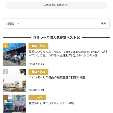
広告の後にも続きます
検
検索
索
ひらつー月間人気記事ベスト10
開店・閉店
高槻につくってた「HALO, patissier KAORU YOSHIDA」がオ
ープンしてる。シロモト出身世界3位パティシエのお店
2026年7月26日
開店・閉店
イオンモール久御山の複数店舗が開店＆閉店
2026年7月29日
ニュース
宮之阪に行列できてた。あら川の桃