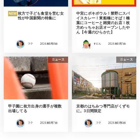
枚方で子ども食堂を営む女
中宮にポキボウル！禁野にスパ
NEW
性が中国新聞の特集に
イスカレー！東船橋にそば！楠
葉にコーヒーと雑貨のお店！枚
方めっちゃお店オープンしたや
ん【今週のひらかた】
フク
2026年8月8日
すどん
2026年8月7日
ニュース
ニュース
甲子園に枚方出身の選手が複数
京都のはちみつ専門店がくずモ
出場してる
に。3日間限定
フク
2026年8月7日
フク
2026年8月6日