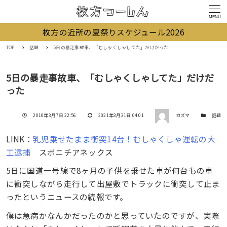
MENU
枚方の近所の夏祭りスケジュール2026
TOP
話題
5日の暴走事故車、「むしゃくしゃしてた」だけだった
5日の暴走事故車、「むしゃくしゃしてた」だけだ
った
著者
投稿日
更新日
カテゴリー
2010年3月7日 22:56
2021年3月31日 04:01
カズマ
話題
LINK：
乳児乗せたまま衝突14台！むしゃくしゃ運転の大
工逮捕
スポニチアネックス
5日に国道一号線で8ヶ月の子供を乗せた車が何台もの車
に衝突しながら走行して出屋敷でトラックに衝突して止ま
ったというニュースの続報です。
僕は急病かなんかだったのかと思っていたのですが、実際