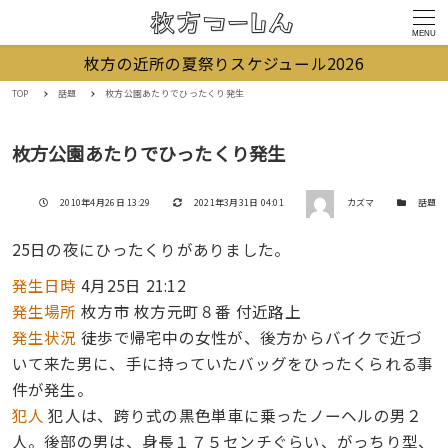
MENU
枚方の近所の夏祭りスケジュール2026
TOP
話題
枚方公園あたりでひったくり発生
枚方公園あたりでひったくり発生
著者
投稿日
更新日
カテゴリー
2010年4月26日 13:29
2021年3月31日 04:01
カズマ
話題
25日の夜にひったくりがありました。
発生日時
4月25日 21:12
発生場所
枚方市 枚方元町８番 付近路上
発生状況
徒歩で帰宅中の女性が、後方からバイクで近づ
いて来た男に、手に持っていたバッグをひったくられる事
件が発生。
犯人
犯人は、跨り式の黒色単車に乗ったノーヘルの男２
人。後部の男は、身長１７５センチぐらい、がっちり型、