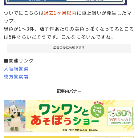
ついでにこちらは
過去1ヶ月以内
に車上狙いが発生したマ
ップ。
緑色が1～3件、茄子作あたりの黄色っぽくなってるところ
は5件ぐらいだそうです。こんなに多いんですね。
広告の後にも続きます
■関連リンク
大阪府警察
枚方警察署
記事内バナー