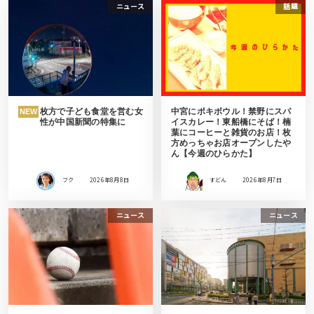
ニュース
話題
枚方で子ども食堂を営む女
中宮にポキボウル！禁野にスパ
NEW
性が中国新聞の特集に
イスカレー！東船橋にそば！楠
葉にコーヒーと雑貨のお店！枚
方めっちゃお店オープンしたや
ん【今週のひらかた】
フク
2026年8月8日
すどん
2026年8月7日
ニュース
ニュース