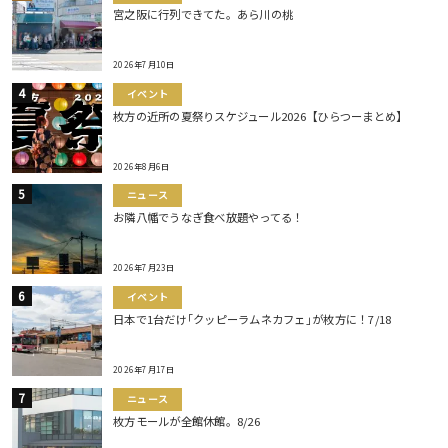
宮之阪に行列できてた。あら川の桃
2026年7月10日
イベント
枚方の近所の夏祭りスケジュール2026【ひらつーまとめ】
2026年8月6日
ニュース
お隣八幡でうなぎ食べ放題やってる！
2026年7月23日
イベント
日本で1台だけ｢クッピーラムネカフェ｣が枚方に！7/18
2026年7月17日
ニュース
枚方モールが全館休館。8/26