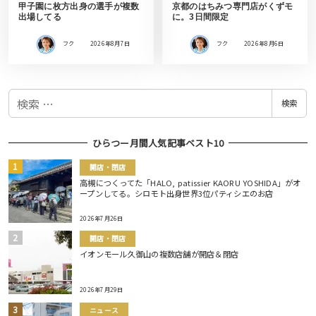
甲子園に枚方出身の選手が複数
京都のはちみつ専門店がくずモ
出場してる
に。3日間限定
フク
2026年8月7日
フク
2026年8月6日
検
検索
索
ひらつー月間人気記事ベスト10
開店・閉店
高槻につくってた「HALO, patissier KAORU YOSHIDA」がオ
ープンしてる。シロモト出身世界3位パティシエのお店
2026年7月26日
開店・閉店
イオンモール久御山の複数店舗が開店＆閉店
2026年7月29日
ニュース