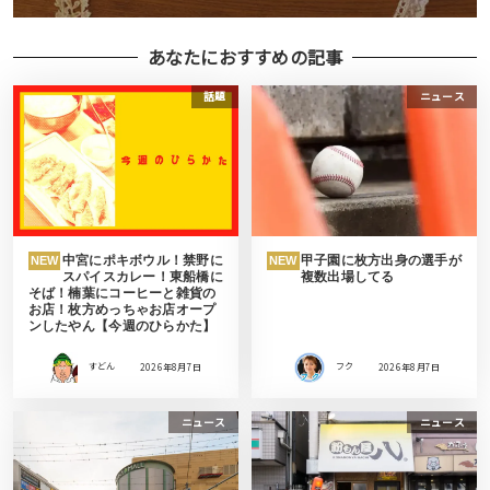
あなたにおすすめの記事
話題
ニュース
中宮にポキボウル！禁野に
甲子園に枚方出身の選手が
NEW
NEW
スパイスカレー！東船橋に
複数出場してる
そば！楠葉にコーヒーと雑貨の
お店！枚方めっちゃお店オープ
ンしたやん【今週のひらかた】
すどん
2026年8月7日
フク
2026年8月7日
ニュース
ニュース