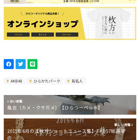
AKB48
ひらかたパーク
有名人
古い投稿
亀吉（カメ・クサガメ）【ひらつーペット】
新しい投稿
2015年6月の【枚方ショートニュース集】TKD57総選挙
の…