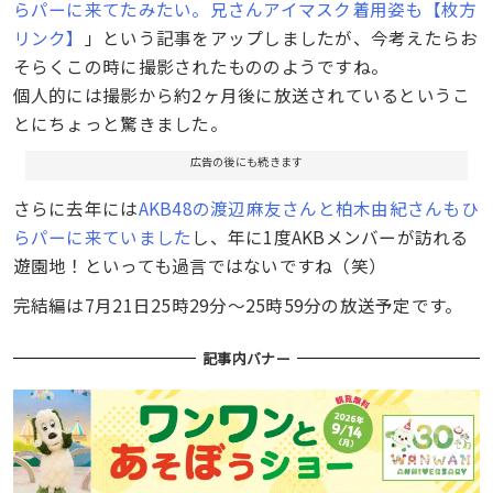
らパーに来てたみたい。兄さんアイマスク着用姿も【枚方
リンク】
」という記事をアップしましたが、今考えたらお
そらくこの時に撮影されたもののようですね。
個人的には撮影から約2ヶ月後に放送されているというこ
とにちょっと驚きました。
広告の後にも続きます
さらに去年には
AKB48の渡辺麻友さんと柏木由紀さんもひ
らパーに来ていました
し、年に1度AKBメンバーが訪れる
遊園地！といっても過言ではないですね（笑）
完結編は7月21日25時29分〜25時59分の放送予定です。
記事内バナー