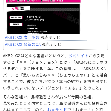
AKBとXX! 次回予告
読売テレビ
AKBとXX! 最新のOA
読売テレビ
AKBとXX!はどんな番組かというと、
公式サイト
から引用
すると「××（チョメチョメ）とは…「AKB48にコラボさ
せる何か」を意味する言葉。この番組は、「AKB48のメン
バー」と「思いもよらぬ××（ちょめちょめ）」とを融合
することで、彼女たちが持つ「本当の魅力」を描き出すと
いうこれまでにないプロジェクトである。」とのこと。
そんな番組で、島崎遥香さんが挑んだ今回の番組。
見てみたところ内容としては、島崎遥香さんと加藤玲奈さ
んはまずエルフにのり、
おまライド
で「おまー！」と絶