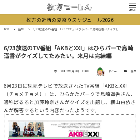
MENU
枚方の近所の夏祭りスケジュール2026
TOP
話題
6/23放送のTV番組「AKBとXX!」はひらパーで島崎遥香がクイズしてたみたい。来月は完結編
6/23放送のTV番組「AKBとXX!」はひらパーで島崎
遥香がクイズしてたみたい。来月は完結編
著者
投稿日
カテゴリー
2015年6月30日 13:00
すどん
話題
6月23日に読売テレビで放送されたTV番組「AKBとXX!
（チョメチョメ）」は、ひらかたパークで島崎遥香さん、
通称ぱるると加藤玲奈さんがクイズを出題し、横山由依さ
んが解答するという内容だったようです。