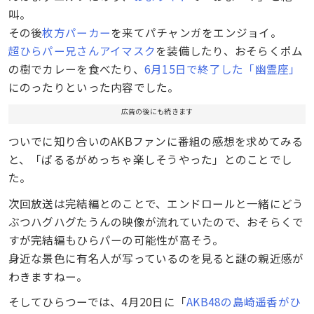
叫。
その後
枚方パーカー
を来てパチャンガをエンジョイ。
超ひらパー兄さんアイマスク
を装備したり、おそらくポム
の樹でカレーを食べたり、
6月15日で終了した「幽霊座」
にのったりといった内容でした。
広告の後にも続きます
ついでに知り合いのAKBファンに番組の感想を求めてみる
と、「ぱるるがめっちゃ楽しそうやった」とのことでし
た。
次回放送は完結編とのことで、エンドロールと一緒にどう
ぶつハグハグたうんの映像が流れていたので、おそらくで
すが完結編もひらパーの可能性が高そう。
身近な景色に有名人が写っているのを見ると謎の親近感が
わきますねー。
そしてひらつーでは、4月20日に「
AKB48の島崎遥香がひ