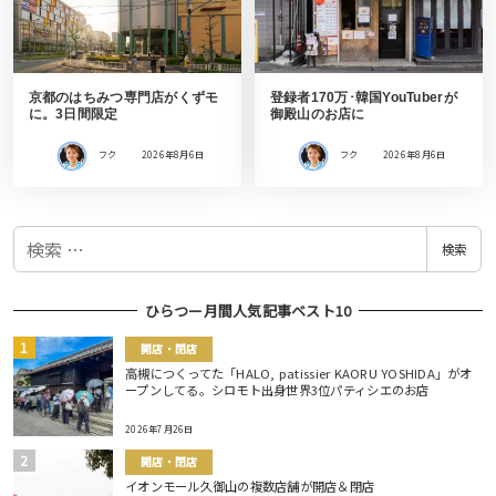
京都のはちみつ専門店がくずモ
登録者170万･韓国YouTuberが
に。3日間限定
御殿山のお店に
フク
2026年8月6日
フク
2026年8月6日
検
検索
索
ひらつー月間人気記事ベスト10
開店・閉店
高槻につくってた「HALO, patissier KAORU YOSHIDA」がオ
ープンしてる。シロモト出身世界3位パティシエのお店
2026年7月26日
開店・閉店
イオンモール久御山の複数店舗が開店＆閉店