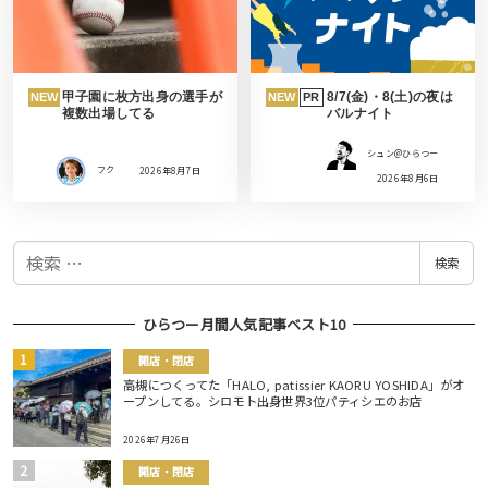
甲子園に枚方出身の選手が
8/7(金)・8(土)の夜は
NEW
NEW
PR
複数出場してる
バルナイト
シュン@ひらつー
フク
2026年8月7日
2026年8月6日
検
検索
索
ひらつー月間人気記事ベスト10
開店・閉店
高槻につくってた「HALO, patissier KAORU YOSHIDA」がオ
ープンしてる。シロモト出身世界3位パティシエのお店
2026年7月26日
開店・閉店