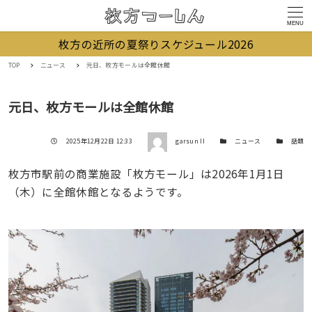
MENU
枚方の近所の夏祭りスケジュール2026
TOP
ニュース
元日、枚方モールは全館休館
元日、枚方モールは全館休館
著者
投稿日
カテゴリー
カテゴリー
2025年12月22日 12:33
garsun II
ニュース
話題
枚方市駅前の商業施設「枚方モール」は2026年1月1日
（木）に全館休館となるようです。