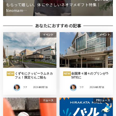
もらって嬉しい、体にやさしいネオマメギフト特集｜
Neomam…
あなたにおすすめの記事
イベント
イベント
くずモにクッピーラムネカ
全国津々浦々のプリンがT-
NEW
NEW
フェ！限定りんご飴も
SITEに
フク
2026年8月7日
フク
2026年8月7日
ニュース
PRニュース