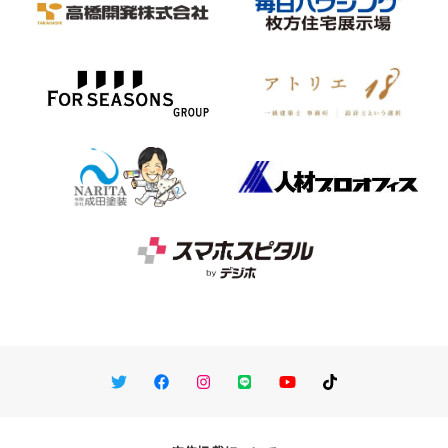
Twitter
Facebook
Instagram
LINE
You Tube
TikTok