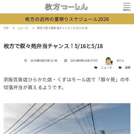
MENU
枚方の近所の夏祭りスケジュール2026
TOP
ニュース
枚方で叙々苑弁当チャンス！5/16と5/18
枚方で叙々苑弁当チャンス！5/16と5/18
著者
投稿日
更新日
2024年5月15日 23:48
2024年5月16日 07:43
すどん
カテゴリー
カテゴリー
ニュース
話題
京阪百貨店ひらかた店・くずはモール店で「叙々苑」の牛
切落弁当が買えるようです。