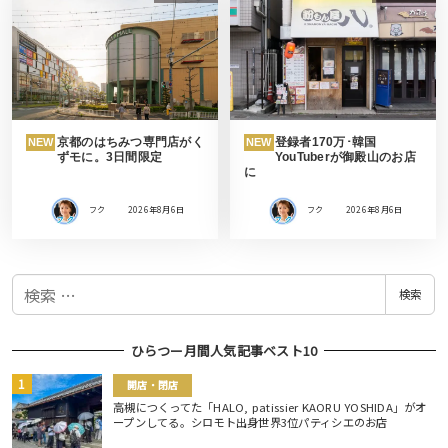
京都のはちみつ専門店がく
登録者170万･韓国
NEW
NEW
ずモに。3日間限定
YouTuberが御殿山のお店
に
フク
2026年8月6日
フク
2026年8月6日
検
検索
索
ひらつー月間人気記事ベスト10
開店・閉店
高槻につくってた「HALO, patissier KAORU YOSHIDA」がオ
ープンしてる。シロモト出身世界3位パティシエのお店