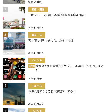
2026年7月26日
開店・閉店
イオンモール久御山の複数店舗が開店＆閉店
2026年7月29日
ニュース
宮之阪に行列できてた。あら川の桃
2026年7月10日
イベント
枚方の近所の夏祭りスケジュール2026【ひらつーまと
NEW
め】
2026年8月6日
ニュース
お隣八幡でうなぎ食べ放題やってる！
2026年7月23日
イベント