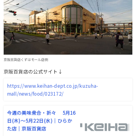
京阪百貨店くずはモール店側
京阪百貨店の公式サイト↓
https://www.keihan-dept.co.jp/kuzuha-
mall/news/food/023172/
今週の美味衆合・折々 5月16
日(木)～5月22日(水)｜ひらか
た店｜京阪百貨店