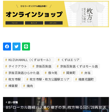
KUZUHAMALL（くずはモール）
くずはエリア
テイクアウト
京阪百貨店
京阪百貨店 くずはモール店
京阪百貨店ひらかた店
叙々苑
岡東町
弁当
枚方市駅
枚方市駅・枚方公園駅エリア
楠葉花園町
樟葉駅
焼肉
古い投稿
BS｢ローカル路線バス乗り継ぎの旅｣枚方映る回5/28再放送