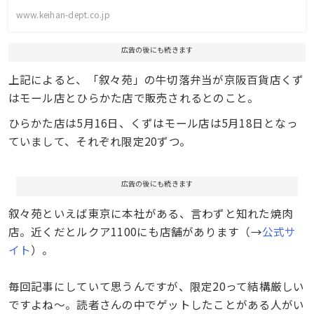
www.keihan-dept.co.jp
広告の後にも続きます
上記によると、「叙々苑」の牛切落弁当が京阪百貨店くず
はモール店とひらかた店で販売されるとのこと。
ひらかた店は5月16日、くずはモール店は5月18日となっ
ていまして、それぞれ限定20ずつ。
広告の後にも続きます
叙々苑といえば東京に本社がある、言わずと知れた焼肉
店。近くだとルクア1100にも店舗があります（→
公式サ
イト
）。
毎回記事にしていて思うんですが、限定20って結構厳しい
ですよね〜。読者さんの中でゲットしたことがある人がい