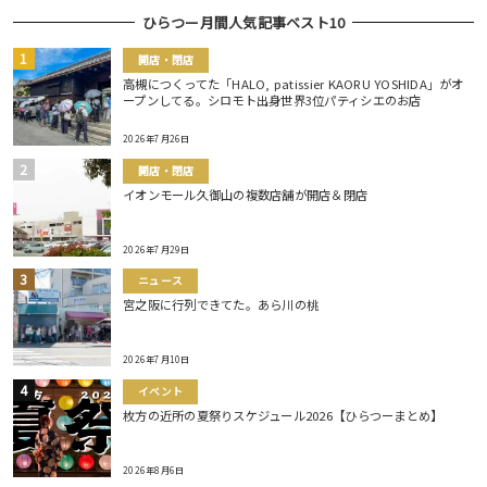
ひらつー月間人気記事ベスト10
開店・閉店
高槻につくってた「HALO, patissier KAORU YOSHIDA」がオ
ープンしてる。シロモト出身世界3位パティシエのお店
2026年7月26日
開店・閉店
イオンモール久御山の複数店舗が開店＆閉店
2026年7月29日
ニュース
宮之阪に行列できてた。あら川の桃
2026年7月10日
イベント
枚方の近所の夏祭りスケジュール2026【ひらつーまとめ】
2026年8月6日