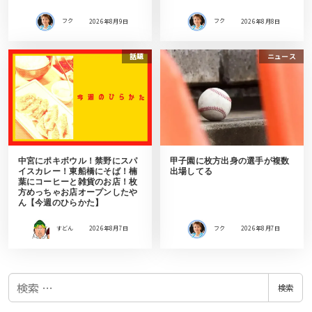
フク
2026年8月9日
フク
2026年8月8日
話題
ニュース
中宮にポキボウル！禁野にスパ
甲子園に枚方出身の選手が複数
イスカレー！東船橋にそば！楠
出場してる
葉にコーヒーと雑貨のお店！枚
方めっちゃお店オープンしたや
ん【今週のひらかた】
すどん
2026年8月7日
フク
2026年8月7日
検
検索
索