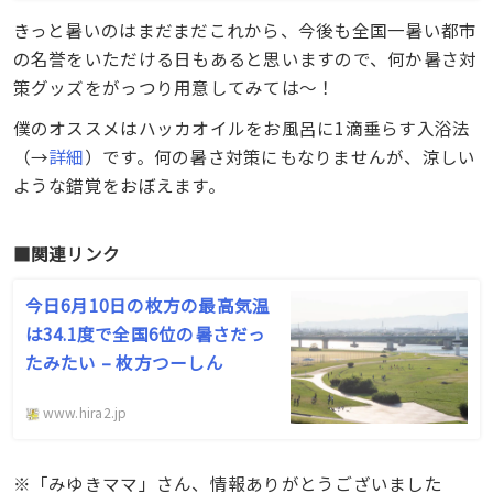
きっと暑いのはまだまだこれから、今後も全国一暑い都市
の名誉をいただける日もあると思いますので、何か暑さ対
策グッズをがっつり用意してみては〜！
僕のオススメはハッカオイルをお風呂に1滴垂らす入浴法
（→
詳細
）です。何の暑さ対策にもなりませんが、涼しい
ような錯覚をおぼえます。
■関連リンク
今日6月10日の枚方の最高気温
は34.1度で全国6位の暑さだっ
たみたい – 枚方つーしん
www.hira2.jp
※「みゆきママ」さん、情報ありがとうございました