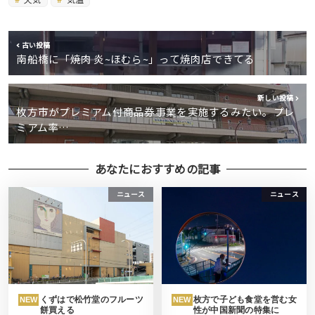
古い投稿
南船橋に「焼肉 炎~ほむら~」って焼肉店できてる
新しい投稿
枚方市がプレミアム付商品券事業を実施するみたい。プレ
ミアム率…
あなたにおすすめの記事
ニュース
ニュース
くずはで松竹堂のフルーツ
枚方で子ども食堂を営む女
NEW
NEW
餅買える
性が中国新聞の特集に