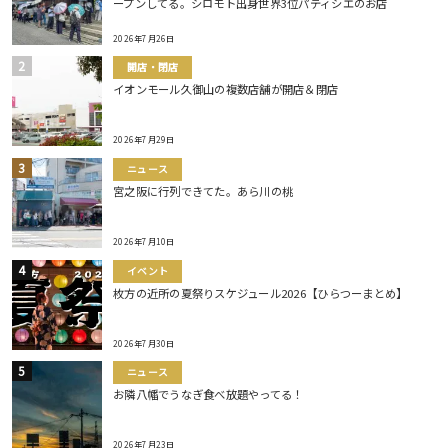
ープンしてる。シロモト出身世界3位パティシエのお店
2026年7月26日
開店・閉店
イオンモール久御山の複数店舗が開店＆閉店
2026年7月29日
ニュース
宮之阪に行列できてた。あら川の桃
2026年7月10日
イベント
枚方の近所の夏祭りスケジュール2026【ひらつーまとめ】
2026年7月30日
ニュース
お隣八幡でうなぎ食べ放題やってる！
2026年7月23日