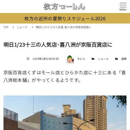
MENU
枚方の近所の夏祭りスケジュール2026
TOP
ニュース
明日1/23十三の人気店･喜八洲が京阪百貨店に
明日1/23十三の人気店･喜八洲が京阪百貨店に
著者
投稿日
カテゴリー
カテゴリー
2024年1月22日 09:00
すどん
ニュース
話題
京阪百貨店くずはモール店とひらかた店に十三にある「喜
八洲総本舗」がやってくるようです。