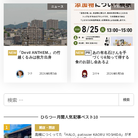
ニュース
PRニュース
「Devil ANTHEM.」の竹
あの有名石けんを手
NEW
NEW
PR
越くるみは枚方出身
づくり&知って得する
食のお話し会あるよ
フク
2026年8月5日
コマキ
2026年8月5日
検
検索
索
ひらつー月間人気記事ベスト10
開店・閉店
高槻につくってた「HALO, patissier KAORU YOSHIDA」がオ