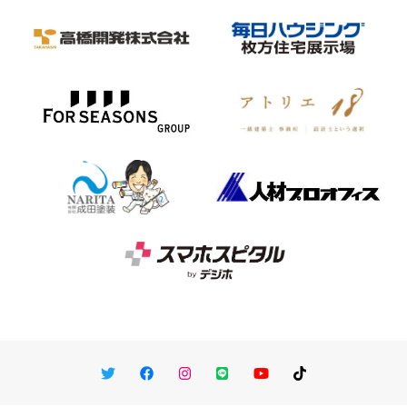
Twitter
Facebook
Instagram
LINE
You Tube
TikTok