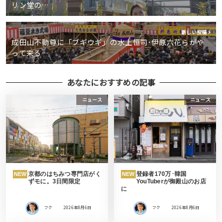
リン堂の…
新しい投稿
成田山不動尊に「ブギウギ」の水上恒司･伊原六花らがや
って来る…
あなたにおすすめの記事
ニュース
ニュース
京都のはちみつ専門店がく
登録者170万･韓国
NEW
NEW
ずモに。3日間限定
YouTuberが御殿山のお店
に
フク
2026年8月6日
フク
2026年8月6日