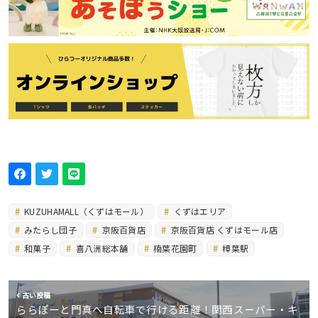
KUZUHAMALL（くずはモール）
くずはエリア
みたらし団子
京阪百貨店
京阪百貨店 くずはモール店
和菓子
喜八洲総本舗
楠葉花園町
樟葉駅
古い投稿
ららぽーと門真へ自転車で行ける距離！関西スーパー・キ