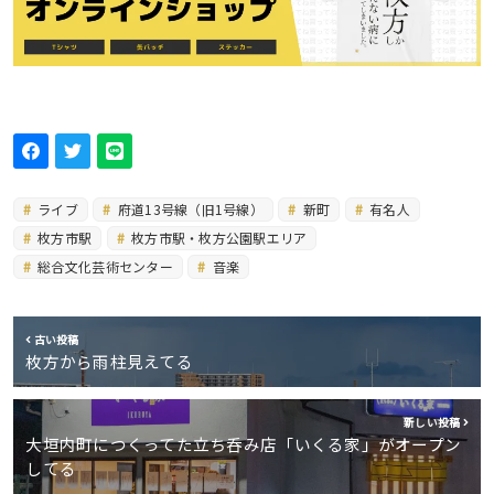
ライブ
府道13号線（旧1号線）
新町
有名人
枚方市駅
枚方市駅・枚方公園駅エリア
総合文化芸術センター
音楽
古い投稿
枚方から雨柱見えてる
新しい投稿
大垣内町につくってた立ち呑み店「いくる家」がオープン
してる