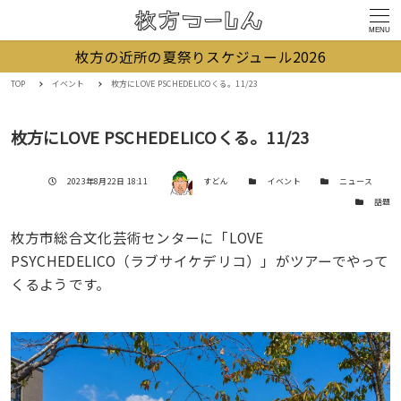
MENU
枚方の近所の夏祭りスケジュール2026
TOP
イベント
枚方にLOVE PSCHEDELICOくる。11/23
枚方にLOVE PSCHEDELICOくる。11/23
著者
投稿日
カテゴリー
カテゴリー
2023年8月22日 18:11
すどん
イベント
ニュース
カテゴリー
話題
枚方市総合文化芸術センターに「LOVE
PSYCHEDELICO（ラブサイケデリコ）」がツアーでやって
くるようです。