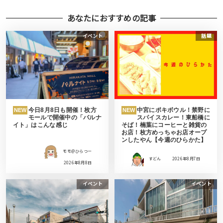
あなたにおすすめの記事
イベント
話題
今日8月8日も開催！枚方
中宮にポキボウル！禁野に
NEW
NEW
モールで開催中の「バルナ
スパイスカレー！東船橋に
イト」はこんな感じ
そば！楠葉にコーヒーと雑貨の
お店！枚方めっちゃお店オープ
ンしたやん【今週のひらかた】
モモ＠ひらつー
すどん
2026年8月7日
2026年8月8日
イベント
イベント