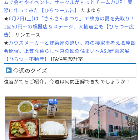
ムで会社やイベント、サークルがもっとチーム力UP！実
際に作ってみた【ひらつー広告】
たまゆら
★
6月2日(土)は「さんさんまつり」で枚方の夏を先取り！
1回50円〜の模擬店＆ステージ、大抽選会も【ひらつー広
告】
サンエース
★
ハウスメーカーと建築家の違い、終の棲家を考える座談
会開催。上質な暮らし～京の匠の住まい～ASJ建築家展
【ひらつー不動産】
IFA住宅設計室
今週のクイズ
復習がてらご紹介。今週は何問正解できたでしょうか！