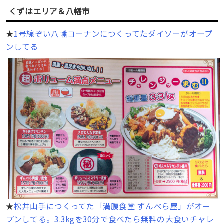
くずはエリア＆八幡市
★
1号線ぞい八幡コーナンにつくってたダイソーがオープ
ンしてる
★
松井山手につくってた「満腹食堂 ずんべら屋」がオー
プンしてる。3.3kgを30分で食べたら無料の大食いチャレ