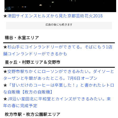
★
津田サイエンスヒルズから見た京都芸術花火2018
広告の後にも続きます
穂谷・氷室エリア
★
杉山手にコインランドリーができてる。そばにもう1店
舗コインランドリーができるかも
星ヶ丘・村野エリア＆交野市
★
交野市駅ちかくにローソンができるみたい。ダイソーと
ターザンと牛銀があったところ。7月6日オープン
★
「甘いだけのコーヒーは卒業した！」と書かれたレトロ
な自販機【枚方の自販機】
★
JR沿い星田北に平和堂とカインズができるみたい。来
年の春に完成予定
枚方市駅・枚方公園駅エリア