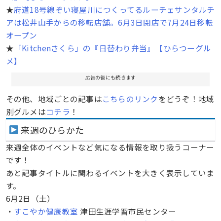
★
府道18号線ぞい寝屋川につくってるルーチェサンタルチ
アは松井山手からの移転店舗。6月3日閉店で7月24日移転
オープン
★
「Kitchenさくら」の『日替わり弁当』【ひらつーグル
メ】
広告の後にも続きます
その他、地域ごとの記事は
こちらのリンク
をどうぞ！地域
別グルメは
コチラ
！
来週のひらかた
来週全体のイベントなど気になる情報を取り扱うコーナー
です！
あと記事タイトルに関わるイベントを大きく表示していま
す。
6月2日（土）
・
すこやか健康教室
津田生涯学習市民センター