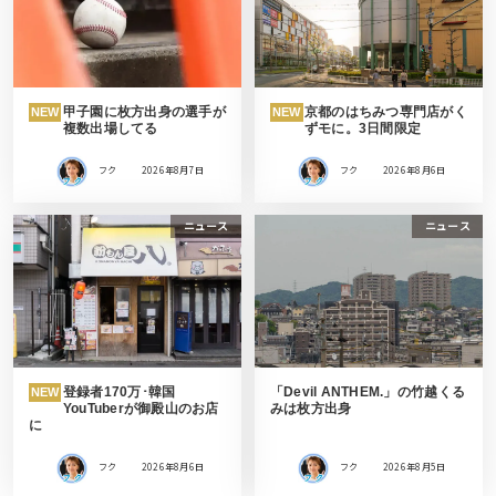
甲子園に枚方出身の選手が
京都のはちみつ専門店がく
NEW
NEW
複数出場してる
ずモに。3日間限定
フク
2026年8月7日
フク
2026年8月6日
ニュース
ニュース
登録者170万･韓国
「Devil ANTHEM.」の竹越くる
NEW
YouTuberが御殿山のお店
みは枚方出身
に
フク
2026年8月6日
フク
2026年8月5日