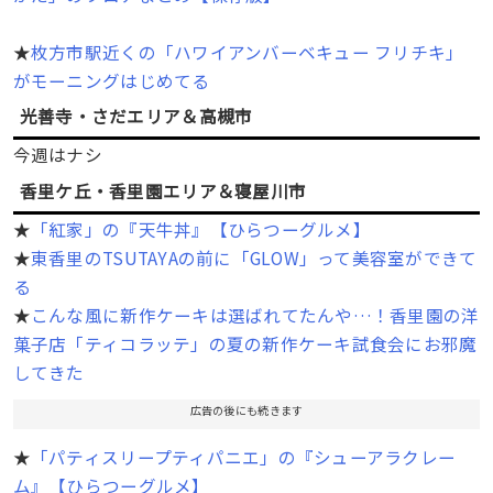
★
枚方市駅近くの「ハワイアンバーベキュー フリチキ」
がモーニングはじめてる
光善寺・さだエリア＆高槻市
今週はナシ
香里ケ丘・香里園エリア＆寝屋川市
★
「紅家」の『天牛丼』【ひらつーグルメ】
★
東香里のTSUTAYAの前に「GLOW」って美容室ができて
る
★
こんな風に新作ケーキは選ばれてたんや…！香里園の洋
菓子店「ティコラッテ」の夏の新作ケーキ試食会にお邪魔
してきた
広告の後にも続きます
★
「パティスリープティパニエ」の『シューアラクレー
ム』【ひらつーグルメ】