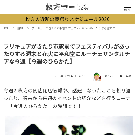
MENU
枚方の近所の夏祭りスケジュール2026
TOP
話題
プリキュアがきたり市駅前でフェスティバルがあったりする週末と花火に平和堂にルーチェサンタルチアな今週【今週のひらかた】
プリキュアがきたり市駅前でフェスティバルがあっ
たりする週末と花火に平和堂にルーチェサンタルチ
アな今週【今週のひらかた】
著者
投稿日
カテゴリー
2018年6月1日 22:33
すどん
話題
今週の枚方の開店閉店情報や、話題になったことを振り返
ったり、週末から来週のイベントの紹介などを行うコーナ
ー「今週のひらかた」の時間です！