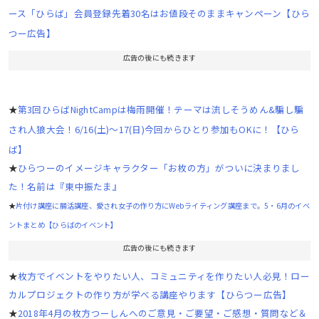
ース「ひらば」会員登録先着30名はお値段そのままキャンペーン【ひら
つー広告】
広告の後にも続きます
★
第3回ひらばNightCampは梅雨開催！テーマは流しそうめん&騙し騙
され人狼大会！6/16(土)〜17(日)今回からひとり参加もOKに！【ひら
ば】
★
ひらつーのイメージキャラクター「お枚の方」がついに決まりまし
た！名前は『東中振たま』
★
片付け講座に腸活講座、愛され女子の作り方にWebライティング講座まで。5・6月のイベ
ントまとめ【ひらばのイベント】
広告の後にも続きます
★
枚方でイベントをやりたい人、コミュニティを作りたい人必見！ロー
カルプロジェクトの作り方が学べる講座やります【ひらつー広告】
★
2018年4月の枚方つーしんへのご意見・ご要望・ご感想・質問など＆