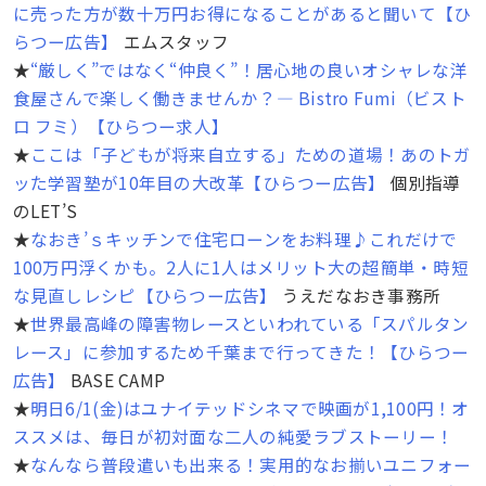
に売った方が数十万円お得になることがあると聞いて【ひ
らつー広告】
エムスタッフ
★
“厳しく”ではなく“仲良く”！居心地の良いオシャレな洋
食屋さんで楽しく働きませんか？― Bistro Fumi（ビスト
ロ フミ）【ひらつー求人】
★
ここは「子どもが将来自立する」ための道場！あのトガ
ッた学習塾が10年目の大改革【ひらつー広告】
個別指導
のLET’S
★
なおき’ｓキッチンで住宅ローンをお料理♪これだけで
100万円浮くかも。2人に1人はメリット大の超簡単・時短
な見直しレシピ【ひらつー広告】
うえだなおき事務所
★
世界最高峰の障害物レースといわれている「スパルタン
レース」に参加するため千葉まで行ってきた！【ひらつー
広告】
BASE CAMP
★
明日6/1(金)はユナイテッドシネマで映画が1,100円！オ
ススメは、毎日が初対面な二人の純愛ラブストーリー！
★
なんなら普段遣いも出来る！実用的なお揃いユニフォー