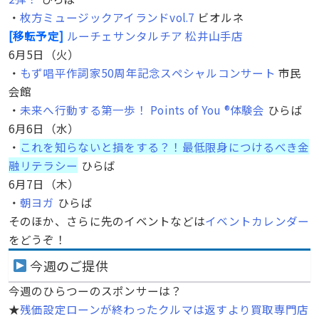
・
枚方ミュージックアイランドvol.7
ビオルネ
[移転予定]
ルーチェサンタルチア 松井山手店
6月5日（火）
・
もず唱平作詞家50周年記念スペシャルコンサート
市民
会館
・
未来へ行動する第一歩！ Points of You ®︎体験会
ひらば
6月6日（水）
・
これを知らないと損をする？！最低限身につけるべき金
融リテラシー
ひらば
6月7日（木）
・
朝ヨガ
ひらば
そのほか、さらに先のイベントなどは
イベントカレンダー
をどうぞ！
今週のご提供
今週のひらつーのスポンサーは？
★
残価設定ローンが終わったクルマは返すより買取専門店