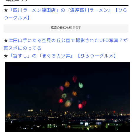
★
「四川ラーメン津田店」の『濃厚四川ラーメン』【ひら
つーグルメ】
広告の後にも続きます
★
津田山手にある空見の丘公園で撮影されたUFO写真？が
東スポにのってる
★
「冨すし」の『まぐろカツ丼』【ひらつーグルメ】