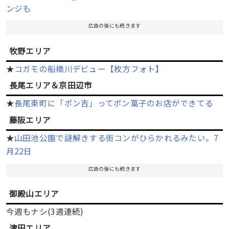
ンジも
広告の後にも続きます
牧野エリア
★
コガモの船橋川デビュー【枚方フォト】
長尾エリア＆京田辺市
★
長尾東町に「ポン吉」ってポン菓子のお店ができてる
藤阪エリア
★
山田池公園で謎解きする街コンがひらかれるみたい。7
月22日
広告の後にも続きます
御殿山エリア
今週もナシ(3週連続)
津田エリア