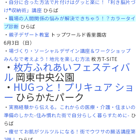
・
自分に合った方法で片付けはグッと楽に！「利き脳片づ
け®収納術」講座
ひらば
・
職場の人間関係の悩みが解決できちゃう！？カラータイ
プ診断
ひらば
・
親子デザート教室
トップワールド香里園店
6月3日（日）
・
場づくり・ソーシャルデザイン講座＆ワークショップ
みんなで考えよう！地元を楽しむ方法
枚方T-SITE
・
枚方ふれあいフェスティバ
ル
岡東中央公園
・
HUGっと！プリキュア ショ
ー
ひらかたパーク
・
実務経験から伝える。これからの医療・介護・住まいの
準備のしかた-住み慣れた街で自分らしく暮らすために-
ひ
らば
・
痩せてお肌がツルツルになる！街でウワサの腸活講座第
2弾！
ひらば