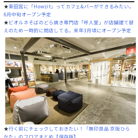
★
東田宮に「Howzit」ってカフェ&バーができるみたい。
6月中旬オープン予定
★
ビオルネそばのどら焼き専門店「呼人堂」が店舗建て替
えのため一時的に閉店してる。来年3月頃にオープン予定
★
行く前にチェックしておきたい！「無印良品 京阪ひら
かた」のフロアまとめ【保存版】