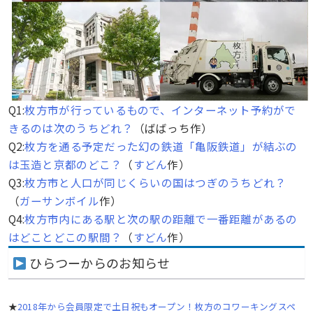
Q1:
枚方市が行っているもので、インターネット予約がで
きるのは次のうちどれ？
（ばばっち作）
Q2:
枚方を通る予定だった幻の鉄道「亀阪鉄道」が結ぶの
は玉造と京都のどこ？
（
すどん
作）
Q3:
枚方市と人口が同じくらいの国はつぎのうちどれ？
（
ガーサンボイル
作）
Q4:
枚方市内にある駅と次の駅の距離で一番距離があるの
はどことどこの駅間？
（
すどん
作）
ひらつーからのお知らせ
★
2018年から会員限定で土日祝もオープン！枚方のコワーキングスペ