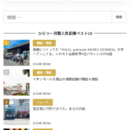
検
検索
索
ひらつー月間人気記事ベスト10
開店・閉店
高槻につくってた「HALO, patissier KAORU YOSHIDA」がオ
ープンしてる。シロモト出身世界3位パティシエのお店
2026年7月26日
開店・閉店
イオンモール久御山の複数店舗が開店＆閉店
2026年7月29日
ニュース
宮之阪に行列できてた。あら川の桃
2026年7月10日