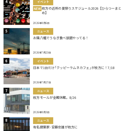
イベント
枚方の近所の夏祭りスケジュール2026【ひらつーまと
NEW
め】
2026年8月6日
ニュース
お隣八幡でうなぎ食べ放題やってる！
2026年7月23日
イベント
日本で1台だけ｢クッピーラムネカフェ｣が枚方に！7/18
2026年7月17日
ニュース
枚方モールが全館休館。8/26
2026年8月3日
ニュース
有名建築家･安藤忠雄が枚方に