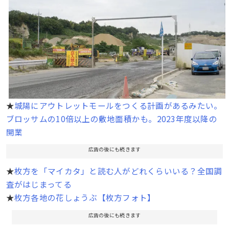
★
城陽にアウトレットモールをつくる計画があるみたい。
ブロッサムの10倍以上の敷地面積かも。2023年度以降の
開業
広告の後にも続きます
★
枚方を「マイカタ」と読む人がどれくらいいる？全国調
査がはじまってる
★
枚方各地の花しょうぶ【枚方フォト】
広告の後にも続きます