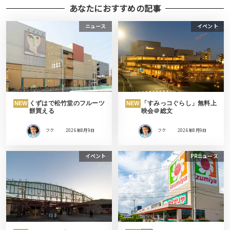
あなたにおすすめの記事
ニュース
イベント
くずはで松竹堂のフルーツ
「すみっコぐらし」無料上
NEW
NEW
餅買える
映会＠総文
フク
2026年8月9日
フク
2026年8月9日
イベント
PRニュース