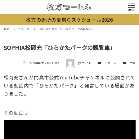
MENU
枚方の近所の夏祭りスケジュール2026
TOP
ニュース
SOPHIA松岡充「ひらかたパークの観覧車」
SOPHIA松岡充「ひらかたパークの観覧車」
著者
投稿日
カテゴリー
カテゴリー
2025年12月24日 11:02
garsun II
ニュース
話題
松岡充さんが門真市公式YouTubeチャンネルに公開されて
いる動画内で「ひらかたパーク」と発言している場面があ
りました。
その動画↓