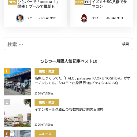
ひらパーで「acosta！」
イズミヤSC八幡でサ
NEW
NEW
PR
開催！プールで撮影も
マコン
フク
2026年8月9日
コマキ
2026年8月8日
検
検索
索
ひらつー月間人気記事ベスト10
開店・閉店
高槻につくってた「HALO, patissier KAORU YOSHIDA」がオ
ープンしてる。シロモト出身世界3位パティシエのお店
2026年7月26日
開店・閉店
イオンモール久御山の複数店舗が開店＆閉店
2026年7月29日
ニュース