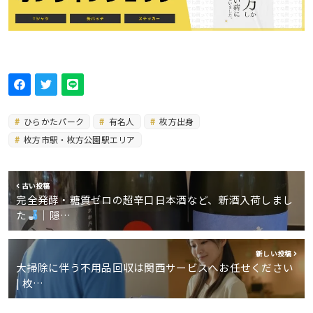
ひらかたパーク
有名人
枚方出身
枚方市駅・枚方公園駅エリア
古い投稿
完全発酵・糖質ゼロの超辛口日本酒など、新酒入荷しまし
た
｜隠…
新しい投稿
大掃除に伴う不用品回収は関西サービスへお任せください
| 枚…