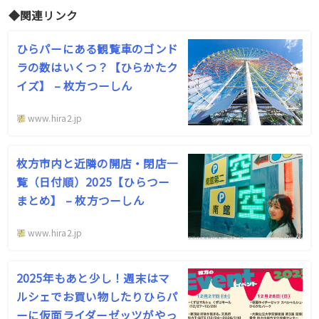
◆関連リンク
ひらパーにある観覧車のゴンド
ラの数はいくつ？【ひらかたク
イズ】 – 枚方つーしん
www.hira2.jp
枚方市内と近隣の開店・閉店一
覧（日付順）2025【ひらつー
まとめ】 – 枚方つーしん
www.hira2.jp
2025年もあと少し！週末はマ
ルシェでお買い物したりひらパ
ーに仮面ライダーゼッツがやっ